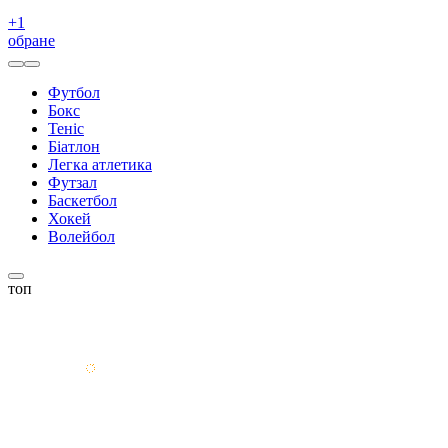
+
1
обране
Футбол
Бокс
Теніс
Біатлон
Легка атлетика
Футзал
Баскетбол
Хокей
Волейбол
топ