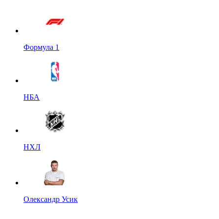
Формула 1
НБА
НХЛ
Олександр Усик