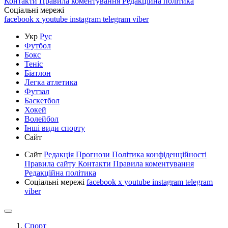
Контакти
Правила коментування
Редакційна політика
Соціальні мережі
facebook
x
youtube
instagram
telegram
viber
Укр
Рус
Футбол
Бокс
Теніс
Біатлон
Легка атлетика
Футзал
Баскетбол
Хокей
Волейбол
Інші види спорту
Сайт
Сайт
Редакція
Прогнози
Політика конфіденційності
Правила сайту
Контакти
Правила коментування
Редакційна політика
Соціальні мережі
facebook
x
youtube
instagram
telegram
viber
Спорт