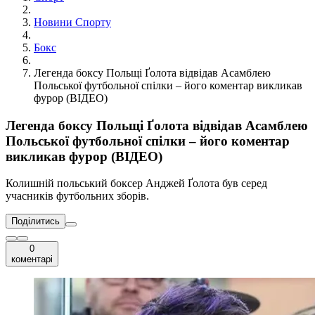
Новини Спорту
Бокс
Легенда боксу Польщі Ґолота відвідав Асамблею
Польської футбольної спілки – його коментар викликав
фурор (ВІДЕО)
Легенда боксу Польщі Ґолота відвідав Асамблею
Польської футбольної спілки – його коментар
викликав фурор (ВІДЕО)
Колишній польський боксер Анджей Ґолота був серед
учасників футбольних зборів.
Поділитись
0
коментарі