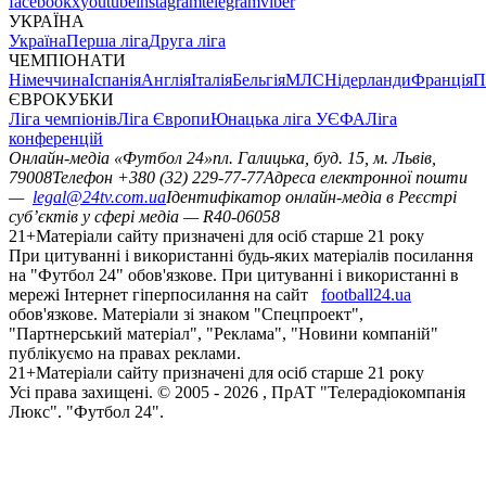
facebook
x
youtube
instagram
telegram
viber
УКРАЇНА
Україна
Перша ліга
Друга ліга
ЧЕМПІОНАТИ
Німеччина
Іспанія
Англія
Італія
Бельгія
МЛС
Нідерланди
Франція
П
ЄВРОКУБКИ
Ліга чемпіонів
Ліга Європи
Юнацька ліга УЄФА
Ліга
конференцій
Онлайн-медіа «Футбол 24»
пл. Галицька, буд. 15, м. Львів,
79008
Телефон +380 (32) 229-77-77
Адреса електронної пошти
—
legal@24tv.com.ua
Ідентифікатор онлайн-медіа в Реєстрі
суб’єктів у сфері медіа — R40-06058
21+
Матеріали сайту призначені для осіб старше 21 року
При цитуванні і використанні будь-яких матеріалів посилання
на "Футбол 24" обов'язкове. При цитуванні і використанні в
мережі Інтернет гіперпосилання на сайт
football24.ua
обов'язкове. Матеріали зі знаком "Спецпроект",
"Партнерський матеріал", "Реклама", "Новини компаній"
публікуємо на правах реклами.
21+
Матеріали сайту призначені для осіб старше 21 року
Усi права захищенi. © 2005 -
2026
, ПрАТ "Телерадіокомпанія
Люкс". "Футбол 24".