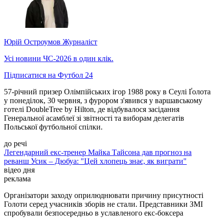
Юрій Остроумов
Журналіст
Усі новини ЧС-2026 в один клік.
Підписатися на Футбол 24
57-річний призер Олімпійських ігор 1988 року в Сеулі Ґолота
у понеділок, 30 червня, з фурором з'явився у варшавському
готелі DoubleTree by Hilton, де відбувалося засідання
Генеральної асамблеї зі звітності та виборам делегатів
Польської футбольної спілки.
до речі
Легендарний екс-тренер Майка Тайсона дав прогноз на
реванш Усик – Дюбуа: "Цей хлопець знає, як виграти"
відео дня
реклама
Організатори заходу оприлюднювати причину присутності
Голоти серед учасників зборів не стали. Представники ЗМІ
спробували безпосередньо в уславленого екс-боксера