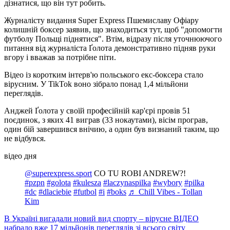
дізнатися, що він тут робить.
Журналісту видання Super Express Пшемиславу Офіару
колишній боксер заявив, що знаходиться тут, щоб "допомогти
футболу Польщі піднятися". Втім, відразу після уточнюючого
питання від журналіста Ґолота демонстративно підняв руки
вгору і вважав за потрібне піти.
Відео із коротким інтерв'ю польського екс-боксера стало
вірусним. У TikTok воно зібрало понад 1,4 мільйони
переглядів.
Анджей Ґолота у своїй професійній кар'єрі провів 51
поєдинок, з яких 41 виграв (33 нокаутами), вісім програв,
один бій завершився внічию, а один був визнаний таким, що
не відбувся.
відео дня
@superexpress.sport
CO TU ROBI ANDREW?!
#pzpn
#golota
#kulesza
#laczynaspilka
#wybory
#pilka
#dc
#dlaciebie
#futbol
#i
#boks
♬ Chill Vibes - Tollan
Kim
В Україні вигадали новий вид спорту – вірусне ВІДЕО
набрало вже 17 мільйонів переглядів зі всього світу