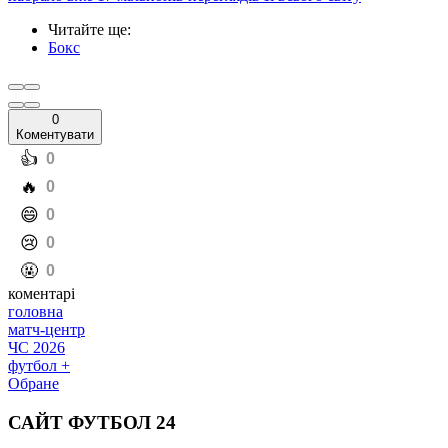
Читайте ще
:
Бокс
0
Коментувати
️👍
0
️🔥
0
️😄
0
️😢
0
️🤬
0
коментарі
головна
матч-центр
ЧС 2026
футбол +
Обране
САЙТ ФУТБОЛ 24