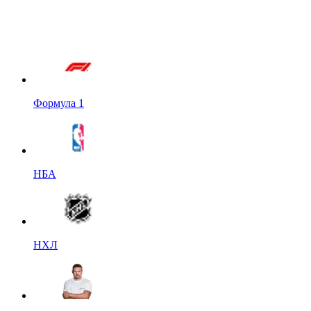
Формула 1
НБА
НХЛ