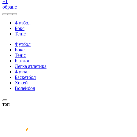
+
1
обране
Футбол
Бокс
Теніс
Футбол
Бокс
Теніс
Біатлон
Легка атлетика
Футзал
Баскетбол
Хокей
Волейбол
топ