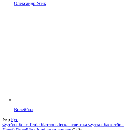
Олександр Усик
Волейбол
Укр
Рус
Футбол
Бокс
Теніс
Біатлон
Легка атлетика
Футзал
Баскетбол
Хокей
Волейбол
Інші види спорту
Сайт