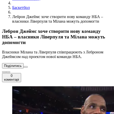
Баскетбол
Леброн Джеймс хоче створити нову команду НБА –
власники Ліверпуля та Мілана можуть допомогти
Леброн Джеймс хоче створити нову команду
НБА – власники Ліверпуля та Мілана можуть
допомогти
Власники Мілана та Ліверпуля співпрацюють з Леброном
Джеймсом над проектом нової команди НБА.
Поділитись
0
коментарі