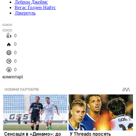
Леброн Джеймс
Вегас Ґолден Найтс
Ліверпуль
️👍
0
️🔥
0
️😄
0
️😢
0
️🤬
0
коментарі