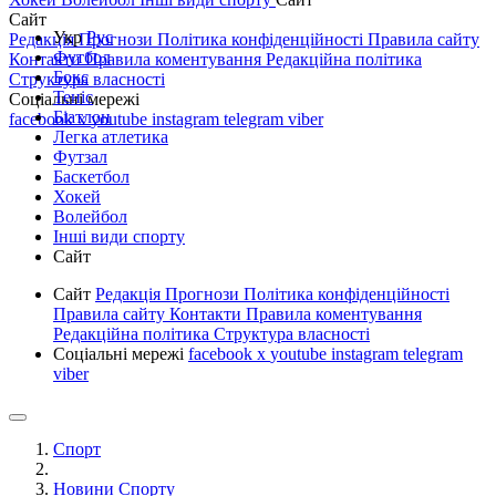
Сайт
Укр
Рус
Редакція
Прогнози
Політика конфіденційності
Правила сайту
Футбол
Контакти
Правила коментування
Редакційна політика
Бокс
Структура власності
Теніс
Соціальні мережі
Біатлон
facebook
x
youtube
instagram
telegram
viber
Легка атлетика
Футзал
Баскетбол
Хокей
Волейбол
Інші види спорту
Сайт
Сайт
Редакція
Прогнози
Політика конфіденційності
Правила сайту
Контакти
Правила коментування
Редакційна політика
Структура власності
Соціальні мережі
facebook
x
youtube
instagram
telegram
viber
Спорт
Новини Спорту