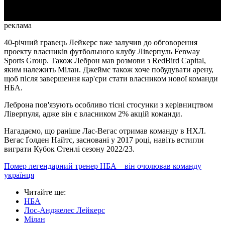
реклама
40-річний гравець Лейкерс вже залучив до обговорення
проекту власників футбольного клубу Ліверпуль Fenway
Sports Group. Також Леброн мав розмови з RedBird Capital,
яким належить Мілан. Джеймс також хоче побудувати арену,
щоб після завершення кар'єри стати власником нової команди
НБА.
Леброна пов'язують особливо тісні стосунки з керівництвом
Ліверпуля, адже він є власником 2% акцій команди.
Нагадаємо, що раніше Лас-Вегас отримав команду в НХЛ.
Вегас Ґолден Найтс, засновані у 2017 році, навіть встигли
виграти Кубок Стенлі сезону 2022/23.
Помер легендарний тренер НБА – він очолював команду
українця
Читайте ще
:
НБА
Лос-Анджелес Лейкерс
Мілан