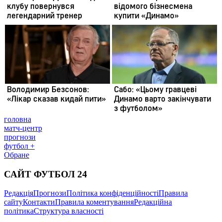
головна
матч-центр
прогнози
футбол +
Обране
САЙТ ФУТБОЛ 24
Редакція
Прогнози
Політика конфіденційності
Правила
сайту
Контакти
Правила коментування
Редакційна
політика
Структура власності