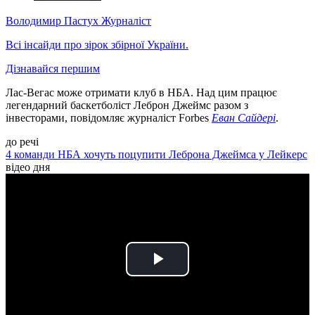
Володимир Пастух
Журналіст
Всі інсайди про зірок збірної України.
Дізнавайся першим
Лас-Вегас може отримати клуб в НБА. Над цим працює
легендарний баскетболіст Леброн Джеймс разом з
інвесторами, повідомляє журналіст Forbes
Еван Сайдері
.
до речі
4 команди НБА хочуть поцупити Леброна Джеймса у Лейкерс
відео дня
Play
Video