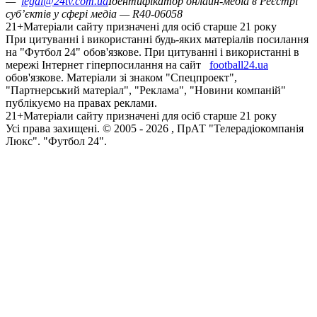
—
legal@24tv.com.ua
Ідентифікатор онлайн-медіа в Реєстрі
суб’єктів у сфері медіа — R40-06058
21+
Матеріали сайту призначені для осіб старше 21 року
При цитуванні і використанні будь-яких матеріалів посилання
на "Футбол 24" обов'язкове. При цитуванні і використанні в
мережі Інтернет гіперпосилання на сайт
football24.ua
обов'язкове. Матеріали зі знаком "Спецпроект",
"Партнерський матеріал", "Реклама", "Новини компаній"
публікуємо на правах реклами.
21+
Матеріали сайту призначені для осіб старше 21 року
Усi права захищенi. © 2005 -
2026
, ПрАТ "Телерадіокомпанія
Люкс". "Футбол 24".