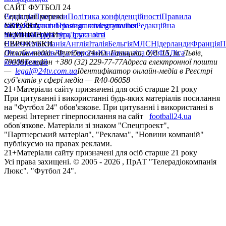
САЙТ ФУТБОЛ 24
Редакція
Соціальні мережі
Прогнози
Політика конфіденційності
Правила
сайту
facebook
УКРАЇНА
Контакти
x
youtube
Правила коментування
instagram
telegram
viber
Редакційна
політика
Україна
ЧЕМПІОНАТИ
Перша ліга
Структура власності
Друга ліга
Німеччина
ЄВРОКУБКИ
Іспанія
Англія
Італія
Бельгія
МЛС
Нідерланди
Франція
П
Ліга чемпіонів
Онлайн-медіа «Футбол 24»
Ліга Європи
Юнацька ліга УЄФА
пл. Галицька, буд. 15, м. Львів,
Ліга
конференцій
79008
Телефон +380 (32) 229-77-77
Адреса електронної пошти
—
legal@24tv.com.ua
Ідентифікатор онлайн-медіа в Реєстрі
суб’єктів у сфері медіа — R40-06058
21+
Матеріали сайту призначені для осіб старше 21 року
При цитуванні і використанні будь-яких матеріалів посилання
на "Футбол 24" обов'язкове. При цитуванні і використанні в
мережі Інтернет гіперпосилання на сайт
football24.ua
обов'язкове. Матеріали зі знаком "Спецпроект",
"Партнерський матеріал", "Реклама", "Новини компаній"
публікуємо на правах реклами.
21+
Матеріали сайту призначені для осіб старше 21 року
Усi права захищенi. © 2005 -
2026
, ПрАТ "Телерадіокомпанія
Люкс". "Футбол 24".