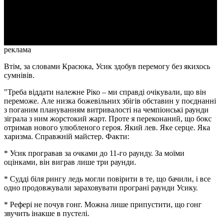
Video
реклама
Втім, за словами Красюка, Усик здобув перемогу без якихось
сумнівів.
"Треба віддати належне Ріко – ми справді очікували, що він
переможе. Але низка божевільних збігів обставин у поєднанні
з поганим плануванням витривалості на чемпіонські раунди
зіграла з ним жорстокий жарт. Проте я переконаний, що бокс
отримав нового улюбленого героя. Який лев. Яке серце. Яка
харизма. Справжній майстер. Факти:
* Усик програвав за очками до 11-го раунду. За моїми
оцінками, він виграв лише три раунди.
* Судді біля рингу ледь могли повірити в те, що бачили, і все
одно продовжували зараховувати програні раунди Усику.
* Рефері не почув гонг. Можна лише припустити, що гонг
звучить інакше в пустелі.