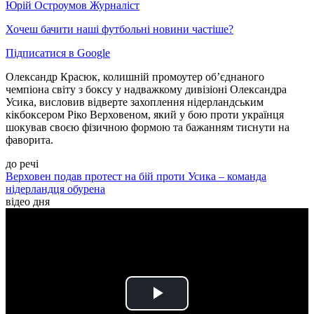
Юрій Остроумов
Журналіст
Хочеш бачити наші футбольні новини частіше?
Підписатися в Google
Олександр Красюк, колишній промоутер об’єднаного
чемпіона світу з боксу у надважкому дивізіоні Олександра
Усика, висловив відверте захоплення нідерландським
кікбоксером Ріко Верховеном, який у бою проти українця
шокував своєю фізичною формою та бажанням тиснути на
фаворита.
до речі
Верховен подав протест на бій проти Усика – команда
нідерландця обурена
відео дня
Play