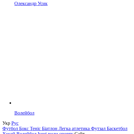
Олександр Усик
Волейбол
Укр
Рус
Футбол
Бокс
Теніс
Біатлон
Легка атлетика
Футзал
Баскетбол
Хокей
Волейбол
Інші види спорту
Сайт