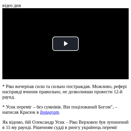
відео дня
Play
Video
* Ріко вичерпав сили та сильно постраждав. Можливо, рефері
насправді вчинив правильно, не дозволивши провести 12-й
раунд.
* Усик переміг – без сумнівів. Він поцілований Богом", –
написав Красюк в
Instagram
.
Як відомо, бій Олександр Усик – Ріко Верховен був зупинений
в 11-му раунді. Рішенням судді в рингу українець переміг