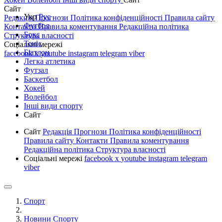
Сайт
Укр
Рус
Редакція
Прогнози
Політика конфіденційності
Правила сайту
Футбол
Контакти
Правила коментування
Редакційна політика
Бокс
Структура власності
Теніс
Соціальні мережі
Біатлон
facebook
x
youtube
instagram
telegram
viber
Легка атлетика
Футзал
Баскетбол
Хокей
Волейбол
Інші види спорту
Сайт
Сайт
Редакція
Прогнози
Політика конфіденційності
Правила сайту
Контакти
Правила коментування
Редакційна політика
Структура власності
Соціальні мережі
facebook
x
youtube
instagram
telegram
viber
Спорт
Новини Спорту