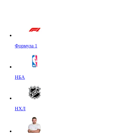
Формула 1
НБА
НХЛ