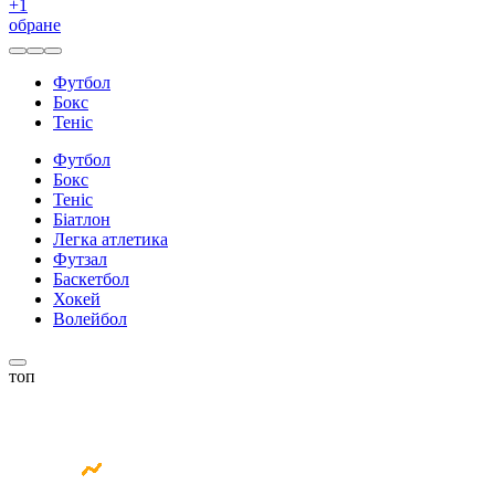
+
1
обране
Футбол
Бокс
Теніс
Футбол
Бокс
Теніс
Біатлон
Легка атлетика
Футзал
Баскетбол
Хокей
Волейбол
топ