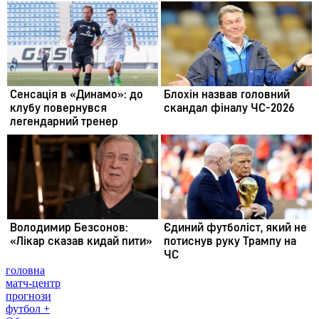
головна
матч-центр
прогнози
футбол +