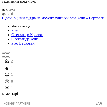
технічним нокаутом.
реклама
до речі
Відомі оцінки суддів на момент зупинки бою Усик – Верховен
Читайте ще
:
Бокс
Олександр Красюк
Олександр Усик
Ріко Верховен
️👍
2
️🔥
1
️😄
1
️😢
0
️🤬
1
коментарі