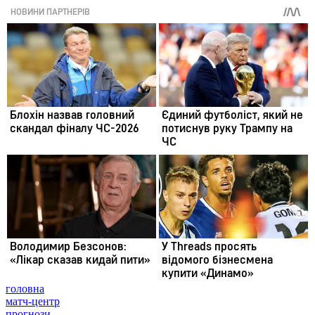
головна
матч-центр
прогнози