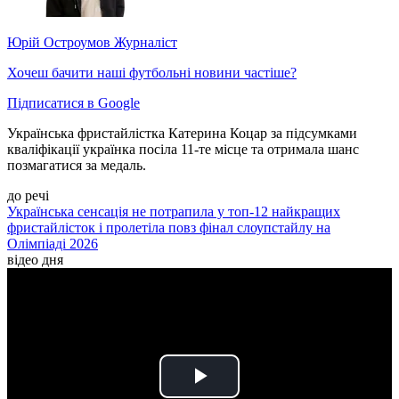
Юрій Остроумов
Журналіст
Хочеш бачити наші футбольні новини частіше?
Підписатися в Google
Українська фристайлістка Катерина Коцар за підсумками
кваліфікації українка посіла 11-те місце та отримала шанс
позмагатися за медаль.
до речі
Українська сенсація не потрапила у топ-12 найкращих
фристайлісток і пролетіла повз фінал слоупстайлу на
Олімпіаді 2026
відео дня
Play