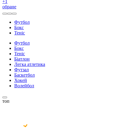
+
1
обране
Футбол
Бокс
Теніс
Футбол
Бокс
Теніс
Біатлон
Легка атлетика
Футзал
Баскетбол
Хокей
Волейбол
топ