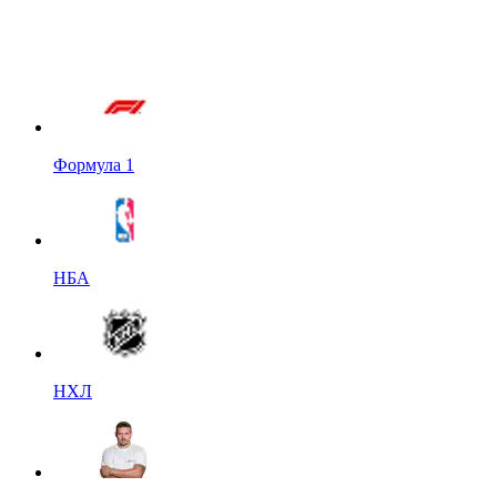
Формула 1
НБА
НХЛ