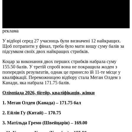
Video
реклама
У відборі серед 27 учасниць були визначені 12 найкращих.
Щоб потрапити у фінал, треба було мати вищу суму балів за
підсумком своїх двох найкращих стрибків.
Коцар за виконання двох перших стрибків набрала суму
155.50 балів. У третій спробі вона не покращила жоден з
попередніх результатів, однак це принесло їй 11-те місце у
кваліфікації. Переможницею відбору стала Меган Олдем з
Канади, яка набрала 171.75 балів.
Олімпіада 2026, бігейр, кваліфікація, жінки
1. Меган Олден (Канада) – 171.75 бал
2. Ейлін Гу (Китай) – 170.75
3. Матільда Гремо (Швейцарія) – 169.00