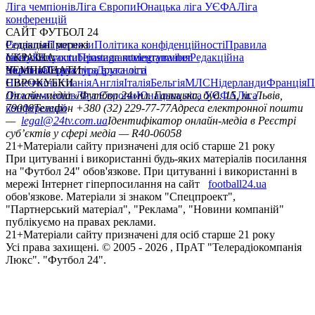
Ліга чемпіонів
Ліга Європи
Юнацька ліга УЄФА
Ліга
конференцій
САЙТ ФУТБОЛ 24
Редакція
Соціальні мережі
Прогнози
Політика конфіденційності
Правила
сайту
facebook
УКРАЇНА
Контакти
x
youtube
Правила коментування
instagram
telegram
viber
Редакційна
політика
Україна
ЧЕМПІОНАТИ
Перша ліга
Структура власності
Друга ліга
Німеччина
ЄВРОКУБКИ
Іспанія
Англія
Італія
Бельгія
МЛС
Нідерланди
Франція
П
Ліга чемпіонів
Онлайн-медіа «Футбол 24»
Ліга Європи
Юнацька ліга УЄФА
пл. Галицька, буд. 15, м. Львів,
Ліга
конференцій
79008
Телефон +380 (32) 229-77-77
Адреса електронної пошти
—
legal@24tv.com.ua
Ідентифікатор онлайн-медіа в Реєстрі
суб’єктів у сфері медіа — R40-06058
21+
Матеріали сайту призначені для осіб старше 21 року
При цитуванні і використанні будь-яких матеріалів посилання
на "Футбол 24" обов'язкове. При цитуванні і використанні в
мережі Інтернет гіперпосилання на сайт
football24.ua
обов'язкове. Матеріали зі знаком "Спецпроект",
"Партнерський матеріал", "Реклама", "Новини компаній"
публікуємо на правах реклами.
21+
Матеріали сайту призначені для осіб старше 21 року
Усi права захищенi. © 2005 -
2026
, ПрАТ "Телерадіокомпанія
Люкс". "Футбол 24".