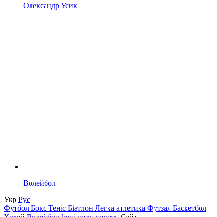
Олександр Усик
Волейбол
Укр
Рус
Футбол
Бокс
Теніс
Біатлон
Легка атлетика
Футзал
Баскетбол
Хокей
Волейбол
Інші види спорту
Сайт