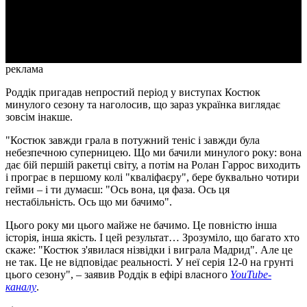
Video
реклама
Роддік пригадав непростий період у виступах Костюк
минулого сезону та наголосив, що зараз українка виглядає
зовсім інакше.
"Костюк завжди грала в потужний теніс і завжди була
небезпечною суперницею. Що ми бачили минулого року: вона
дає бій першій ракетці світу, а потім на Ролан Гаррос виходить
і програє в першому колі "кваліфаєру", бере буквально чотири
гейми – і ти думаєш: "Ось вона, ця фаза. Ось ця
нестабільність. Ось що ми бачимо".
Цього року ми цього майже не бачимо. Це повністю інша
історія, інша якість. І цей результат… Зрозуміло, що багато хто
скаже: "Костюк з'явилася нізвідки і виграла Мадрид". Але це
не так. Це не відповідає реальності. У неї серія 12-0 на грунті
цього сезону", – заявив Роддік в ефірі власного
YouTube-
каналу
.