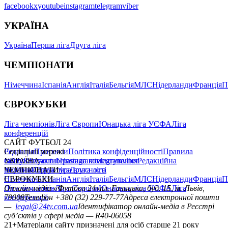
facebook
x
youtube
instagram
telegram
viber
УКРАЇНА
Україна
Перша ліга
Друга ліга
ЧЕМПІОНАТИ
Німеччина
Іспанія
Англія
Італія
Бельгія
МЛС
Нідерланди
Франція
П
ЄВРОКУБКИ
Ліга чемпіонів
Ліга Європи
Юнацька ліга УЄФА
Ліга
конференцій
САЙТ ФУТБОЛ 24
Редакція
Соціальні мережі
Прогнози
Політика конфіденційності
Правила
сайту
facebook
УКРАЇНА
Контакти
x
youtube
Правила коментування
instagram
telegram
viber
Редакційна
політика
Україна
ЧЕМПІОНАТИ
Перша ліга
Структура власності
Друга ліга
Німеччина
ЄВРОКУБКИ
Іспанія
Англія
Італія
Бельгія
МЛС
Нідерланди
Франція
П
Ліга чемпіонів
Онлайн-медіа «Футбол 24»
Ліга Європи
Юнацька ліга УЄФА
пл. Галицька, буд. 15, м. Львів,
Ліга
конференцій
79008
Телефон +380 (32) 229-77-77
Адреса електронної пошти
—
legal@24tv.com.ua
Ідентифікатор онлайн-медіа в Реєстрі
суб’єктів у сфері медіа — R40-06058
21+
Матеріали сайту призначені для осіб старше 21 року