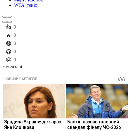
WTA (теніс)
️👍
0
️🔥
0
️😄
0
️😢
0
️🤬
0
коментарі