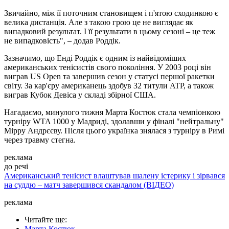
Звичайно, між її поточним становищем і п'ятою сходинкою є
велика дистанція. Але з такою грою це не виглядає як
випадковий результат. І її результати в цьому сезоні – це теж
не випадковість", – додав Роддік.
Зазначимо, що Енді Роддік є одним із найвідоміших
американських тенісистів свого покоління. У 2003 році він
виграв US Open та завершив сезон у статусі першої ракетки
світу. За кар'єру американець здобув 32 титули ATP, а також
виграв Кубок Девіса у складі збірної США.
Нагадаємо, минулого тижня Марта Костюк стала чемпіонкою
турніру WTA 1000 у Мадриді, здолавши у фіналі "нейтральну"
Мірру Андрєєву. Після цього українка знялася з турніру в Римі
через травму стегна.
реклама
до речі
Американський тенісист влаштував шалену істерику і зірвався
на суддю – матч завершився скандалом (ВІДЕО)
реклама
Читайте ще
:
Марта Костюк