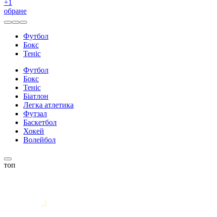
+
1
обране
Футбол
Бокс
Теніс
Футбол
Бокс
Теніс
Біатлон
Легка атлетика
Футзал
Баскетбол
Хокей
Волейбол
топ