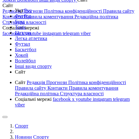
Сайт
Укр
Рус
Редакція
Прогнози
Політика конфіденційності
Правила сайту
Футбол
Контакти
Правила коментування
Редакційна політика
Бокс
Структура власності
Теніс
Соціальні мережі
Біатлон
facebook
x
youtube
instagram
telegram
viber
Легка атлетика
Футзал
Баскетбол
Хокей
Волейбол
Інші види спорту
Сайт
Сайт
Редакція
Прогнози
Політика конфіденційності
Правила сайту
Контакти
Правила коментування
Редакційна політика
Структура власності
Соціальні мережі
facebook
x
youtube
instagram
telegram
viber
Спорт
Новини Спорту