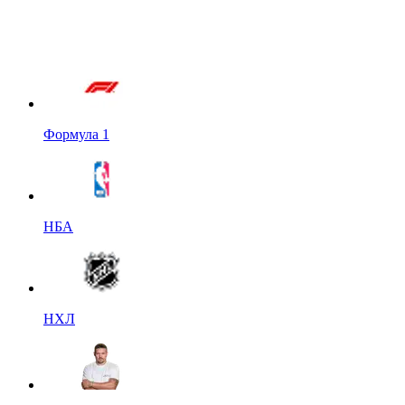
Формула 1
НБА
НХЛ