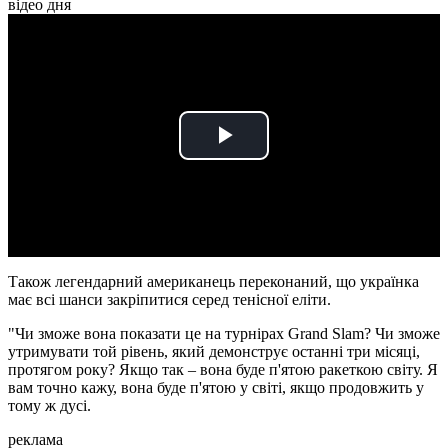
відео дня
Play
Video
Також легендарний американець переконаний, що українка
має всі шанси закріпитися серед тенісної еліти.
"Чи зможе вона показати це на турнірах Grand Slam? Чи зможе
утримувати той рівень, який демонструє останні три місяці,
протягом року? Якщо так – вона буде п'ятою ракеткою світу. Я
вам точно кажу, вона буде п'ятою у світі, якщо продовжить у
тому ж дусі.
реклама