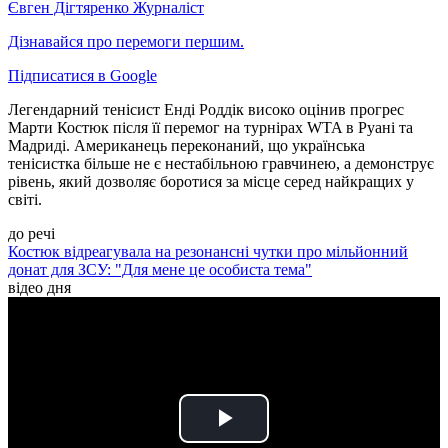
Євген Дігтяренко
Журналіст
Дізнавайся про перемоги першим.
Підписатися в Google
Легендарний тенісист Енді Роддік високо оцінив прогрес
Марти Костюк після її перемог на турнірах WTA в Руані та
Мадриді. Американець переконаний, що українська
тенісистка більше не є нестабільною гравчинею, а демонструє
рівень, який дозволяє боротися за місце серед найкращих у
світі.
до речі
Костюк відреагувала на резонансні чутки про мільйонний
донат для ЗСУ: "Для мене це особиста тема"
відео дня
Play