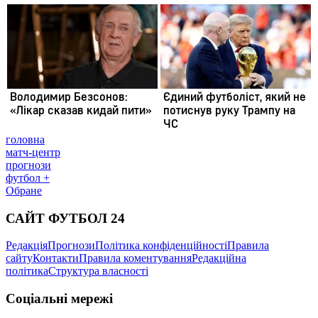
головна
матч-центр
прогнози
футбол +
Обране
САЙТ ФУТБОЛ 24
Редакція
Прогнози
Політика конфіденційності
Правила
сайту
Контакти
Правила коментування
Редакційна
політика
Структура власності
Соціальні мережі