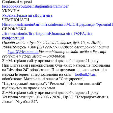
Соціальні мережі
facebook
x
youtube
instagram
telegram
viber
УКРАЇНА
Україна
Перша ліга
Друга ліга
ЧЕМПІОНАТИ
Німеччина
Іспанія
Англія
Італія
Бельгія
МЛС
Нідерланди
Франція
П
ЄВРОКУБКИ
Ліга чемпіонів
Ліга Європи
Юнацька ліга УЄФА
Ліга
конференцій
Онлайн-медіа «Футбол 24»
пл. Галицька, буд. 15, м. Львів,
79008
Телефон +380 (32) 229-77-77
Адреса електронної пошти
—
legal@24tv.com.ua
Ідентифікатор онлайн-медіа в Реєстрі
суб’єктів у сфері медіа — R40-06058
21+
Матеріали сайту призначені для осіб старше 21 року
При цитуванні і використанні будь-яких матеріалів посилання
на "Футбол 24" обов'язкове. При цитуванні і використанні в
мережі Інтернет гіперпосилання на сайт
football24.ua
обов'язкове. Матеріали зі знаком "Спецпроект",
"Партнерський матеріал", "Реклама", "Новини компаній"
публікуємо на правах реклами.
21+
Матеріали сайту призначені для осіб старше 21 року
Усi права захищенi. © 2005 -
2026
, ПрАТ "Телерадіокомпанія
Люкс". "Футбол 24".