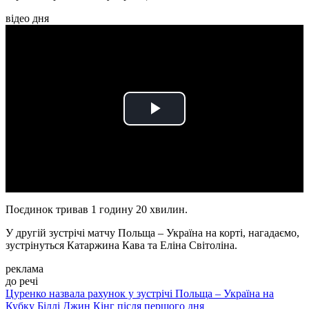
відео дня
Play
Video
Поєдинок тривав 1 годину 20 хвилин.
У другій зустрічі матчу Польща – Україна на корті, нагадаємо,
зустрінуться Катаржина Кава та Еліна Світоліна.
реклама
до речі
Цуренко назвала рахунок у зустрічі Польща – Україна на
Кубку Біллі Джин Кінг після першого дня