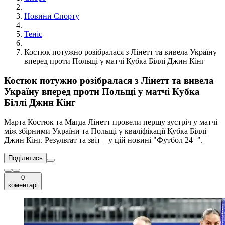
Новини Спорту
Теніс
Костюк потужно розібралася з Лінетт та вивела Україну
вперед проти Польщі у матчі Кубка Біллі Джин Кінг
Костюк потужно розібралася з Лінетт та вивела
Україну вперед проти Польщі у матчі Кубка
Біллі Джин Кінг
Марта Костюк та Магда Лінетт провели першу зустріч у матчі
між збірними України та Польщі у кваліфікації Кубка Біллі
Джин Кінг. Результат та звіт – у цій новині "Футбол 24+".
Поділитись
0
коментарі