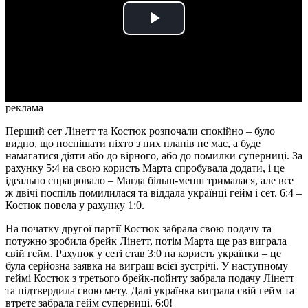
Play
Video
реклама
Перший сет Лінетт та Костюк розпочали спокійно – було
видно, що поспішати ніхто з них планів не має, а буде
намагатися діяти або до вірного, або до помилки суперниці. За
рахунку 5:4 на свою користь Марта спробувала додати, і це
ідеально спрацювало – Магда більш-менш трималася, але все
ж двічі поспіль помилилася та віддала українці гейм і сет. 6:4 –
Костюк повела у рахунку 1:0.
На початку другої партії Костюк забрала свою подачу та
потужно зробила брейк Лінетт, потім Марта ще раз виграла
свій гейм. Рахунок у сеті став 3:0 на користь українки – це
була серйозна заявка на виграш всієї зустрічі. У наступному
геймі Костюк з третього брейк-пойнту забрала подачу Лінетт
та підтвердила свою мету. Далі українка виграла свій гейм та
втретє забрала гейм суперниці. 6:0!