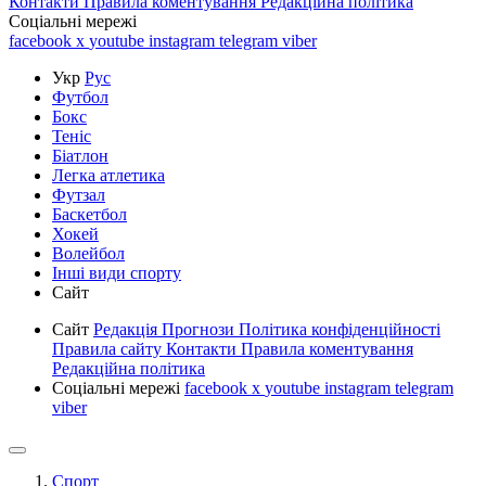
Контакти
Правила коментування
Редакційна політика
Соціальні мережі
facebook
x
youtube
instagram
telegram
viber
Укр
Рус
Футбол
Бокс
Теніс
Біатлон
Легка атлетика
Футзал
Баскетбол
Хокей
Волейбол
Інші види спорту
Сайт
Сайт
Редакція
Прогнози
Політика конфіденційності
Правила сайту
Контакти
Правила коментування
Редакційна політика
Соціальні мережі
facebook
x
youtube
instagram
telegram
viber
Спорт