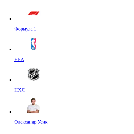
Формула 1
НБА
НХЛ
Олександр Усик