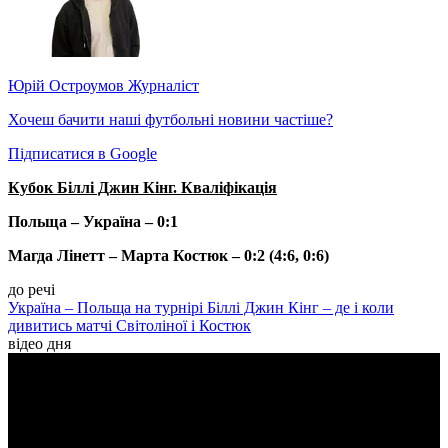
Юрій Остроумов
Журналіст
Хочеш бачити наші футбольні новини частіше?
Підписатися в Google
Кубок Біллі Джин Кінг. Кваліфікація
Польща – Україна – 0:1
Магда Лінетт – Марта Костюк – 0:2 (4:6, 0:6)
до речі
Україна – Польща на турнірі Біллі Джин Кінг – де і коли
дивитись матчі Світоліної і Костюк
відео дня