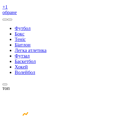
+
1
обране
Футбол
Бокс
Теніс
Біатлон
Легка атлетика
Футзал
Баскетбол
Хокей
Волейбол
топ