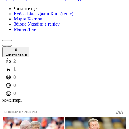
Читайте ще
:
Кубок Біллі Джин Кінг (теніс)
Марта Костюк
Збірна України з тенісу
Магда Лінетт
0
Коментувати
️👍
2
️🔥
1
️😄
0
️😢
0
️🤬
0
коментарі