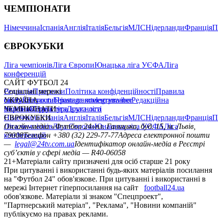
ЧЕМПІОНАТИ
Німеччина
Іспанія
Англія
Італія
Бельгія
МЛС
Нідерланди
Франція
П
ЄВРОКУБКИ
Ліга чемпіонів
Ліга Європи
Юнацька ліга УЄФА
Ліга
конференцій
САЙТ ФУТБОЛ 24
Редакція
Соціальні мережі
Прогнози
Політика конфіденційності
Правила
сайту
facebook
УКРАЇНА
Контакти
x
youtube
Правила коментування
instagram
telegram
viber
Редакційна
політика
Україна
ЧЕМПІОНАТИ
Перша ліга
Структура власності
Друга ліга
Німеччина
ЄВРОКУБКИ
Іспанія
Англія
Італія
Бельгія
МЛС
Нідерланди
Франція
П
Ліга чемпіонів
Онлайн-медіа «Футбол 24»
Ліга Європи
Юнацька ліга УЄФА
пл. Галицька, буд. 15, м. Львів,
Ліга
конференцій
79008
Телефон +380 (32) 229-77-77
Адреса електронної пошти
—
legal@24tv.com.ua
Ідентифікатор онлайн-медіа в Реєстрі
суб’єктів у сфері медіа — R40-06058
21+
Матеріали сайту призначені для осіб старше 21 року
При цитуванні і використанні будь-яких матеріалів посилання
на "Футбол 24" обов'язкове. При цитуванні і використанні в
мережі Інтернет гіперпосилання на сайт
football24.ua
обов'язкове. Матеріали зі знаком "Спецпроект",
"Партнерський матеріал", "Реклама", "Новини компаній"
публікуємо на правах реклами.