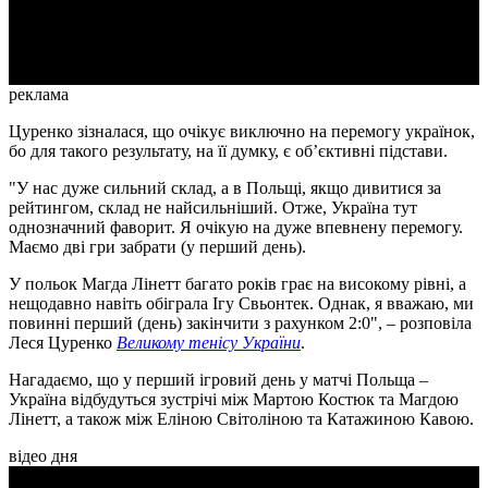
Video
реклама
Цуренко зізналася, що очікує виключно на перемогу українок,
бо для такого результату, на її думку, є об’єктивні підстави.
"У нас дуже сильний склад, а в Польщі, якщо дивитися за
рейтингом, склад не найсильніший. Отже, Україна тут
однозначний фаворит. Я очікую на дуже впевнену перемогу.
Маємо дві гри забрати (у перший день).
У польок Магда Лінетт багато років грає на високому рівні, а
нещодавно навіть обіграла Ігу Свьонтек. Однак, я вважаю, ми
повинні перший (день) закінчити з рахунком 2:0", – розповіла
Леся Цуренко
Великому тенісу України
.
Нагадаємо, що у перший ігровий день у матчі Польща –
Україна відбудуться зустрічі між Мартою Костюк та Магдою
Лінетт, а також між Еліною Світоліною та Катажиною Кавою.
відео дня