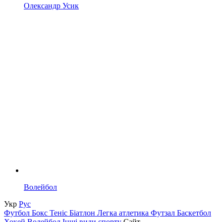
Олександр Усик
Волейбол
Укр
Рус
Футбол
Бокс
Теніс
Біатлон
Легка атлетика
Футзал
Баскетбол
Хокей
Волейбол
Інші види спорту
Сайт