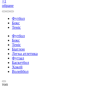
+
1
обране
Футбол
Бокс
Теніс
Футбол
Бокс
Теніс
Біатлон
Легка атлетика
Футзал
Баскетбол
Хокей
Волейбол
топ