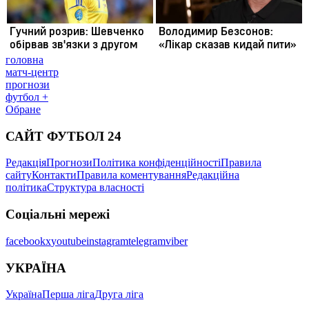
головна
матч-центр
прогнози
футбол +
Обране
САЙТ ФУТБОЛ 24
Редакція
Прогнози
Політика конфіденційності
Правила
сайту
Контакти
Правила коментування
Редакційна
політика
Структура власності
Соціальні мережі
facebook
x
youtube
instagram
telegram
viber
УКРАЇНА
Україна
Перша ліга
Друга ліга