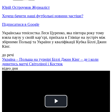
Юрій Остроумов
Журналіст
Хочеш бачити наші футбольні новини частіше?
Підписатися в Google
Українська тенісистка Леся Цуренко, яка півтора року тому
взяла паузу у своїй кар’єрі, приїхала в Глівіце на зустріч між
збірними Польщі та України у кваліфікації Кубка Біллі Джин
Кінг.
до речі
Україна – Польща на турнірі Біллі Джин Кінг – де і коли
дивитись матчі Світоліної і Костюк
відео дня
Play