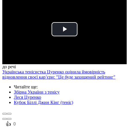
Play
Video
до речі
Українська тенісистка Цуренко оцінила ймовірність
відновлення своєї кар’єри: "Це буде захищений рейтинг"
Читайте ще
:
Збірна України з тенісу
Леся Цуренко
Кубок Біллі Джин Кінг (теніс)
️👍
0