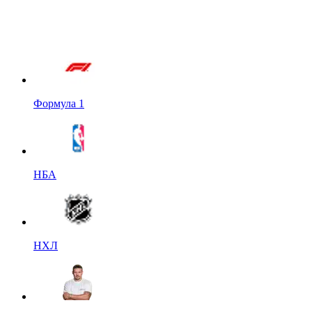
Формула 1
НБА
НХЛ