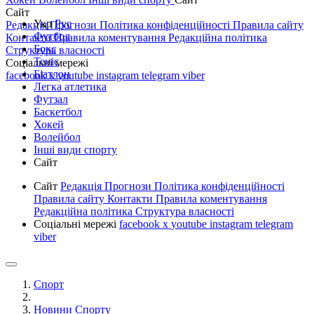
Сайт
Укр
Рус
Редакція
Прогнози
Політика конфіденційності
Правила сайту
Футбол
Контакти
Правила коментування
Редакційна політика
Бокс
Структура власності
Теніс
Соціальні мережі
Біатлон
facebook
x
youtube
instagram
telegram
viber
Легка атлетика
Футзал
Баскетбол
Хокей
Волейбол
Інші види спорту
Сайт
Сайт
Редакція
Прогнози
Політика конфіденційності
Правила сайту
Контакти
Правила коментування
Редакційна політика
Структура власності
Соціальні мережі
facebook
x
youtube
instagram
telegram
viber
Спорт
Новини Спорту