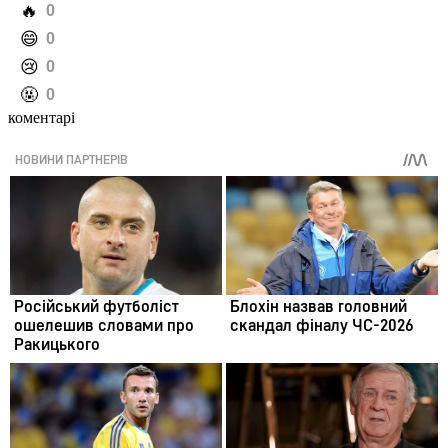
️🔥
0
️😄
0
️😢
0
️🤬
0
коментарі