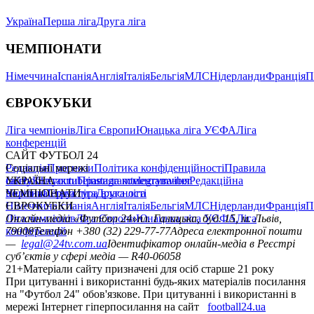
Україна
Перша ліга
Друга ліга
ЧЕМПІОНАТИ
Німеччина
Іспанія
Англія
Італія
Бельгія
МЛС
Нідерланди
Франція
П
ЄВРОКУБКИ
Ліга чемпіонів
Ліга Європи
Юнацька ліга УЄФА
Ліга
конференцій
САЙТ ФУТБОЛ 24
Редакція
Соціальні мережі
Прогнози
Політика конфіденційності
Правила
сайту
facebook
УКРАЇНА
Контакти
x
youtube
Правила коментування
instagram
telegram
viber
Редакційна
політика
Україна
ЧЕМПІОНАТИ
Перша ліга
Структура власності
Друга ліга
Німеччина
ЄВРОКУБКИ
Іспанія
Англія
Італія
Бельгія
МЛС
Нідерланди
Франція
П
Ліга чемпіонів
Онлайн-медіа «Футбол 24»
Ліга Європи
Юнацька ліга УЄФА
пл. Галицька, буд. 15, м. Львів,
Ліга
конференцій
79008
Телефон +380 (32) 229-77-77
Адреса електронної пошти
—
legal@24tv.com.ua
Ідентифікатор онлайн-медіа в Реєстрі
суб’єктів у сфері медіа — R40-06058
21+
Матеріали сайту призначені для осіб старше 21 року
При цитуванні і використанні будь-яких матеріалів посилання
на "Футбол 24" обов'язкове. При цитуванні і використанні в
мережі Інтернет гіперпосилання на сайт
football24.ua