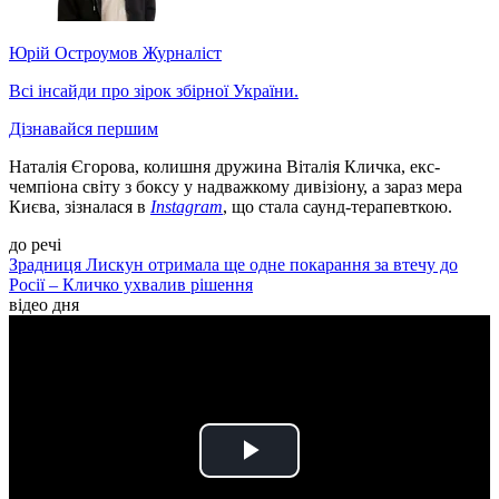
Юрій Остроумов
Журналіст
Всі інсайди про зірок збірної України.
Дізнавайся першим
Наталія Єгорова, колишня дружина Віталія Кличка, екс-
чемпіона світу з боксу у надважкому дивізіону, а зараз мера
Києва, зізналася в
Instagram
, що стала саунд-терапевткою.
до речі
Зрадниця Лискун отримала ще одне покарання за втечу до
Росії – Кличко ухвалив рішення
відео дня
Play