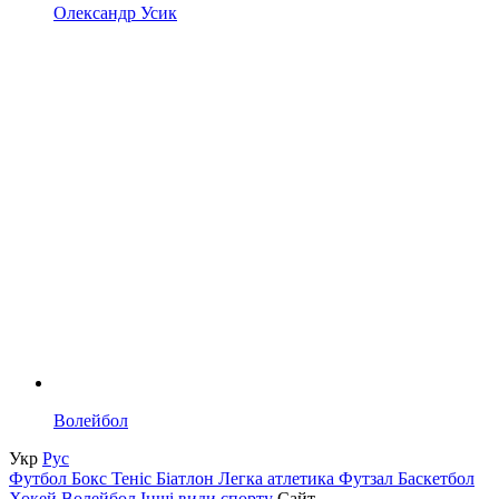
Олександр Усик
Волейбол
Укр
Рус
Футбол
Бокс
Теніс
Біатлон
Легка атлетика
Футзал
Баскетбол
Хокей
Волейбол
Інші види спорту
Сайт