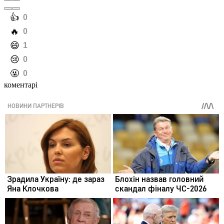
️👍
0
️🔥
0
️😄
1
️😢
0
️🤬
0
коментарі