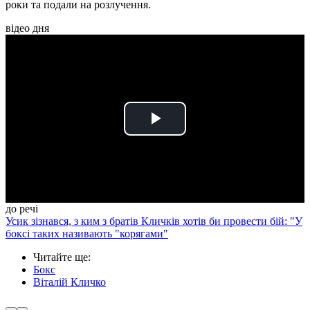
роки та подали на розлучення.
відео дня
Play
Video
до речі
Усик зізнався, з ким з братів Кличків хотів би провести бій: "У
боксі таких називають "корягами"
Читайте ще
:
Бокс
Віталій Кличко