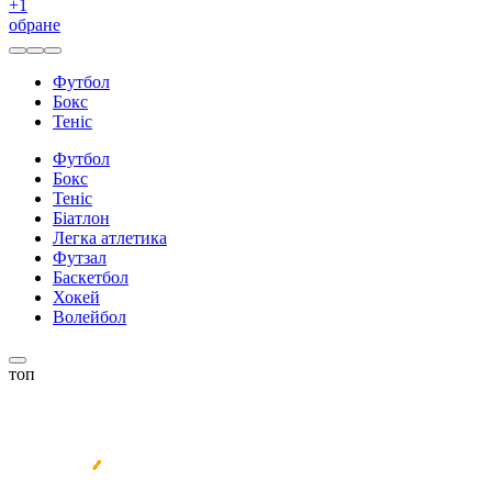
+
1
обране
Футбол
Бокс
Теніс
Футбол
Бокс
Теніс
Біатлон
Легка атлетика
Футзал
Баскетбол
Хокей
Волейбол
топ