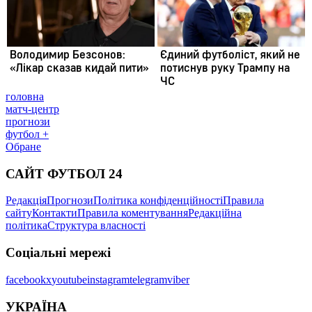
головна
матч-центр
прогнози
футбол +
Обране
САЙТ ФУТБОЛ 24
Редакція
Прогнози
Політика конфіденційності
Правила
сайту
Контакти
Правила коментування
Редакційна
політика
Структура власності
Соціальні мережі
facebook
x
youtube
instagram
telegram
viber
УКРАЇНА