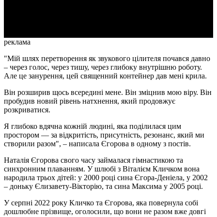
Video
реклама
"Мій шлях перетворення як звукового цілителя почався давно
– через голос, через тишу, через глибоку внутрішню роботу.
Але це занурення, цей священний контейнер дав мені крила.
Він розширив щось всередині мене. Він зміцнив мою віру. Він
пробудив новий рівень натхнення, який продовжує
розкриватися.
Я глибоко вдячна кожній людині, яка поділилася цим
простором — за відкритість, присутність, резонанс, який ми
створили разом", – написала Єгорова в одному з постів.
Наталія Єгорова свого часу займалася гімнастикою та
синхронним плаванням. У шлюбі з Віталієм Кличком вона
народила трьох дітей: у 2000 році сина Єгора-Деніела, у 2002
– доньку Єлизавету-Вікторію, та сина Максима у 2005 році.
У серпні 2022 року Кличко та Єгорова, яка повернула собі
дошлюбне прізвище, оголосили, що вони не разом вже довгі