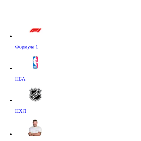
Формула 1
НБА
НХЛ