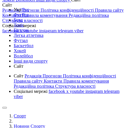
Сайт
Укр
Рус
Редакція
Прогнози
Політика конфіденційності
Правила сайту
Футбол
Контакти
Правила коментування
Редакційна політика
Бокс
Структура власності
Теніс
Соціальні мережі
Біатлон
facebook
x
youtube
instagram
telegram
viber
Легка атлетика
Футзал
Баскетбол
Хокей
Волейбол
Інші види спорту
Сайт
Сайт
Редакція
Прогнози
Політика конфіденційності
Правила сайту
Контакти
Правила коментування
Редакційна політика
Структура власності
Соціальні мережі
facebook
x
youtube
instagram
telegram
viber
Спорт
Новини Спорту