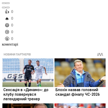
️👍
0
️🔥
0
️😄
0
️😢
0
️🤬
0
коментарі