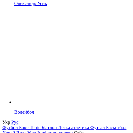
Олександр Усик
Волейбол
Укр
Рус
Футбол
Бокс
Теніс
Біатлон
Легка атлетика
Футзал
Баскетбол
Хокей
Волейбол
Інші види спорту
Сайт