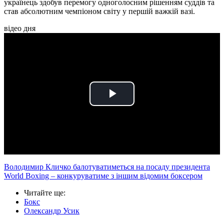
українець здобув перемогу одноголосним рішенням суддів та
став абсолютним чемпіоном світу у першій важкій вазі.
відео дня
Play
Video
Володимир Кличко балотуватиметься на посаду президента
World Boxing – конкуруватиме з іншим відомим боксером
Читайте ще
:
Бокс
Олександр Усик