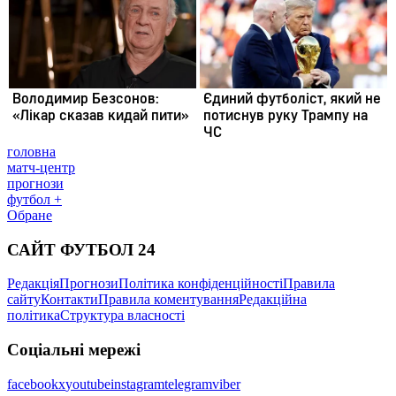
головна
матч-центр
прогнози
футбол +
Обране
САЙТ ФУТБОЛ 24
Редакція
Прогнози
Політика конфіденційності
Правила
сайту
Контакти
Правила коментування
Редакційна
політика
Структура власності
Соціальні мережі
facebook
x
youtube
instagram
telegram
viber