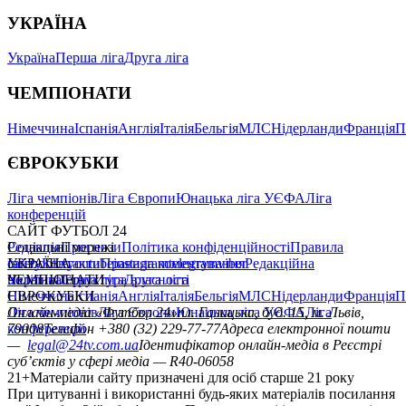
УКРАЇНА
Україна
Перша ліга
Друга ліга
ЧЕМПІОНАТИ
Німеччина
Іспанія
Англія
Італія
Бельгія
МЛС
Нідерланди
Франція
П
ЄВРОКУБКИ
Ліга чемпіонів
Ліга Європи
Юнацька ліга УЄФА
Ліга
конференцій
САЙТ ФУТБОЛ 24
Редакція
Соціальні мережі
Прогнози
Політика конфіденційності
Правила
сайту
facebook
УКРАЇНА
Контакти
x
youtube
Правила коментування
instagram
telegram
viber
Редакційна
політика
Україна
ЧЕМПІОНАТИ
Перша ліга
Структура власності
Друга ліга
Німеччина
ЄВРОКУБКИ
Іспанія
Англія
Італія
Бельгія
МЛС
Нідерланди
Франція
П
Ліга чемпіонів
Онлайн-медіа «Футбол 24»
Ліга Європи
Юнацька ліга УЄФА
пл. Галицька, буд. 15, м. Львів,
Ліга
конференцій
79008
Телефон +380 (32) 229-77-77
Адреса електронної пошти
—
legal@24tv.com.ua
Ідентифікатор онлайн-медіа в Реєстрі
суб’єктів у сфері медіа — R40-06058
21+
Матеріали сайту призначені для осіб старше 21 року
При цитуванні і використанні будь-яких матеріалів посилання