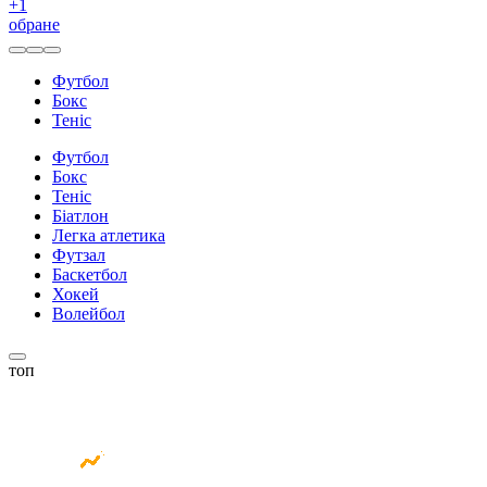
+
1
обране
Футбол
Бокс
Теніс
Футбол
Бокс
Теніс
Біатлон
Легка атлетика
Футзал
Баскетбол
Хокей
Волейбол
топ