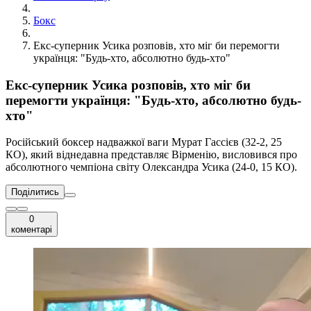
Бокс
Екс-суперник Усика розповів, хто міг би перемогти
українця: "Будь-хто, абсолютно будь-хто"
Екс-суперник Усика розповів, хто міг би
перемогти українця: "Будь-хто, абсолютно будь-
хто"
Російський боксер надважкої ваги Мурат Гассієв (32-2, 25
КО), який віднедавна представляє Вірменію, висловився про
абсолютного чемпіона світу Олександра Усика (24-0, 15 КО).
Поділитись
0
коментарі