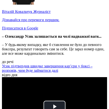
Віталій Ковальчук
Журналіст
Дізнавайся про перемоги першим.
Підписатися в Google
– Олександр Усик залишається на чолі надважкої ваги...
– У будь-якому випадку, яке б ставлення не було до певного
боксера, результат говорить сам за себе. Це зараз номер один,
але все може кардинально змінитися.
до речі
Усик підтвердив швидке завершення кар’єри у боксі –
розповів, чим буде займатися далі
відео дня