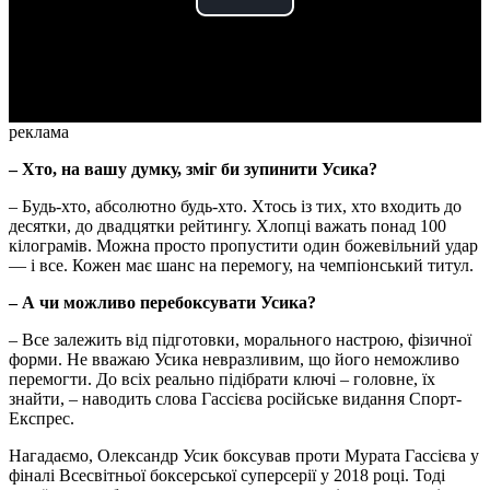
Play
Video
реклама
– Хто, на вашу думку, зміг би зупинити Усика?
– Будь-хто, абсолютно будь-хто. Хтось із тих, хто входить до
десятки, до двадцятки рейтингу. Хлопці важать понад 100
кілограмів. Можна просто пропустити один божевільний удар
— і все. Кожен має шанс на перемогу, на чемпіонський титул.
– А чи можливо перебоксувати Усика?
– Все залежить від підготовки, морального настрою, фізичної
форми. Не вважаю Усика невразливим, що його неможливо
перемогти. До всіх реально підібрати ключі – головне, їх
знайти, – наводить слова Гассієва російське видання Спорт-
Експрес.
Нагадаємо, Олександр Усик боксував проти Мурата Гассієва у
фіналі Всесвітньої боксерської суперсерії у 2018 році. Тоді