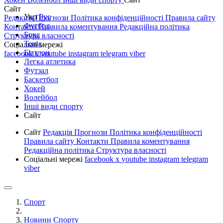
Сайт
Укр
Рус
Редакція
Прогнози
Політика конфіденційності
Правила сайту
Футбол
Контакти
Правила коментування
Редакційна політика
Бокс
Структура власності
Теніс
Соціальні мережі
Біатлон
facebook
x
youtube
instagram
telegram
viber
Легка атлетика
Футзал
Баскетбол
Хокей
Волейбол
Інші види спорту
Сайт
Сайт
Редакція
Прогнози
Політика конфіденційності
Правила сайту
Контакти
Правила коментування
Редакційна політика
Структура власності
Соціальні мережі
facebook
x
youtube
instagram
telegram
viber
Спорт
Новини Спорту