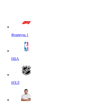
Формула 1
НБА
НХЛ