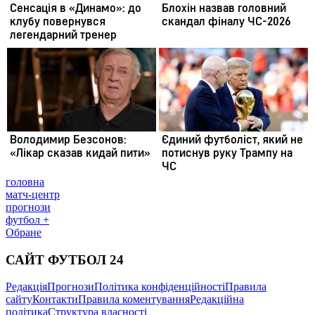
головна
матч-центр
прогнози
футбол +
Обране
САЙТ ФУТБОЛ 24
Редакція
Прогнози
Політика конфіденційності
Правила
сайту
Контакти
Правила коментування
Редакційна
політика
Структура власності