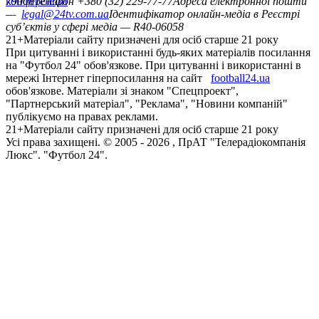
конференцій
79008
Телефон +380 (32) 229-77-77
Адреса електронної пошти
—
legal@24tv.com.ua
Ідентифікатор онлайн-медіа в Реєстрі
суб’єктів у сфері медіа — R40-06058
21+
Матеріали сайту призначені для осіб старше 21 року
При цитуванні і використанні будь-яких матеріалів посилання
на "Футбол 24" обов'язкове. При цитуванні і використанні в
мережі Інтернет гіперпосилання на сайт
football24.ua
обов'язкове. Матеріали зі знаком "Спецпроект",
"Партнерський матеріал", "Реклама", "Новини компаній"
публікуємо на правах реклами.
21+
Матеріали сайту призначені для осіб старше 21 року
Усi права захищенi. © 2005 -
2026
, ПрАТ "Телерадіокомпанія
Люкс". "Футбол 24".