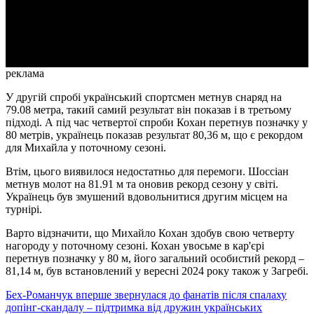
Video
реклама
У другій спробі український спортсмен метнув снаряд на
79.08 метра, такий самий результат він показав і в третьому
підході. А під час четвертої спроби Кохан перетнув позначку у
80 метрів, українець показав результат 80,36 м, що є рекордом
для Михайла у поточному сезоні.
Втім, цього виявилося недостатньо для перемоги. Шоссіан
метнув молот на 81.91 м та оновив рекорд сезону у світі.
Українець був змушений вдовольнитися другим місцем на
турнірі.
Варто відзначити, що Михайло Кохан здобув свою четверту
нагороду у поточному сезоні. Кохан увосьме в кар'єрі
перетнув позначку у 80 м, його загальний особистий рекорд –
81,14 м, був встановлений у вересні 2024 року також у Загребі.
Бех-Романчук вперше звернулася до фанатів після спалаху
допінг-скандалу – підтримка від дружин українських