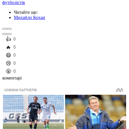
футболістів
Читайте ще
:
Михайло Кохан
️👍
0
️🔥
0
️😄
0
️😢
0
️🤬
0
коментарі