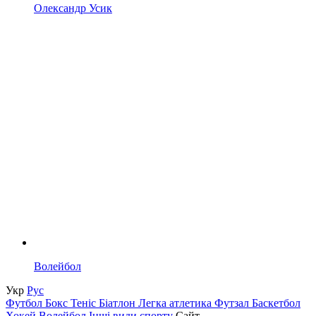
Олександр Усик
Волейбол
Укр
Рус
Футбол
Бокс
Теніс
Біатлон
Легка атлетика
Футзал
Баскетбол
Хокей
Волейбол
Інші види спорту
Сайт