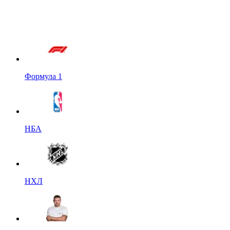
Формула 1
НБА
НХЛ