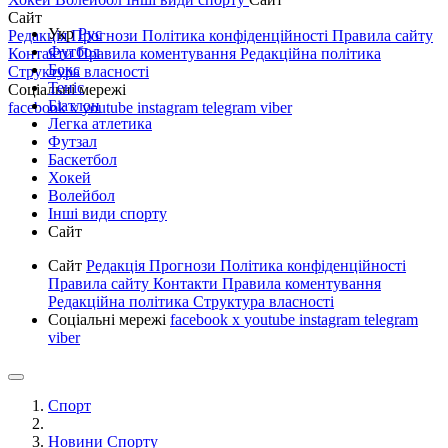
Сайт
Укр
Рус
Редакція
Прогнози
Політика конфіденційності
Правила сайту
Футбол
Контакти
Правила коментування
Редакційна політика
Бокс
Структура власності
Теніс
Соціальні мережі
Біатлон
facebook
x
youtube
instagram
telegram
viber
Легка атлетика
Футзал
Баскетбол
Хокей
Волейбол
Інші види спорту
Сайт
Сайт
Редакція
Прогнози
Політика конфіденційності
Правила сайту
Контакти
Правила коментування
Редакційна політика
Структура власності
Соціальні мережі
facebook
x
youtube
instagram
telegram
viber
Спорт
Новини Спорту