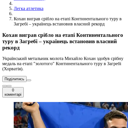
Легка атлетика
Кохан виграв срібло на етапі Континентального туру в
Загребі – українець встановив власний рекорд
Кохан виграв срібло на етапі Континентального
туру в Загребі – українець встановив власний
рекорд
Український метальник молота Михайло Кохан здобув срібну
медаль на етапі "золотого" Континентального туру в Загребі
(Хорватія).
Поділитись
0
коментарі