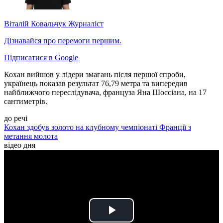
Віталій Ковальчук
Журналіст
Дізнавайся про перемоги першим.
Підписатися в Google
Кохан вийшов у лідери змагань після першої спроби,
українець показав результат 76,79 метра та випередив
найближчого переслідувача, француза Яна Шоссіана, на 17
сантиметрів.
до речі
Кохан здобув золото на клубному чемпіонаті Франції з
метання молота
відео дня
Play