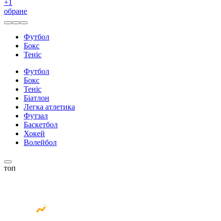
+
1
обране
Футбол
Бокс
Теніс
Футбол
Бокс
Теніс
Біатлон
Легка атлетика
Футзал
Баскетбол
Хокей
Волейбол
топ