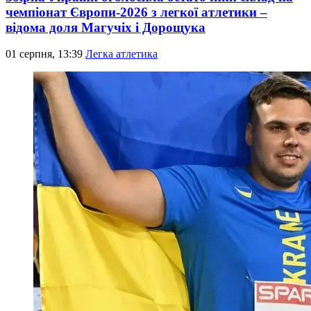
чемпіонат Європи-2026 з легкої атлетики –
відома доля Магучіх і Дорощука
01 серпня, 13:39
Легка атлетика