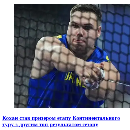
Кохан став призером етапу Континентального
туру з другим топ-результатом сезону