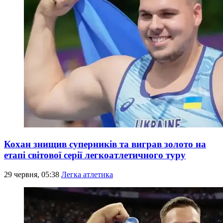
Кохан знищив суперників та виграв золото на
етапі світової серії легкоатлетичного туру
29 червня, 05:38
Легка атлетика