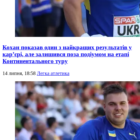
Кохан показав один з найкращих результатів у
кар’єрі, але залишився поза подіумом на етапі
Континентального туру
14 липня, 18:58
Легка атлетика