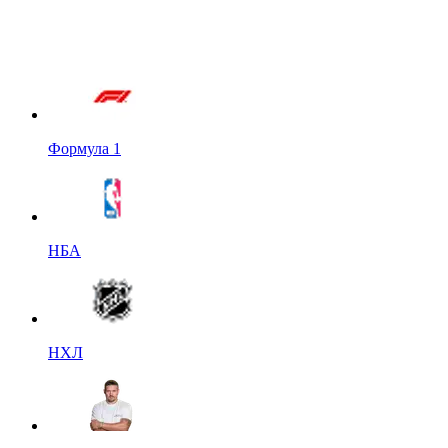
Формула 1
НБА
НХЛ