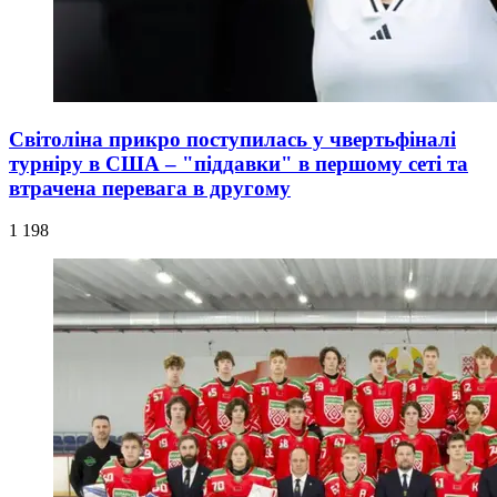
Світоліна прикро поступилась у чвертьфіналі
турніру в США – "піддавки" в першому сеті та
втрачена перевага в другому
1 198