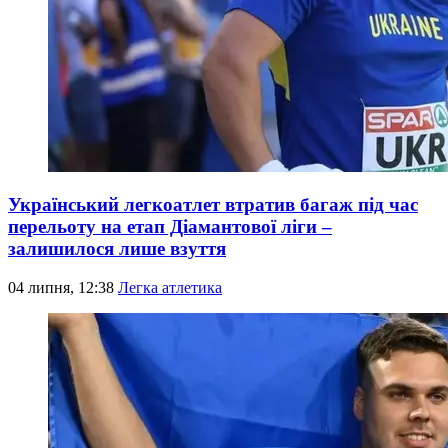
Український легкоатлет втратив багаж під час
перельоту на етап Діамантової ліги –
залишилося лише взуття
04 липня, 12:38
Легка атлетика