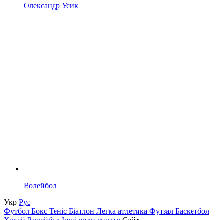
Олександр Усик
Волейбол
Укр
Рус
Футбол
Бокс
Теніс
Біатлон
Легка атлетика
Футзал
Баскетбол
Хокей
Волейбол
Інші види спорту
Сайт