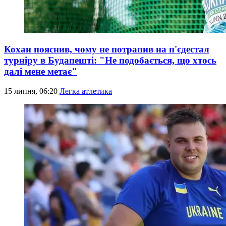
Кохан пояснив, чому не потрапив на п'єдестал
турніру в Будапешті: "Не подобається, що хтось
далі мене метає"
15 липня, 06:20
Легка атлетика