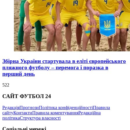
Збірна України стартувала в еліті європейського
пляжного футболу – перемога і поразка в
перший день
522
САЙТ ФУТБОЛ 24
Редакція
Прогнози
Політика конфіденційності
Правила
сайту
Контакти
Правила коментування
Редакційна
політика
Структура власності
Соціальні мережі