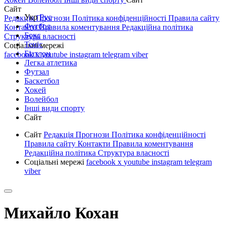
Сайт
Укр
Рус
Редакція
Прогнози
Політика конфіденційності
Правила сайту
Футбол
Контакти
Правила коментування
Редакційна політика
Бокс
Структура власності
Теніс
Соціальні мережі
Біатлон
facebook
x
youtube
instagram
telegram
viber
Легка атлетика
Футзал
Баскетбол
Хокей
Волейбол
Інші види спорту
Сайт
Сайт
Редакція
Прогнози
Політика конфіденційності
Правила сайту
Контакти
Правила коментування
Редакційна політика
Структура власності
Соціальні мережі
facebook
x
youtube
instagram
telegram
viber
Михайло Кохан