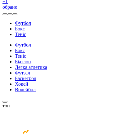
+
1
обране
Футбол
Бокс
Теніс
Футбол
Бокс
Теніс
Біатлон
Легка атлетика
Футзал
Баскетбол
Хокей
Волейбол
топ