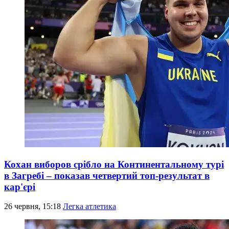
Кохан виборов срібло на Континентальному турі
в Загребі – показав четвертий топ-результат в
кар'єрі
26 червня, 15:18
Легка атлетика