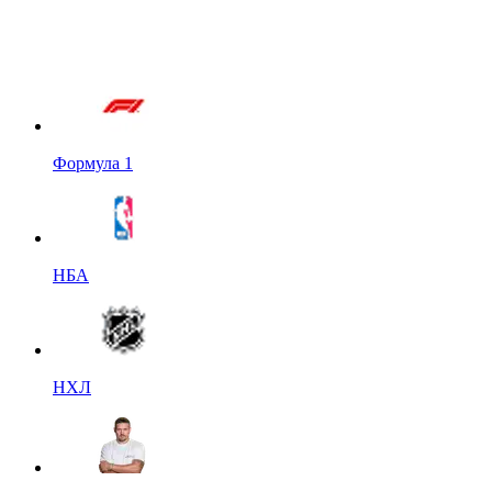
Формула 1
НБА
НХЛ