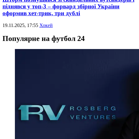
піднявся у топ-3 – форвард збірної України
оформив хет-трик, три дублі
19.11.2025, 17:55
Хокей
Популярне на футбол 24