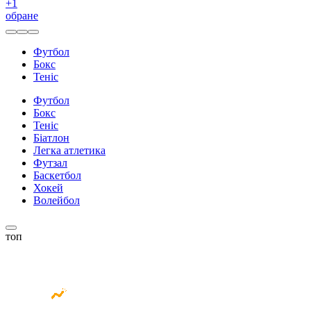
+
1
обране
Футбол
Бокс
Теніс
Футбол
Бокс
Теніс
Біатлон
Легка атлетика
Футзал
Баскетбол
Хокей
Волейбол
топ