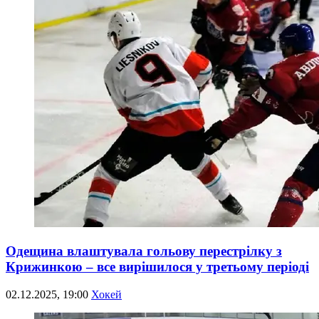
Одещина влаштувала гольову перестрілку з
Крижинкою – все вирішилося у третьому періоді
02.12.2025, 19:00
Хокей