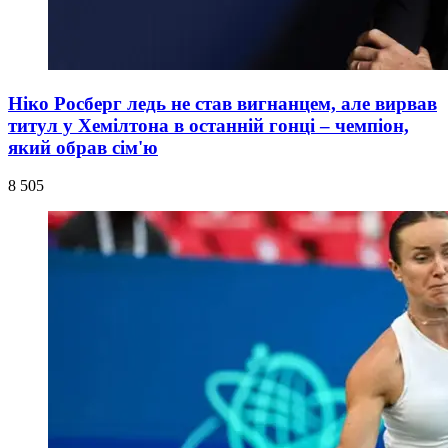
Ніко Росберг ледь не став вигнанцем, але вирвав
титул у Хемілтона в останній гонці – чемпіон,
який обрав сім'ю
8 505