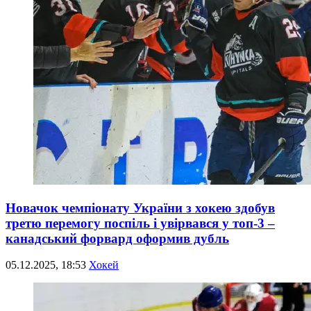
Новачок чемпіонату України з хокею здобув
третю перемогу поспіль і увірвався у топ-3 –
канадський форвард оформив дубль
05.12.2025, 18:53
Хокей