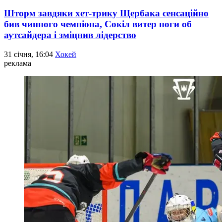
Шторм завдяки хет-трику Щербака сенсаційно
бив чинного чемпіона, Сокіл витер ноги об
аутсайдера і зміцнив лідерство
31 січня, 16:04
Хокей
реклама