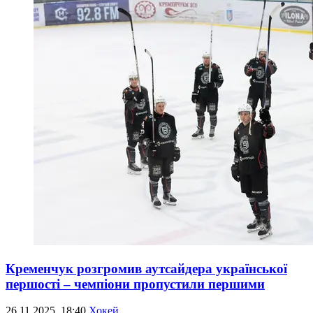
Кременчук розгромив аутсайдера української
першості – чемпіони пропустили першими
26.11.2025, 18:40
Хокей