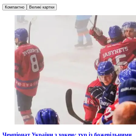
Компактно
Великі картки
Чемпіонат України з хокею: тур із божевільними