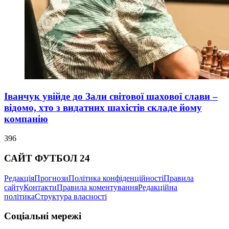
Іванчук увійде до Зали світової шахової слави –
відомо, хто з видатних шахістів складе йому
компанію
396
САЙТ ФУТБОЛ 24
Редакція
Прогнози
Політика конфіденційності
Правила
сайту
Контакти
Правила коментування
Редакційна
політика
Структура власності
Соціальні мережі