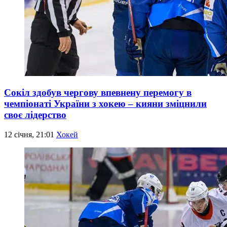
Сокіл здобув чергову впевнену перемогу в
чемпіонаті України з хокею – кияни зміцнили
своє лідерство
12 січня, 21:01
Хокей