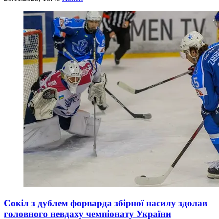
Сокіл з дублем форварда збірної насилу здолав
головного невдаху чемпіонату України