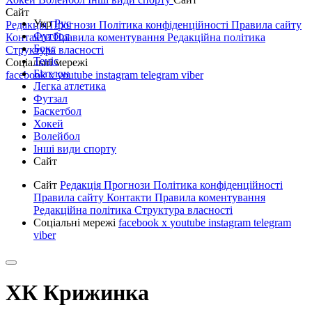
Сайт
Укр
Рус
Редакція
Прогнози
Політика конфіденційності
Правила сайту
Футбол
Контакти
Правила коментування
Редакційна політика
Бокс
Структура власності
Теніс
Соціальні мережі
Біатлон
facebook
x
youtube
instagram
telegram
viber
Легка атлетика
Футзал
Баскетбол
Хокей
Волейбол
Інші види спорту
Сайт
Сайт
Редакція
Прогнози
Політика конфіденційності
Правила сайту
Контакти
Правила коментування
Редакційна політика
Структура власності
Соціальні мережі
facebook
x
youtube
instagram
telegram
viber
ХК Крижинка