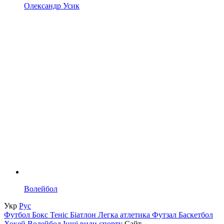
Олександр Усик
Волейбол
Укр
Рус
Футбол
Бокс
Теніс
Біатлон
Легка атлетика
Футзал
Баскетбол
Хокей
Волейбол
Інші види спорту
Сайт