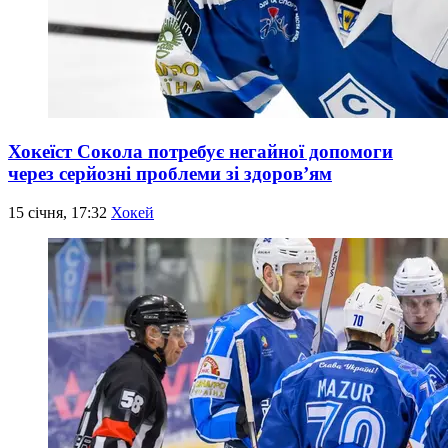
Хокеїст Сокола потребує негайної допомоги
через серйозні проблеми зі здоров’ям
15 січня, 17:32
Хокей