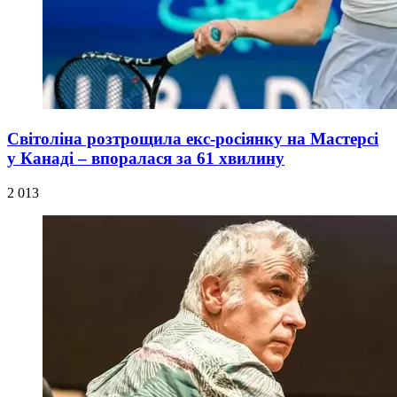
Світоліна розтрощила екс-росіянку на Мастерсі
у Канаді – впоралася за 61 хвилину
2 013