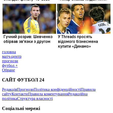
головна
матч-центр
прогнози
футбол +
Обране
САЙТ ФУТБОЛ 24
Редакція
Прогнози
Політика конфіденційності
Правила
сайту
Контакти
Правила коментування
Редакційна
політика
Структура власності
Соціальні мережі