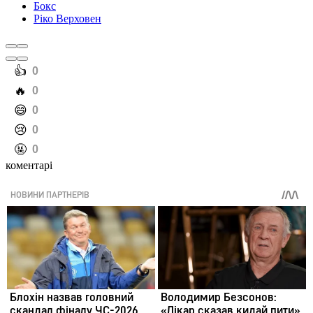
Бокс
Ріко Верховен
️👍
0
️🔥
0
️😄
0
️😢
0
️🤬
0
коментарі