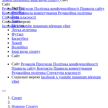
Сайт
Укр
Рус
Редакція
Прогнози
Політика конфіденційності
Правила сайту
Футбол
Контакти
Правила коментування
Редакційна політика
Бокс
Структура власності
Теніс
Соціальні мережі
Біатлон
facebook
x
youtube
instagram
telegram
viber
Легка атлетика
Футзал
Баскетбол
Хокей
Волейбол
Інші види спорту
Сайт
Сайт
Редакція
Прогнози
Політика конфіденційності
Правила сайту
Контакти
Правила коментування
Редакційна політика
Структура власності
Соціальні мережі
facebook
x
youtube
instagram
telegram
viber
Спорт
Новини Спорту