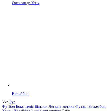
Олександр Усик
Волейбол
Укр
Рус
Футбол
Бокс
Теніс
Біатлон
Легка атлетика
Футзал
Баскетбол
Хокей
Волейбол
Інші види спорту
Сайт