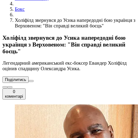
Бокс
Холіфілд звернувся до Усика напередодні бою українця з
Верховеном: "Він справді великий боєць"
Холіфілд звернувся до Усика напередодні бою
українця з Верховеном: "Він справді великий
боєць"
Легендарний американський екс-боксер Евандер Холіфілд
оцінив спадщину Олександра Усика.
Поділитись
0
коментарі