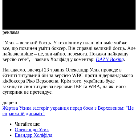
Video
реклама
"Усик – великий боєць. У технічному плані він вміє майже
все, що повинен уміти боксер. Він справді великий боєць. Але
найважливіше – це, звичайно, перемога. Покажи найкращу
версію себе", – заявив Холіфілд у коментарі
DAZN Boxing
.
Нагадаємо, ввечері 23 травня Олександр Усик проведе в
Єгипті титульний бій за версією WBC проти нідерландського
кікбоксера Ріко Верховена. Крім того, українець буде
захищати свої титули за версіями IBF та WBA, на які його
суперник не претендує.
до речі
Жертва Усика застеріг українця перед боєм з Верховеном: "Це
справжній динаміт"
Читайте ще
:
Олександр Усик
Евандер Холіфілд