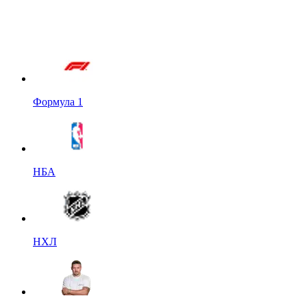
Формула 1
НБА
НХЛ