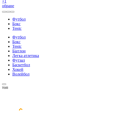
+
1
обране
Футбол
Бокс
Теніс
Футбол
Бокс
Теніс
Біатлон
Легка атлетика
Футзал
Баскетбол
Хокей
Волейбол
топ