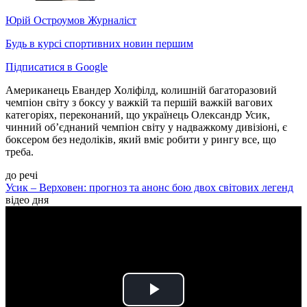
Юрій Остроумов
Журналіст
Будь в курсі спортивних новин першим
Підписатися в Google
Американець Евандер Холіфілд, колишній багаторазовий
чемпіон світу з боксу у важкій та першій важкій вагових
категоріях, переконаний, що українець Олександр Усик,
чинний об’єднаний чемпіон світу у надважкому дивізіоні, є
боксером без недоліків, який вміє робити у рингу все, що
треба.
до речі
Усик – Верховен: прогноз та анонс бою двох світових легенд
відео дня
Play