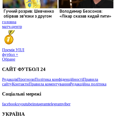
головна
матч-центр
Премія УПЛ
футбол +
Обране
САЙТ ФУТБОЛ 24
Редакція
Прогнози
Політика конфіденційності
Правила
сайту
Контакти
Правила коментування
Редакційна політика
Соціальні мережі
facebook
x
youtube
instagram
telegram
viber
УКРАЇНА