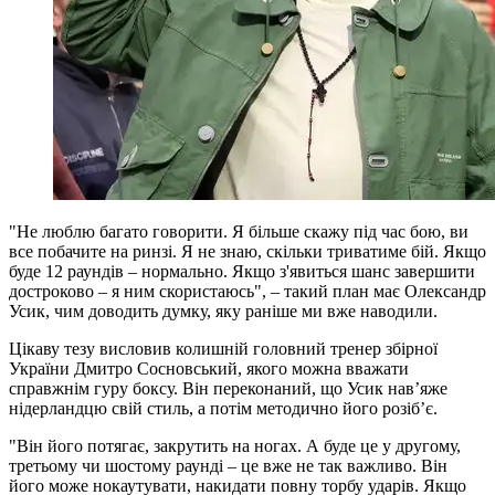
"Не люблю багато говорити. Я більше скажу під час бою, ви
все побачите на ринзі. Я не знаю, скільки триватиме бій. Якщо
буде 12 раундів – нормально. Якщо з'явиться шанс завершити
достроково – я ним скористаюсь", – такий план має Олександр
Усик, чим доводить думку, яку раніше ми вже наводили.
Цікаву тезу висловив колишній головний тренер збірної
України Дмитро Сосновський, якого можна вважати
справжнім гуру боксу. Він переконаний, що Усик нав’яже
нідерландцю свій стиль, а потім методично його розіб’є.
"Він його потягає, закрутить на ногах. А буде це у другому,
третьому чи шостому раунді – це вже не так важливо. Він
його може нокаутувати, накидати повну торбу ударів. Якщо