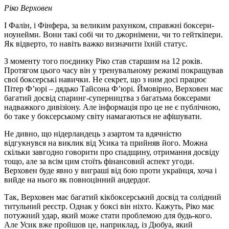
Ріко Верховен
І Фалін, і Фінфера, за великим рахунком, справжні боксери-
ноунейми. Вони такі собі чи то джорнімени, чи то гейткіпери.
Як відверто, то навіть важко визначити їхній статус.
З моменту того поєдинку Ріко став старшим на 12 років.
Протягом цього часу він у тренувальному режимі покращував
свої боксерські навички. Не секрет, що з ним досі працює
Пітер Ф’юрі – дядько Тайсона Ф’юрі. Ймовірно, Верховен має
багатий досвід спаринг-суперництва з багатьма боксерами
надважкого дивізіону. Але інформація про це не є публічною,
бо таке у боксерському світу намагаються не афішувати.
Не дивно, що нідерландець з азартом та вдячністю
відгукнувся на виклик від Усика та прийняв його. Можна
скільки завгодно говорити про спадщину, отримання досвіду
тощо, але за всім цим стоїть фінансовий аспект угоди.
Верховен буде явно у виграші від бою проти українця, хоча і
вийде на нього як повноцінний андердог.
Так, Верховен має багатий кікбоксерський досвід та солідний
титульний реєстр. Однак у боксі він ніхто. Кажуть, Ріко має
потужний удар, який може стати проблемою для будь-кого.
Але Усик вже пройшов це, наприклад, із Дюбуа, який