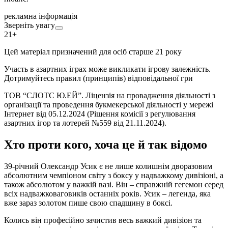
рекламна інформація
Зверніть увагу
21+
Цей матеріал призначений для осіб старше 21 року
Участь в азартних іграх може викликати ігрову залежність.
Дотримуйтесь правил (принципів) відповідальної гри
ТОВ “СЛОТС Ю.ЕЙ”. Ліцензія на провадження діяльності з
організації та проведення букмекерської діяльності у мережі
Інтернет від 05.12.2024 (Рішення комісії з регулювання
азартних ігор та лотерей №559 від 21.11.2024).
Хто проти кого, хоча це й так відомо
39-річний Олександр Усик є не лише колишнім дворазовим
абсолютним чемпіоном світу з боксу у надважкому дивізіоні, а
також абсолютом у важкій вазі. Він – справжній гегемон серед
всіх надважковаговиків останніх років. Усик – легенда, яка
вже зараз золотом пише свою спадщину в боксі.
Колись він професійно зачистив весь важкий дивізіон та