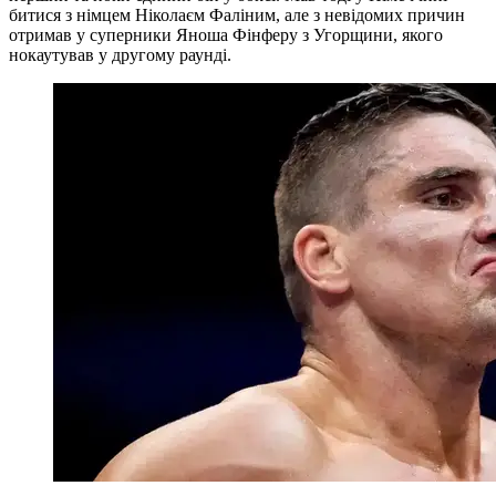
битися з німцем Ніколаєм Фаліним, але з невідомих причин
отримав у суперники Яноша Фінферу з Угорщини, якого
нокаутував у другому раунді.