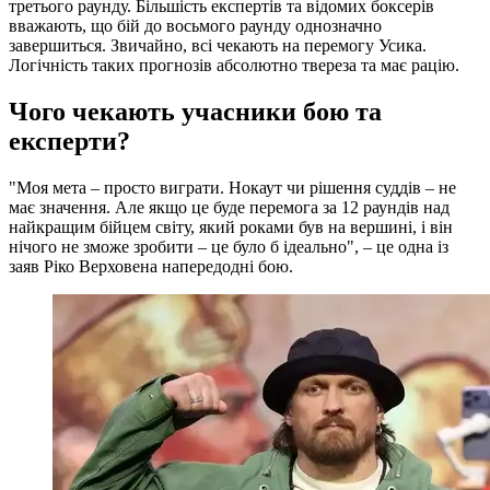
третього раунду. Більшість експертів та відомих боксерів
вважають, що бій до восьмого раунду однозначно
завершиться. Звичайно, всі чекають на перемогу Усика.
Логічність таких прогнозів абсолютно твереза та має рацію.
Чого чекають учасники бою та
експерти?
"Моя мета – просто виграти. Нокаут чи рішення суддів – не
має значення. Але якщо це буде перемога за 12 раундів над
найкращим бійцем світу, який роками був на вершині, і він
нічого не зможе зробити – це було б ідеально", – це одна із
заяв Ріко Верховена напередодні бою.