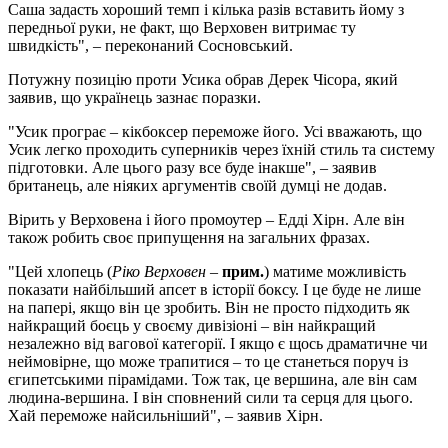
Саша задасть хороший темп і кілька разів вставить йому з
передньої руки, не факт, що Верховен витримає ту
швидкість", – переконаний Сосновський.
Потужну позицію проти Усика обрав Дерек Чісора, який
заявив, що українець зазнає поразки.
"Усик програє – кікбоксер переможе його. Усі вважають, що
Усик легко проходить суперників через їхній стиль та систему
підготовки. Але цього разу все буде інакше", – заявив
британець, але ніяких аргументів своїй думці не додав.
Вірить у Верховена і його промоутер – Едді Хірн. Але він
також робить своє припущення на загальних фразах.
"Цей хлопець (
Ріко Верховен
–
прим.
) матиме можливість
показати найбільший апсет в історії боксу. І це буде не лише
на папері, якщо він це зробить. Він не просто підходить як
найкращий боєць у своєму дивізіоні – він найкращий
незалежно від вагової категорії. І якщо є щось драматичне чи
неймовірне, що може трапитися – то це станеться поруч із
єгипетськими пірамідами. Тож так, це вершина, але він сам
людина-вершина. І він сповнений сили та серця для цього.
Хай переможе найсильніший", – заявив Хірн.