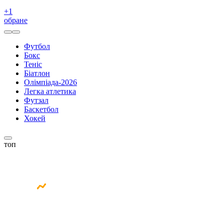
+
1
обране
Футбол
Бокс
Теніс
Біатлон
Олімпіада-2026
Легка атлетика
Футзал
Баскетбол
Хокей
топ