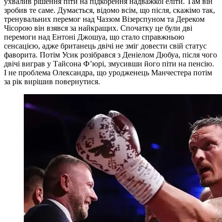
ухвалив рішення піти на підкорення надважкої еліти. Там він
зробив те саме. Думається, відомо всім, що після, скажімо так,
тренувальних перемог над Чаззом Візерспуном та Дереком
Чісорою він взявся за найкращих. Спочатку це були дві
перемоги над Ентоні Джошуа, що стало справжньою
сенсацією, адже британець двічі не зміг довести свій статус
фаворита. Потім Усик розібрався з Деніелом Дюбуа, після чого
двічі виграв у Тайсона Ф’юрі, змусивши його піти на пенсію.
І не проблема Олександра, що уродженець Манчестера потім
за рік вирішив повернутися.