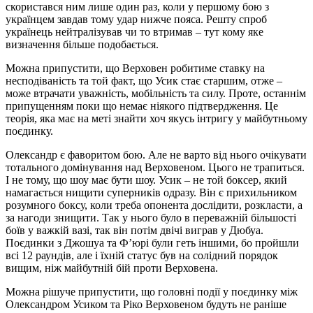
скористався ним лише один раз, коли у першому бою з
українцем завдав тому удар нижче пояса. Решту спроб
українець нейтралізував чи то втримав – тут кому яке
визначення більше подобається.
Можна припустити, що Верховен робитиме ставку на
несподіваність та той факт, що Усик стає старшим, отже –
може втрачати уважність, мобільність та силу. Проте, останнім
припущенням поки що немає ніякого підтвердження. Це
теорія, яка має на меті знайти хоч якусь інтригу у майбутньому
поєдинку.
Олександр є фаворитом бою. Але не варто від нього очікувати
тотального домінування над Верховеном. Цього не трапиться.
І не тому, що шоу має бути шоу. Усик – не той боксер, який
намагається нищити суперників одразу. Він є прихильником
розумного боксу, коли треба опонента дослідити, розкласти, а
за нагоди знищити. Так у нього було в переважній більшості
боїв у важкій вазі, так він потім двічі виграв у Дюбуа.
Поєдинки з Джошуа та Ф’юрі були геть іншими, бо пройшли
всі 12 раундів, але і їхній статус був на солідний порядок
вищим, ніж майбутній бій проти Верховена.
Можна рішуче припустити, що головні події у поєдинку між
Олександром Усиком та Ріко Верховеном будуть не раніше