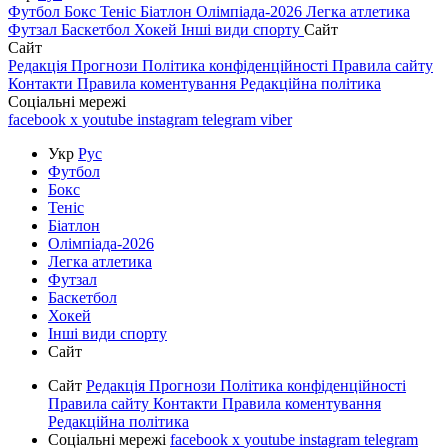
Футбол
Бокс
Теніс
Біатлон
Олімпіада-2026
Легка атлетика
Футзал
Баскетбол
Хокей
Інші види спорту
Сайт
Сайт
Редакція
Прогнози
Політика конфіденційності
Правила сайту
Контакти
Правила коментування
Редакційна політика
Соціальні мережі
facebook
x
youtube
instagram
telegram
viber
Укр
Рус
Футбол
Бокс
Теніс
Біатлон
Олімпіада-2026
Легка атлетика
Футзал
Баскетбол
Хокей
Інші види спорту
Сайт
Сайт
Редакція
Прогнози
Політика конфіденційності
Правила сайту
Контакти
Правила коментування
Редакційна політика
Соціальні мережі
facebook
x
youtube
instagram
telegram