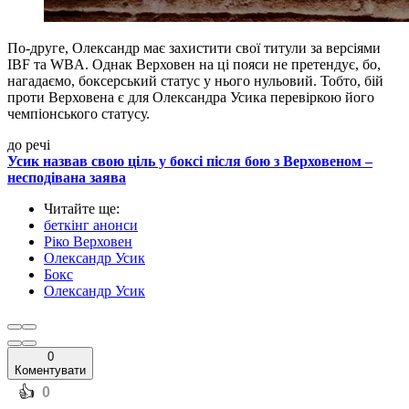
По-друге, Олександр має захистити свої титули за версіями
IBF та WBA. Однак Верховен на ці пояси не претендує, бо,
нагадаємо, боксерський статус у нього нульовий. Тобто, бій
проти Верховена є для Олександра Усика перевіркою його
чемпіонського статусу.
до речі
Усик назвав свою ціль у боксі після бою з Верховеном –
несподівана заява
Читайте ще
:
беткінг анонси
Ріко Верховен
Олександр Усик
Бокс
Олександр Усик
0
Коментувати
️👍
0