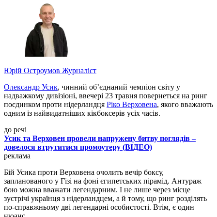
Юрій Остроумов
Журналіст
Олександр Усик
, чинний об’єднаний чемпіон світу у
надважкому дивізіоні, ввечері 23 травня повернеться на ринг
поєдинком проти нідерландця
Ріко Верховена
, якого вважають
одним із найвидатніших кікбоксерів усіх часів.
до речі
Усик та Верховен провели напружену битву поглядів –
довелося втрутитися промоутеру (ВІДЕО)
реклама
Бій Усика проти Верховена очолить вечір боксу,
запланованого у Гізі на фоні єгипетських пірамід. Антураж
бою можна вважати легендарним. І не лише через місце
зустрічі українця з нідерландцем, а й тому, що ринг розділять
по-справжньому дві легендарні особистості. Втім, є один
нюанс.