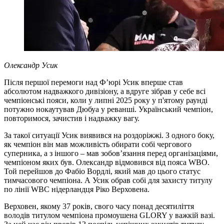
Олександр Усик
Після першої перемоги над Ф’юрі Усик вперше став
абсолютом надважкого дивізіону, а вдруге зібрав у себе всі
чемпіонські пояси, коли у липні 2025 року у п'ятому раунді
потужно нокаутував Дюбуа у реванші. Український чемпіон,
повторимося, зачистив і надважку вагу.
За такої ситуації Усик виявився на роздоріжжі. З одного боку,
як чемпіон він мав можливість обирати собі чергового
суперника, а з іншого – мав зобов’язання перед організаціями,
чемпіоном яких був. Олександр відмовився від пояса WBO.
Той перейшов до Фабіо Вордлі, який мав до цього статус
тимчасового чемпіона. А Усик обрав собі для захисту титулу
по лінії WBC нідерландця Ріко Верховена.
Верховен, якому 37 років, свого часу понад десятиліття
володів титулом чемпіона промоушена GLORY у важкій вазі.