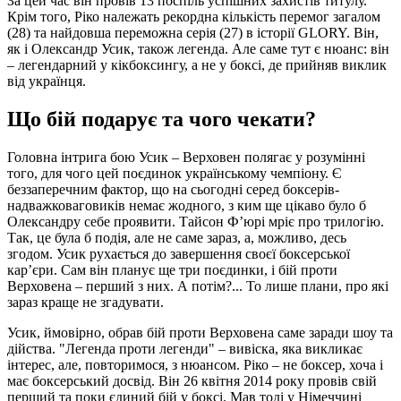
За цей час він провів 13 поспіль успішних захистів титулу.
Крім того, Ріко належать рекордна кількість перемог загалом
(28) та найдовша переможна серія (27) в історії GLORY. Він,
як і Олександр Усик, також легенда. Але саме тут є нюанс: він
– легендарний у кікбоксингу, а не у боксі, де прийняв виклик
від українця.
Що бій подарує та чого чекати?
Головна інтрига бою Усик – Верховен полягає у розумінні
того, для чого цей поєдинок українському чемпіону. Є
беззаперечним фактор, що на сьогодні серед боксерів-
надважковаговиків немає жодного, з ким ще цікаво було б
Олександру себе проявити. Тайсон Ф’юрі мріє про трилогію.
Так, це була б подія, але не саме зараз, а, можливо, десь
згодом. Усик рухається до завершення своєї боксерської
кар’єри. Сам він планує ще три поєдинки, і бій проти
Верховена – перший з них. А потім?... То лише плани, про які
зараз краще не згадувати.
Усик, ймовірно, обрав бій проти Верховена саме заради шоу та
дійства. "Легенда проти легенди" – вивіска, яка викликає
інтерес, але, повторимося, з нюансом. Ріко – не боксер, хоча і
має боксерський досвід. Він 26 квітня 2014 року провів свій
перший та поки єдиний бій у боксі. Мав тоді у Німеччині