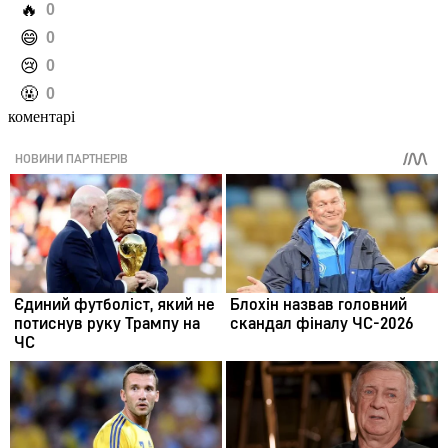
️🔥
0
️😄
0
️😢
0
️🤬
0
коментарі