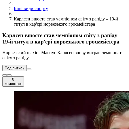
Інші види спорту
Карлсен вшосте став чемпіоном світу з рапіду – 19-й
титул в кар'єрі норвезького гросмейстера
Карлсен вшосте став чемпіоном світу з рапіду –
19-й титул в кар'єрі норвезького гросмейстера
Норвезький шахіст Магнус Карлсен знову виграв чемпіонат
світу з рапіду.
Поділитись
0
коментарі