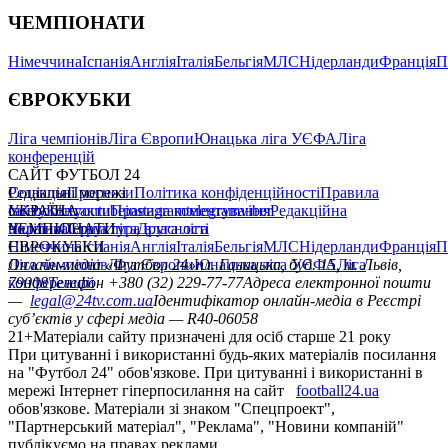
ЧЕМПІОНАТИ
Німеччина
Іспанія
Англія
Італія
Бельгія
МЛС
Нідерланди
Франція
П
ЄВРОКУБКИ
Ліга чемпіонів
Ліга Європи
Юнацька ліга УЄФА
Ліга
конференцій
САЙТ ФУТБОЛ 24
Редакція
Соціальні мережі
Прогнози
Політика конфіденційності
Правила
сайту
facebook
УКРАЇНА
Контакти
x
youtube
Правила коментування
instagram
telegram
viber
Редакційна
політика
Україна
ЧЕМПІОНАТИ
Перша ліга
Структура власності
Друга ліга
Німеччина
ЄВРОКУБКИ
Іспанія
Англія
Італія
Бельгія
МЛС
Нідерланди
Франція
П
Ліга чемпіонів
Онлайн-медіа «Футбол 24»
Ліга Європи
Юнацька ліга УЄФА
пл. Галицька, буд. 15, м. Львів,
Ліга
конференцій
79008
Телефон +380 (32) 229-77-77
Адреса електронної пошти
—
legal@24tv.com.ua
Ідентифікатор онлайн-медіа в Реєстрі
суб’єктів у сфері медіа — R40-06058
21+
Матеріали сайту призначені для осіб старше 21 року
При цитуванні і використанні будь-яких матеріалів посилання
на "Футбол 24" обов'язкове. При цитуванні і використанні в
мережі Інтернет гіперпосилання на сайт
football24.ua
обов'язкове. Матеріали зі знаком "Спецпроект",
"Партнерський матеріал", "Реклама", "Новини компаній"
публікуємо на правах реклами.