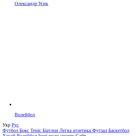
Олександр Усик
Волейбол
Укр
Рус
Футбол
Бокс
Теніс
Біатлон
Легка атлетика
Футзал
Баскетбол
Хокей
Волейбол
Інші види спорту
Сайт