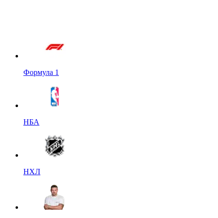
Формула 1
НБА
НХЛ