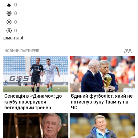
️🔥
0
️😄
0
️😢
0
️🤬
0
коментарі