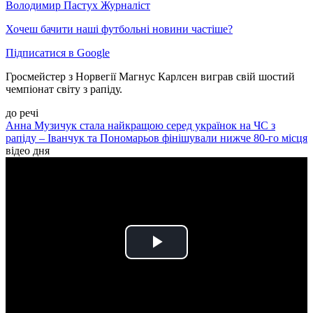
Володимир Пастух
Журналіст
Хочеш бачити наші футбольні новини частіше?
Підписатися в Google
Гросмейстер з Норвегії Магнус Карлсен виграв свій шостий
чемпіонат світу з рапіду.
до речі
Анна Музичук стала найкращою серед українок на ЧС з
рапіду – Іванчук та Пономарьов фінішували нижче 80-го місця
відео дня
Play
Video