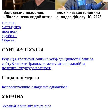
головна
матч-центр
прогнози
футбол +
Обране
САЙТ ФУТБОЛ 24
Редакція
Прогнози
Політика конфіденційності
Правила
сайту
Контакти
Правила коментування
Редакційна
політика
Структура власності
Соціальні мережі
facebook
x
youtube
instagram
telegram
viber
УКРАЇНА
Україна
Перша ліга
Друга ліга