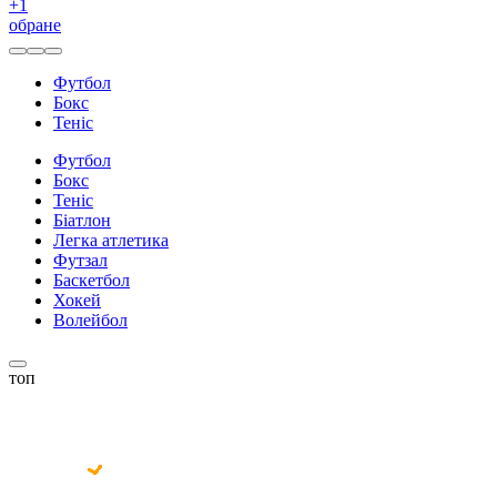
+
1
обране
Футбол
Бокс
Теніс
Футбол
Бокс
Теніс
Біатлон
Легка атлетика
Футзал
Баскетбол
Хокей
Волейбол
топ