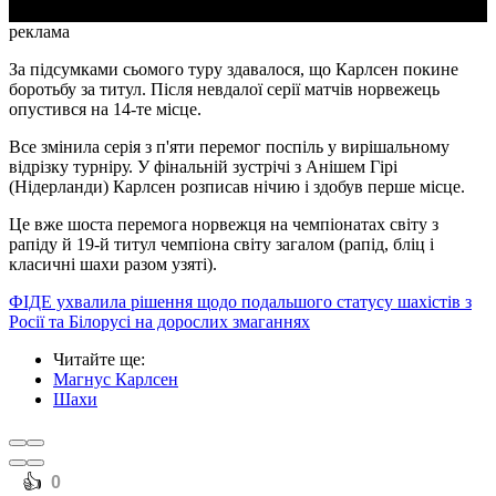
реклама
За підсумками сьомого туру здавалося, що Карлсен покине
боротьбу за титул. Після невдалої серії матчів норвежець
опустився на 14-те місце.
Все змінила серія з п'яти перемог поспіль у вирішальному
відрізку турніру. У фінальній зустрічі з Анішем Гірі
(Нідерланди) Карлсен розписав нічию і здобув перше місце.
Це вже шоста перемога норвежця на чемпіонатах світу з
рапіду й 19-й титул чемпіона світу загалом (рапід, бліц і
класичні шахи разом узяті).
ФІДЕ ухвалила рішення щодо подальшого статусу шахістів з
Росії та Білорусі на дорослих змаганнях
Читайте ще
:
Магнус Карлсен
Шахи
️👍
0