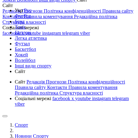
Сайт
Укр
Рус
Редакція
Прогнози
Політика конфіденційності
Правила сайту
Футбол
Контакти
Правила коментування
Редакційна політика
Бокс
Структура власності
Теніс
Соціальні мережі
Біатлон
facebook
x
youtube
instagram
telegram
viber
Легка атлетика
Футзал
Баскетбол
Хокей
Волейбол
Інші види спорту
Сайт
Сайт
Редакція
Прогнози
Політика конфіденційності
Правила сайту
Контакти
Правила коментування
Редакційна політика
Структура власності
Соціальні мережі
facebook
x
youtube
instagram
telegram
viber
Спорт
Новини Спорту