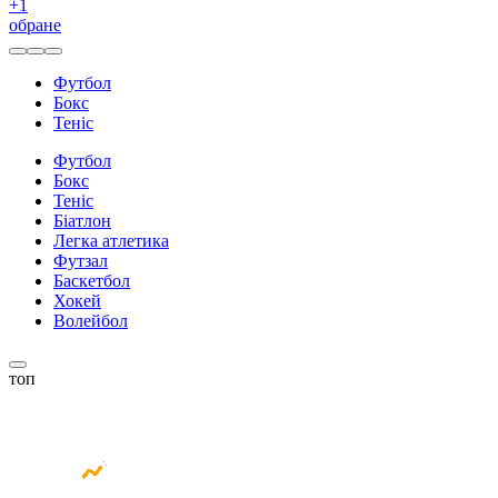
+
1
обране
Футбол
Бокс
Теніс
Футбол
Бокс
Теніс
Біатлон
Легка атлетика
Футзал
Баскетбол
Хокей
Волейбол
топ