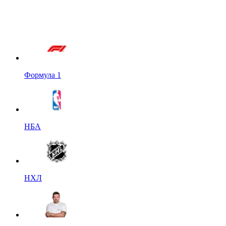
Формула 1
НБА
НХЛ