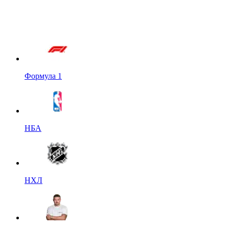
Формула 1
НБА
НХЛ