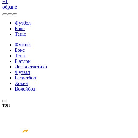
+
1
обране
Футбол
Бокс
Теніс
Футбол
Бокс
Теніс
Біатлон
Легка атлетика
Футзал
Баскетбол
Хокей
Волейбол
топ