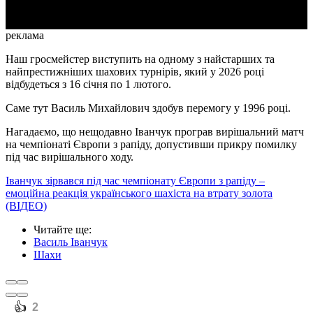
реклама
Наш гросмейстер виступить на одному з найстарших та
найпрестижніших шахових турнірів, який у 2026 році
відбудеться з 16 січня по 1 лютого.
Саме тут Василь Михайлович здобув перемогу у 1996 році.
Нагадаємо, що нещодавно Іванчук програв вирішальний матч
на чемпіонаті Європи з рапіду, допустивши прикру помилку
під час вирішального ходу.
Іванчук зірвався під час чемпіонату Європи з рапіду –
емоційна реакція українського шахіста на втрату золота
(ВІДЕО)
Читайте ще
:
Василь Іванчук
Шахи
️👍
2