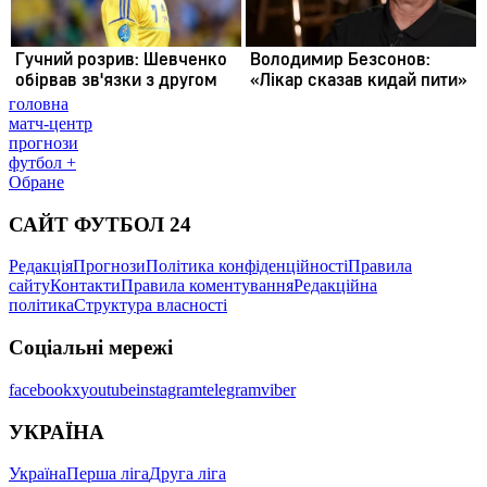
головна
матч-центр
прогнози
футбол +
Обране
САЙТ ФУТБОЛ 24
Редакція
Прогнози
Політика конфіденційності
Правила
сайту
Контакти
Правила коментування
Редакційна
політика
Структура власності
Соціальні мережі
facebook
x
youtube
instagram
telegram
viber
УКРАЇНА
Україна
Перша ліга
Друга ліга