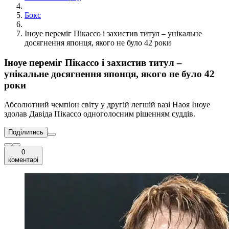
Бокс
Іноуе переміг Пікассо і захистив титул – унікальне
досягнення японця, якого не було 42 роки
Іноуе переміг Пікассо і захистив титул –
унікальне досягнення японця, якого не було 42
роки
Абсолютний чемпіон світу у другій легшій вазі Наоя Іноуе
здолав Давіда Пікассо одноголосним рішенням суддів.
Поділитись
0
коментарі