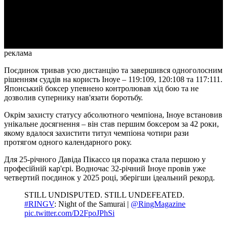
Video
реклама
Поєдинок тривав усю дистанцію та завершився одноголосним
рішенням суддів на користь Іноуе – 119:109, 120:108 та 117:111.
Японський боксер упевнено контролював хід бою та не
дозволив супернику нав'язати боротьбу.
Окрім захисту статусу абсолютного чемпіона, Іноуе встановив
унікальне досягнення – він став першим боксером за 42 роки,
якому вдалося захистити титул чемпіона чотири рази
протягом одного календарного року.
Для 25-річного Давіда Пікассо ця поразка стала першою у
професійній кар'єрі. Водночас 32-річний Іноуе провів уже
четвертий поєдинок у 2025 році, зберігши ідеальний рекорд.
STILL UNDISPUTED. STILL UNDEFEATED.
#RINGV
: Night of the Samurai |
@RingMagazine
️
pic.twitter.com/D2FpoJPhSi