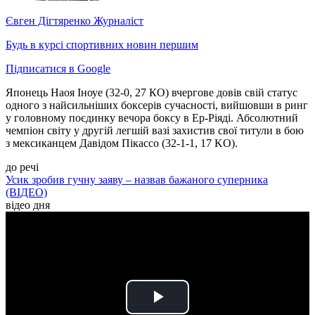
Євген Дігтяренко
Журналіст
Будь в курсі спортивних новин першим
Підписатися в Google
Японець Наоя Іноуе (32-0, 27 КО) вчергове довів свій статус
одного з найсильніших боксерів сучасності, вийшовши в ринг
у головному поєдинку вечора боксу в Ер-Ріяді. Абсолютний
чемпіон світу у другій легшій вазі захистив свої титули в бою
з мексиканцем Давідом Пікассо (32-1-1, 17 KO).
до речі
Усик зробив гучну заяву – назвав бажаного суперника
(ВІДЕО)
відео дня
Play