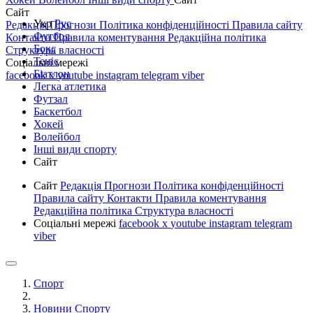
Сайт
Укр
Рус
Редакція
Прогнози
Політика конфіденційності
Правила сайту
Футбол
Контакти
Правила коментування
Редакційна політика
Бокс
Структура власності
Теніс
Соціальні мережі
Біатлон
facebook
x
youtube
instagram
telegram
viber
Легка атлетика
Футзал
Баскетбол
Хокей
Волейбол
Інші види спорту
Сайт
Сайт
Редакція
Прогнози
Політика конфіденційності
Правила сайту
Контакти
Правила коментування
Редакційна політика
Структура власності
Соціальні мережі
facebook
x
youtube
instagram
telegram
viber
Спорт
Новини Спорту