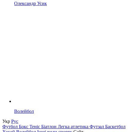
Олександр Усик
Волейбол
Укр
Рус
Футбол
Бокс
Теніс
Біатлон
Легка атлетика
Футзал
Баскетбол
Хокей
Волейбол
Інші види спорту
Сайт