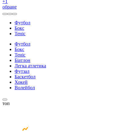
+
1
обране
Футбол
Бокс
Теніс
Футбол
Бокс
Теніс
Біатлон
Легка атлетика
Футзал
Баскетбол
Хокей
Волейбол
топ