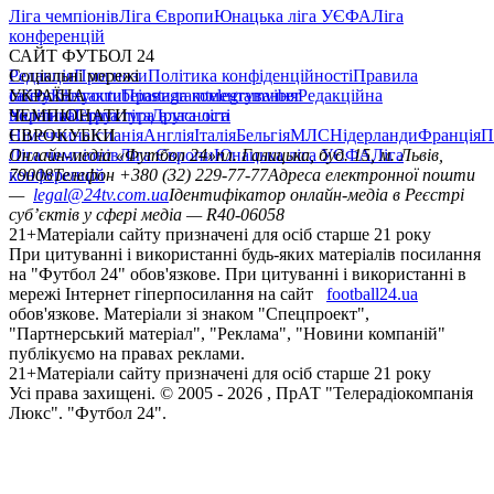
Ліга чемпіонів
Ліга Європи
Юнацька ліга УЄФА
Ліга
конференцій
САЙТ ФУТБОЛ 24
Редакція
Соціальні мережі
Прогнози
Політика конфіденційності
Правила
сайту
facebook
УКРАЇНА
Контакти
x
youtube
Правила коментування
instagram
telegram
viber
Редакційна
політика
Україна
ЧЕМПІОНАТИ
Перша ліга
Структура власності
Друга ліга
Німеччина
ЄВРОКУБКИ
Іспанія
Англія
Італія
Бельгія
МЛС
Нідерланди
Франція
П
Ліга чемпіонів
Онлайн-медіа «Футбол 24»
Ліга Європи
Юнацька ліга УЄФА
пл. Галицька, буд. 15, м. Львів,
Ліга
конференцій
79008
Телефон +380 (32) 229-77-77
Адреса електронної пошти
—
legal@24tv.com.ua
Ідентифікатор онлайн-медіа в Реєстрі
суб’єктів у сфері медіа — R40-06058
21+
Матеріали сайту призначені для осіб старше 21 року
При цитуванні і використанні будь-яких матеріалів посилання
на "Футбол 24" обов'язкове. При цитуванні і використанні в
мережі Інтернет гіперпосилання на сайт
football24.ua
обов'язкове. Матеріали зі знаком "Спецпроект",
"Партнерський матеріал", "Реклама", "Новини компаній"
публікуємо на правах реклами.
21+
Матеріали сайту призначені для осіб старше 21 року
Усi права захищенi. © 2005 -
2026
, ПрАТ "Телерадіокомпанія
Люкс". "Футбол 24".