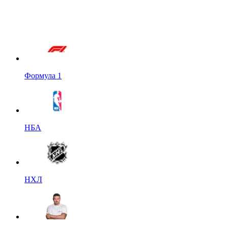
Формула 1
НБА
НХЛ