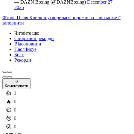
— DAZN Boxing (@DAZNBoxing)
December 27,
2025
Ф'юрі: Після Кличків утворилася порожнеча – він може її
заповнити
Читайте ще
:
Спортивні рекорди
Відеоновини
Наоя Іноуе
Бокс
Рекорди
0
Коментувати
️👍
1
️🔥
0
️😄
0
️😢
0
️🤬
0
коментарі