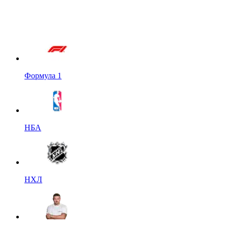
Формула 1
НБА
НХЛ