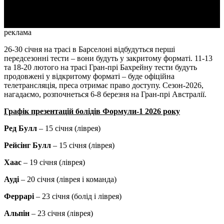
Video
реклама
26-30 січня на трасі в Барселоні відбудуться перші
передсезонні тести – вони будуть у закритому форматі. 11-13
та 18-20 лютого на трасі Гран-прі Бахрейну тести будуть
продовжені у відкритому форматі – буде офіційна
телетрансляція, преса отримає право доступу. Сезон-2026,
нагадаємо, розпочнеться 6-8 березня на Гран-прі Австралії.
Графік презентацій болідів Формули-1 2026 року
Ред Булл
– 15 січня (ліврея)
Рейсінг Булл
– 15 січня (ліврея)
Хаас
– 19 січня (ліврея)
Ауді
– 20 січня (ліврея і команда)
Феррарі
– 23 січня (болід і ліврея)
Альпін
– 23 січня (ліврея)