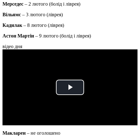
Мерседес
– 2 лютого (болід і ліврея)
Вільямс
– 3 лютого (ліврея)
Кадилак
– 8 лютого (ліврея)
Астон Мартін
– 9 лютого (болід і ліврея)
відео дня
Play
Video
Макларен
– не оголошено