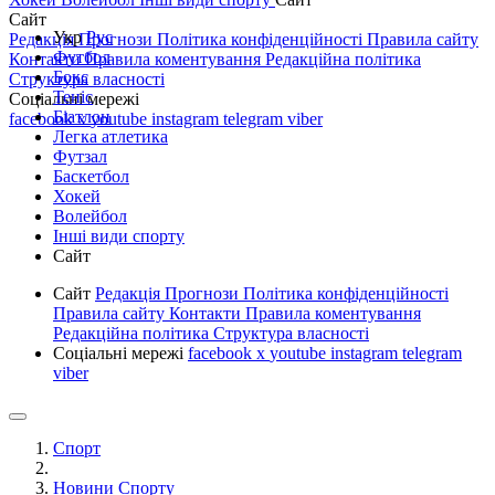
Сайт
Укр
Рус
Редакція
Прогнози
Політика конфіденційності
Правила сайту
Футбол
Контакти
Правила коментування
Редакційна політика
Бокс
Структура власності
Теніс
Соціальні мережі
Біатлон
facebook
x
youtube
instagram
telegram
viber
Легка атлетика
Футзал
Баскетбол
Хокей
Волейбол
Інші види спорту
Сайт
Сайт
Редакція
Прогнози
Політика конфіденційності
Правила сайту
Контакти
Правила коментування
Редакційна політика
Структура власності
Соціальні мережі
facebook
x
youtube
instagram
telegram
viber
Спорт
Новини Спорту