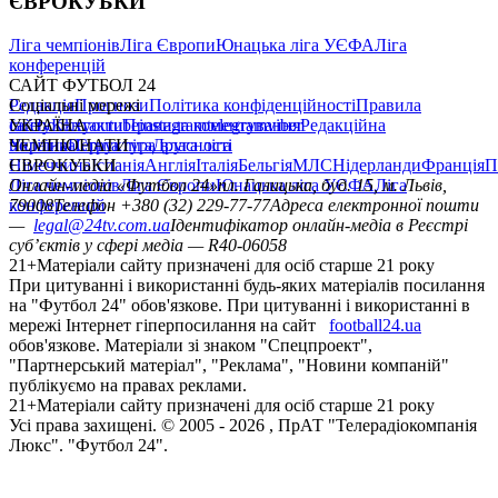
ЄВРОКУБКИ
Ліга чемпіонів
Ліга Європи
Юнацька ліга УЄФА
Ліга
конференцій
САЙТ ФУТБОЛ 24
Редакція
Соціальні мережі
Прогнози
Політика конфіденційності
Правила
сайту
facebook
УКРАЇНА
Контакти
x
youtube
Правила коментування
instagram
telegram
viber
Редакційна
політика
Україна
ЧЕМПІОНАТИ
Перша ліга
Структура власності
Друга ліга
Німеччина
ЄВРОКУБКИ
Іспанія
Англія
Італія
Бельгія
МЛС
Нідерланди
Франція
П
Ліга чемпіонів
Онлайн-медіа «Футбол 24»
Ліга Європи
Юнацька ліга УЄФА
пл. Галицька, буд. 15, м. Львів,
Ліга
конференцій
79008
Телефон +380 (32) 229-77-77
Адреса електронної пошти
—
legal@24tv.com.ua
Ідентифікатор онлайн-медіа в Реєстрі
суб’єктів у сфері медіа — R40-06058
21+
Матеріали сайту призначені для осіб старше 21 року
При цитуванні і використанні будь-яких матеріалів посилання
на "Футбол 24" обов'язкове. При цитуванні і використанні в
мережі Інтернет гіперпосилання на сайт
football24.ua
обов'язкове. Матеріали зі знаком "Спецпроект",
"Партнерський матеріал", "Реклама", "Новини компаній"
публікуємо на правах реклами.
21+
Матеріали сайту призначені для осіб старше 21 року
Усi права захищенi. © 2005 -
2026
, ПрАТ "Телерадіокомпанія
Люкс". "Футбол 24".