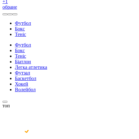
+
1
обране
Футбол
Бокс
Теніс
Футбол
Бокс
Теніс
Біатлон
Легка атлетика
Футзал
Баскетбол
Хокей
Волейбол
топ