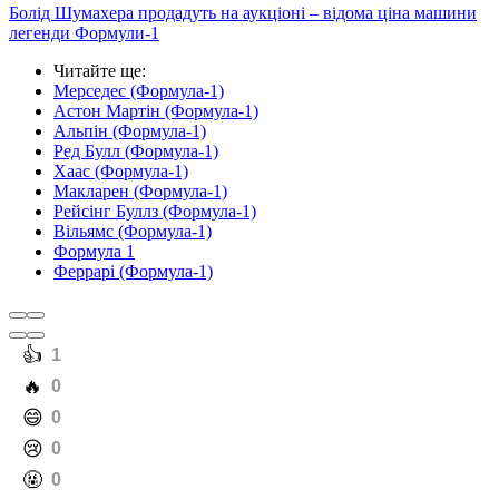
Болід Шумахера продадуть на аукціоні – відома ціна машини
легенди Формули-1
Читайте ще
:
Мерседес (Формула-1)
Астон Мартін (Формула-1)
Альпін (Формула-1)
Ред Булл (Формула-1)
Хаас (Формула-1)
Макларен (Формула-1)
Рейсінг Буллз (Формула-1)
Вільямс (Формула-1)
Формула 1
Феррарі (Формула-1)
️👍
1
️🔥
0
️😄
0
️😢
0
️🤬
0