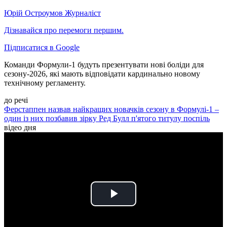
Юрій Остроумов
Журналіст
Дізнавайся про перемоги першим.
Підписатися в Google
Команди Формули-1 будуть презентувати нові боліди для
сезону-2026, які мають відповідати кардинально новому
технічному регламенту.
до речі
Ферстаппен назвав найкращих новачків сезону в Формулі-1 –
один із них позбавив зірку Ред Булл п'ятого титулу поспіль
відео дня
Play