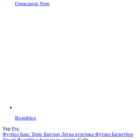
Олександр Усик
Волейбол
Укр
Рус
Футбол
Бокс
Теніс
Біатлон
Легка атлетика
Футзал
Баскетбол
Хокей
Волейбол
Інші види спорту
Сайт