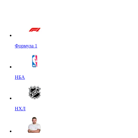
Формула 1
НБА
НХЛ