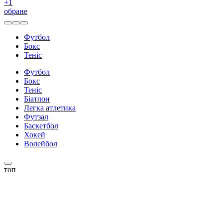
+
1
обране
Футбол
Бокс
Теніс
Футбол
Бокс
Теніс
Біатлон
Легка атлетика
Футзал
Баскетбол
Хокей
Волейбол
топ