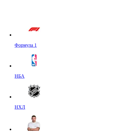
Формула 1
НБА
НХЛ