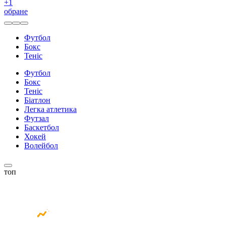
+
1
обране
Футбол
Бокс
Теніс
Футбол
Бокс
Теніс
Біатлон
Легка атлетика
Футзал
Баскетбол
Хокей
Волейбол
топ