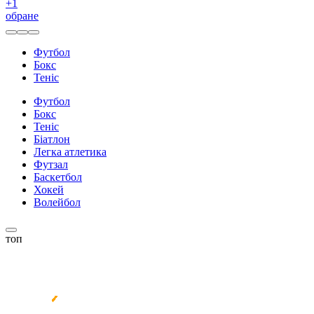
+
1
обране
Футбол
Бокс
Теніс
Футбол
Бокс
Теніс
Біатлон
Легка атлетика
Футзал
Баскетбол
Хокей
Волейбол
топ