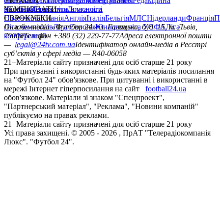
сайту
facebook
УКРАЇНА
Контакти
x
youtube
Правила коментування
instagram
telegram
viber
Редакційна
політика
Україна
ЧЕМПІОНАТИ
Перша ліга
Структура власності
Друга ліга
Німеччина
ЄВРОКУБКИ
Іспанія
Англія
Італія
Бельгія
МЛС
Нідерланди
Франція
П
Ліга чемпіонів
Онлайн-медіа «Футбол 24»
Ліга Європи
Юнацька ліга УЄФА
пл. Галицька, буд. 15, м. Львів,
Ліга
конференцій
79008
Телефон +380 (32) 229-77-77
Адреса електронної пошти
—
legal@24tv.com.ua
Ідентифікатор онлайн-медіа в Реєстрі
суб’єктів у сфері медіа — R40-06058
21+
Матеріали сайту призначені для осіб старше 21 року
При цитуванні і використанні будь-яких матеріалів посилання
на "Футбол 24" обов'язкове. При цитуванні і використанні в
мережі Інтернет гіперпосилання на сайт
football24.ua
обов'язкове. Матеріали зі знаком "Спецпроект",
"Партнерський матеріал", "Реклама", "Новини компаній"
публікуємо на правах реклами.
21+
Матеріали сайту призначені для осіб старше 21 року
Усi права захищенi. © 2005 -
2026
, ПрАТ "Телерадіокомпанія
Люкс". "Футбол 24".