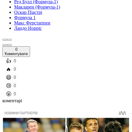
Ред Булл (Формула-1)
Макларен (Формула-1)
Оскар Піастрі
Формула 1
Макс Ферстаппен
Ландо Норріс
0
Коментувати
️👍
0
️🔥
0
️😄
0
️😢
0
️🤬
0
коментарі