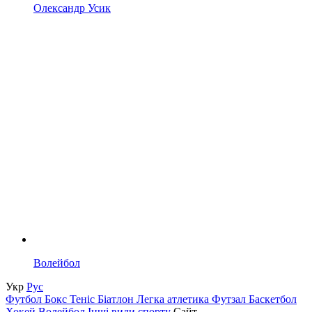
Олександр Усик
Волейбол
Укр
Рус
Футбол
Бокс
Теніс
Біатлон
Легка атлетика
Футзал
Баскетбол
Хокей
Волейбол
Інші види спорту
Сайт