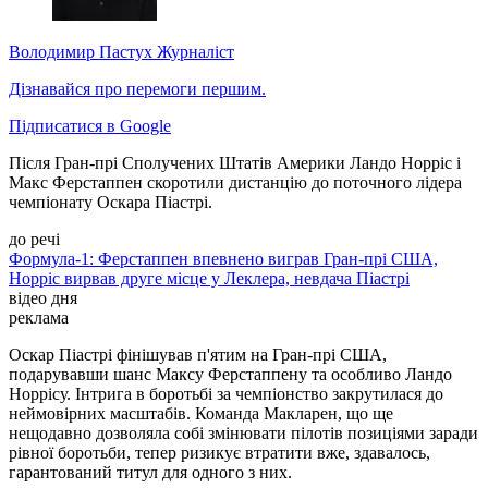
Володимир Пастух
Журналіст
Дізнавайся про перемоги першим.
Підписатися в Google
Після Гран-прі Сполучених Штатів Америки Ландо Норріс і
Макс Ферстаппен скоротили дистанцію до поточного лідера
чемпіонату Оскара Піастрі.
до речі
Формула-1: Ферстаппен впевнено виграв Гран-прі США,
Норріс вирвав друге місце у Леклера, невдача Піастрі
відео дня
реклама
Оскар Піастрі фінішував п'ятим на Гран-прі США,
подарувавши шанс Максу Ферстаппену та особливо Ландо
Норрісу. Інтрига в боротьбі за чемпіонство закрутилася до
неймовірних масштабів. Команда Макларен, що ще
нещодавно дозволяла собі змінювати пілотів позиціями заради
рівної боротьби, тепер ризикує втратити вже, здавалось,
гарантований титул для одного з них.