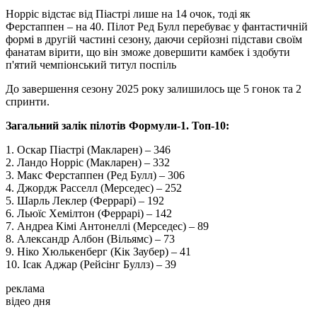
Норріс відстає від Піастрі лише на 14 очок, тоді як
Ферстаппен – на 40. Пілот Ред Булл перебуває у фантастичній
формі в другій частині сезону, даючи серйозні підстави своїм
фанатам вірити, що він зможе довершити камбек і здобути
п'ятий чемпіонський титул поспіль
До завершення сезону 2025 року залишилось ще 5 гонок та 2
спринти.
Загальний залік пілотів Формули-1. Топ-10:
1. Оскар Піастрі (Макларен) – 346
2. Ландо Норріс (Макларен) – 332
3. Макс Ферстаппен (Ред Булл) – 306
4. Джордж Расселл (Мерседес) – 252
5. Шарль Леклер (Феррарі) – 192
6. Льюїс Хемілтон (Феррарі) – 142
7. Андреа Кімі Антонеллі (Мерседес) – 89
8. Александр Албон (Вільямс) – 73
9. Ніко Хюлькенберг (Кік Заубер) – 41
10. Ісак Аджар (Рейсінг Буллз) – 39
реклама
відео дня