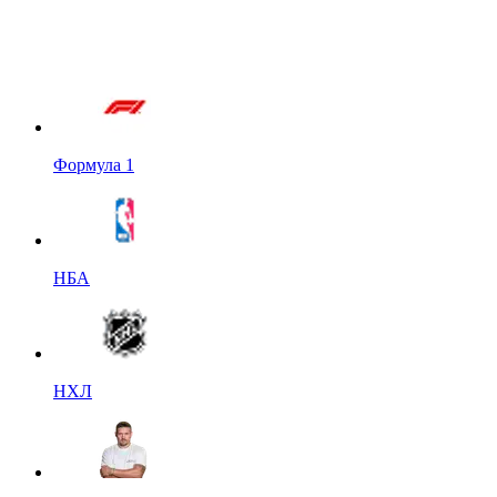
Формула 1
НБА
НХЛ