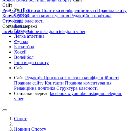
Сайт
Укр
Рус
Редакція
Прогнози
Політика конфіденційності
Правила сайту
Футбол
Контакти
Правила коментування
Редакційна політика
Бокс
Структура власності
Теніс
Соціальні мережі
Біатлон
facebook
x
youtube
instagram
telegram
viber
Легка атлетика
Футзал
Баскетбол
Хокей
Волейбол
Інші види спорту
Сайт
Сайт
Редакція
Прогнози
Політика конфіденційності
Правила сайту
Контакти
Правила коментування
Редакційна політика
Структура власності
Соціальні мережі
facebook
x
youtube
instagram
telegram
viber
Спорт
Новини Спорту