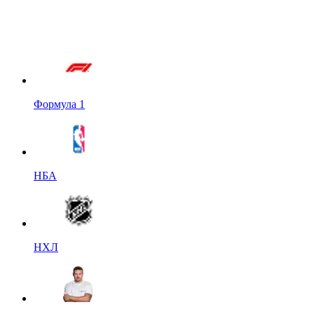
Формула 1
НБА
НХЛ