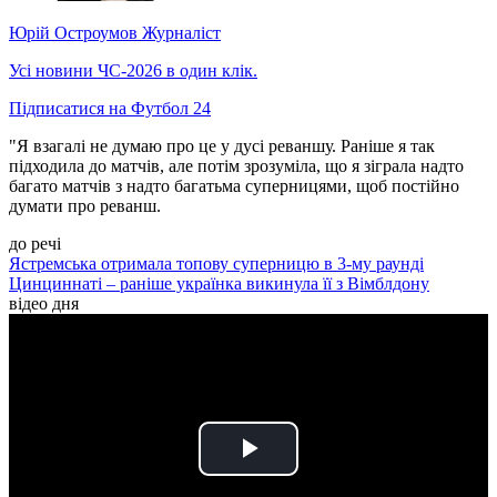
Юрій Остроумов
Журналіст
Усі новини ЧС-2026 в один клік.
Підписатися на Футбол 24
"Я взагалі не думаю про це у дусі реваншу. Раніше я так
підходила до матчів, але потім зрозуміла, що я зіграла надто
багато матчів з надто багатьма суперницями, щоб постійно
думати про реванш.
до речі
Ястремська отримала топову суперницю в 3-му раунді
Цинциннаті – раніше українка викинула її з Вімблдону
відео дня
Play