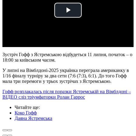
Play
Video
Зустріч Гофф з Ястремською відбудеться 11 липня, початок – о
18:00 за київським часом.
У липні на Вімблдоні-2025 українка переграла американку в
1/16 фіналу турніру за два сети (7:6 (7:3), 6:1). До того Гофф
мала три перемоги у трьох зустрічах з Ястремською.
Гофф розплакалась після поразки Ястремській на Вімблдоні –
ВІДЕО сліз тріумфаторки Ролан Гаррос
Читайте ще
:
Коко Гофф
Даяна Ястремська