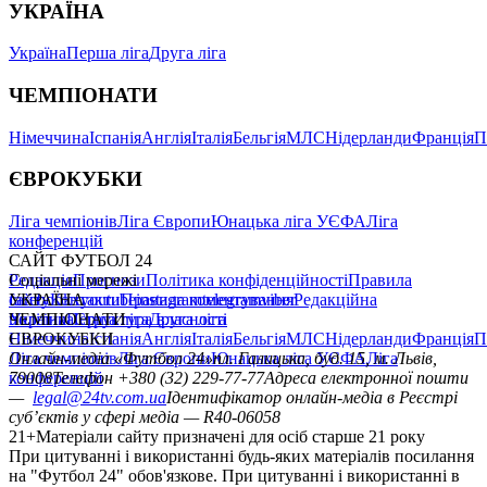
УКРАЇНА
Україна
Перша ліга
Друга ліга
ЧЕМПІОНАТИ
Німеччина
Іспанія
Англія
Італія
Бельгія
МЛС
Нідерланди
Франція
П
ЄВРОКУБКИ
Ліга чемпіонів
Ліга Європи
Юнацька ліга УЄФА
Ліга
конференцій
САЙТ ФУТБОЛ 24
Редакція
Соціальні мережі
Прогнози
Політика конфіденційності
Правила
сайту
facebook
УКРАЇНА
Контакти
x
youtube
Правила коментування
instagram
telegram
viber
Редакційна
політика
Україна
ЧЕМПІОНАТИ
Перша ліга
Структура власності
Друга ліга
Німеччина
ЄВРОКУБКИ
Іспанія
Англія
Італія
Бельгія
МЛС
Нідерланди
Франція
П
Ліга чемпіонів
Онлайн-медіа «Футбол 24»
Ліга Європи
Юнацька ліга УЄФА
пл. Галицька, буд. 15, м. Львів,
Ліга
конференцій
79008
Телефон +380 (32) 229-77-77
Адреса електронної пошти
—
legal@24tv.com.ua
Ідентифікатор онлайн-медіа в Реєстрі
суб’єктів у сфері медіа — R40-06058
21+
Матеріали сайту призначені для осіб старше 21 року
При цитуванні і використанні будь-яких матеріалів посилання
на "Футбол 24" обов'язкове. При цитуванні і використанні в