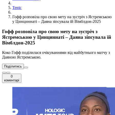
Теніс
Гофф розповіла про свою мету на зустріч з Ястремською
у Цинциннаті – Даяна зіпсувала їй Вімблдон-2025
Гофф розповіла про свою мету на зустріч з
Ястремською у Цинциннаті – Даяна зіпсувала їй
Вімблдон-2025
Коко Гофф поділилася очікуваннями від майбутнього матчу з
Даяною Ястремською.
Поділитись
0
коментарі