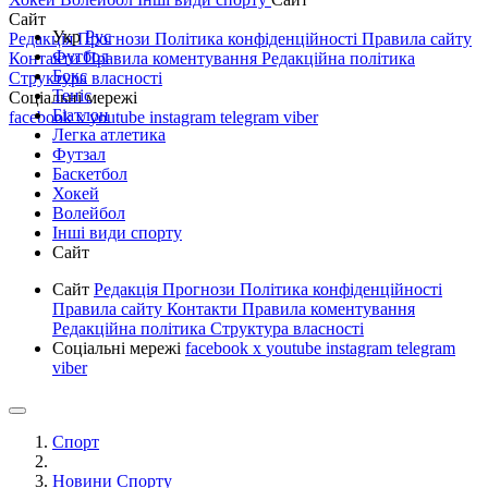
Сайт
Укр
Рус
Редакція
Прогнози
Політика конфіденційності
Правила сайту
Футбол
Контакти
Правила коментування
Редакційна політика
Бокс
Структура власності
Теніс
Соціальні мережі
Біатлон
facebook
x
youtube
instagram
telegram
viber
Легка атлетика
Футзал
Баскетбол
Хокей
Волейбол
Інші види спорту
Сайт
Сайт
Редакція
Прогнози
Політика конфіденційності
Правила сайту
Контакти
Правила коментування
Редакційна політика
Структура власності
Соціальні мережі
facebook
x
youtube
instagram
telegram
viber
Спорт
Новини Спорту