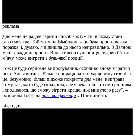
Video
реклама
Для мене це радше гарний спосіб зрозуміти, в якому стані
зараз моя гра. Той матч на Вімблдоні – це була просто важка
поразка, і, думаю, я підійшла до нього неправильно. З Даяною
мені завжди непросто. Вона сильна суперниця, чудово б’є по
м’ячу, може виграти з будь-якої позиції.
Тож це буде серйозне випробування, особливо знову зіграти з
нею. Але я встигла більше попрацювати в хардовому сезоні, а
це, безумовно, більш підхоже покриття для мене, ніж трава.
Тому так, матч буде складним, але я чекаю його з нетерпінням
і сподіваюся, що зможу зіграти краще, ніж минулого разу", –
розповіла Гофф на
прес-конференції
у Цинциннаті.
відео дня