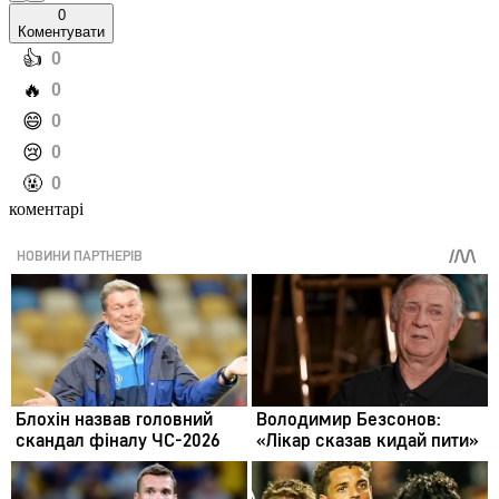
0
Коментувати
️👍
0
️🔥
0
️😄
0
️😢
0
️🤬
0
коментарі