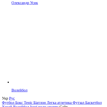
Олександр Усик
Волейбол
Укр
Рус
Футбол
Бокс
Теніс
Біатлон
Легка атлетика
Футзал
Баскетбол
Хокей
Волейбол
Інші види спорту
Сайт