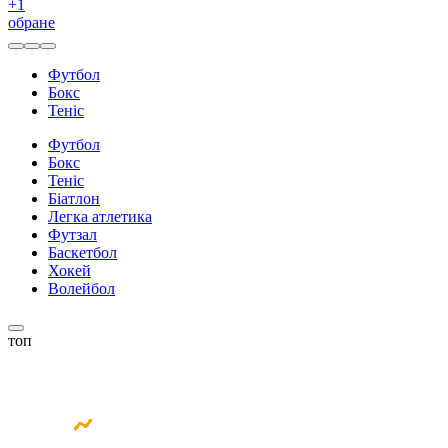
+
1
обране
Футбол
Бокс
Теніс
Футбол
Бокс
Теніс
Біатлон
Легка атлетика
Футзал
Баскетбол
Хокей
Волейбол
топ