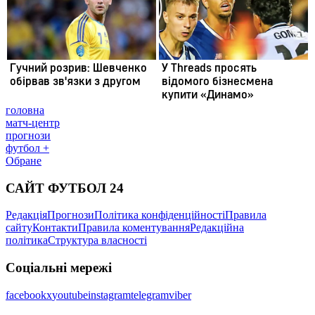
головна
матч-центр
прогнози
футбол +
Обране
САЙТ ФУТБОЛ 24
Редакція
Прогнози
Політика конфіденційності
Правила
сайту
Контакти
Правила коментування
Редакційна
політика
Структура власності
Соціальні мережі
facebook
x
youtube
instagram
telegram
viber