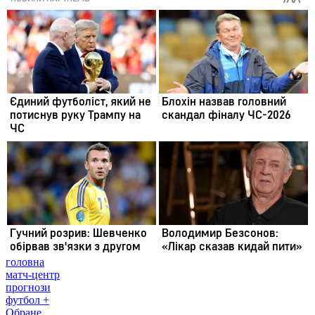
головна
матч-центр
прогнози
футбол +
Обране