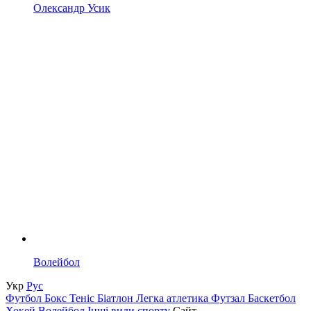
Олександр Усик
Волейбол
Укр
Рус
Футбол
Бокс
Теніс
Біатлон
Легка атлетика
Футзал
Баскетбол
Хокей
Волейбол
Інші види спорту
Сайт