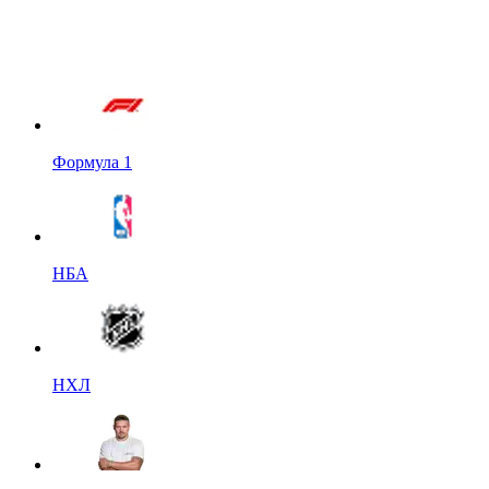
Формула 1
НБА
НХЛ