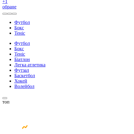
+
1
обране
Футбол
Бокс
Теніс
Футбол
Бокс
Теніс
Біатлон
Легка атлетика
Футзал
Баскетбол
Хокей
Волейбол
топ