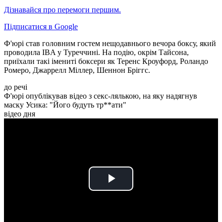
Дізнавайся про перемоги першим.
Підписатися в Google
Ф'юрі став головним гостем нещодавнього вечора боксу, який
проводила IBA у Туреччині. На подію, окрім Тайсона,
приїхали такі імениті боксери як Теренс Кроуфорд, Роландо
Ромеро, Джаррелл Міллер, Шеннон Бріггс.
до речі
Ф'юрі опублікував відео з секс-лялькою, на яку надягнув
маску Усика: "Його будуть тр**ати"
відео дня
Play
Video