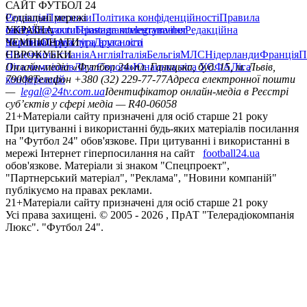
САЙТ ФУТБОЛ 24
Редакція
Соціальні мережі
Прогнози
Політика конфіденційності
Правила
сайту
facebook
УКРАЇНА
Контакти
x
youtube
Правила коментування
instagram
telegram
viber
Редакційна
політика
Україна
ЧЕМПІОНАТИ
Перша ліга
Структура власності
Друга ліга
Німеччина
ЄВРОКУБКИ
Іспанія
Англія
Італія
Бельгія
МЛС
Нідерланди
Франція
П
Ліга чемпіонів
Онлайн-медіа «Футбол 24»
Ліга Європи
Юнацька ліга УЄФА
пл. Галицька, буд. 15, м. Львів,
Ліга
конференцій
79008
Телефон +380 (32) 229-77-77
Адреса електронної пошти
—
legal@24tv.com.ua
Ідентифікатор онлайн-медіа в Реєстрі
суб’єктів у сфері медіа — R40-06058
21+
Матеріали сайту призначені для осіб старше 21 року
При цитуванні і використанні будь-яких матеріалів посилання
на "Футбол 24" обов'язкове. При цитуванні і використанні в
мережі Інтернет гіперпосилання на сайт
football24.ua
обов'язкове. Матеріали зі знаком "Спецпроект",
"Партнерський матеріал", "Реклама", "Новини компаній"
публікуємо на правах реклами.
21+
Матеріали сайту призначені для осіб старше 21 року
Усi права захищенi. © 2005 -
2026
, ПрАТ "Телерадіокомпанія
Люкс". "Футбол 24".