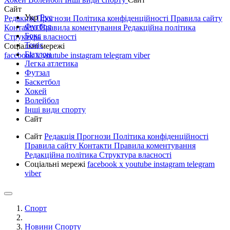
Сайт
Укр
Рус
Редакція
Прогнози
Політика конфіденційності
Правила сайту
Футбол
Контакти
Правила коментування
Редакційна політика
Бокс
Структура власності
Теніс
Соціальні мережі
Біатлон
facebook
x
youtube
instagram
telegram
viber
Легка атлетика
Футзал
Баскетбол
Хокей
Волейбол
Інші види спорту
Сайт
Сайт
Редакція
Прогнози
Політика конфіденційності
Правила сайту
Контакти
Правила коментування
Редакційна політика
Структура власності
Соціальні мережі
facebook
x
youtube
instagram
telegram
viber
Спорт
Новини Спорту