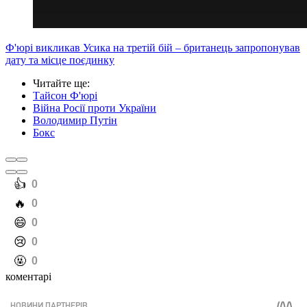
Ф'юрі викликав Усика на третій бій – британець запропонував
дату та місце поєдинку
Читайте ще
:
Тайсон Ф'юрі
Війна Росії проти України
Володимир Путін
Бокс
️👍
0
️🔥
0
️😄
0
️😢
0
️🤬
0
коментарі