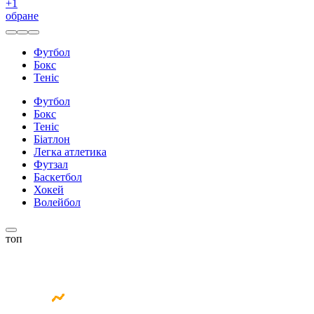
+
1
обране
Футбол
Бокс
Теніс
Футбол
Бокс
Теніс
Біатлон
Легка атлетика
Футзал
Баскетбол
Хокей
Волейбол
топ