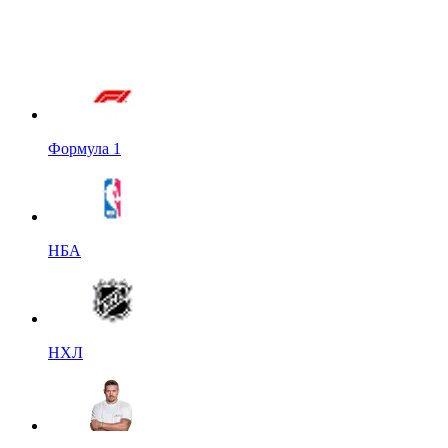
Формула 1
НБА
НХЛ