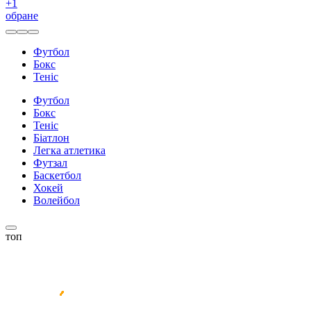
+
1
обране
Футбол
Бокс
Теніс
Футбол
Бокс
Теніс
Біатлон
Легка атлетика
Футзал
Баскетбол
Хокей
Волейбол
топ