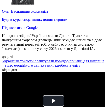
Олег Василишин
Журналіст
Будь в курсі спортивних новин першим
Підписатися в Google
Нападник збірної України з хокею Данило Трахт став
найкращим скорером (гравець, який закидає шайби та віддає
результативні передачі, тобто набирає очки за системою
"гол+пас") чемпіонату світу 2026 з хокею у Дивізіоні IA.
до речі
Українські хокеїсти влаштували коридор пошани для литовців
– відео емоційного святкування камбеку в еліту
відео дня
Play