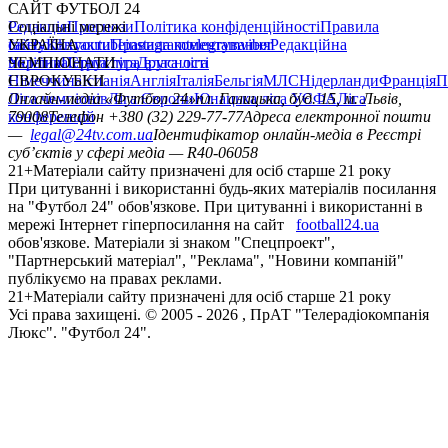
САЙТ ФУТБОЛ 24
Редакція
Соціальні мережі
Прогнози
Політика конфіденційності
Правила
сайту
facebook
УКРАЇНА
Контакти
x
youtube
Правила коментування
instagram
telegram
viber
Редакційна
політика
Україна
ЧЕМПІОНАТИ
Перша ліга
Структура власності
Друга ліга
Німеччина
ЄВРОКУБКИ
Іспанія
Англія
Італія
Бельгія
МЛС
Нідерланди
Франція
П
Ліга чемпіонів
Онлайн-медіа «Футбол 24»
Ліга Європи
Юнацька ліга УЄФА
пл. Галицька, буд. 15, м. Львів,
Ліга
конференцій
79008
Телефон +380 (32) 229-77-77
Адреса електронної пошти
—
legal@24tv.com.ua
Ідентифікатор онлайн-медіа в Реєстрі
суб’єктів у сфері медіа — R40-06058
21+
Матеріали сайту призначені для осіб старше 21 року
При цитуванні і використанні будь-яких матеріалів посилання
на "Футбол 24" обов'язкове. При цитуванні і використанні в
мережі Інтернет гіперпосилання на сайт
football24.ua
обов'язкове. Матеріали зі знаком "Спецпроект",
"Партнерський матеріал", "Реклама", "Новини компаній"
публікуємо на правах реклами.
21+
Матеріали сайту призначені для осіб старше 21 року
Усi права захищенi. © 2005 -
2026
, ПрАТ "Телерадіокомпанія
Люкс". "Футбол 24".