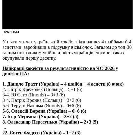
Video
реклама
У п'яти матчах український хокеїст відзначився 4 шайбами й 4
асистами, заробивши в підсумку вісім очок. Загалом до топ-30
за цим показником увійшли шість українців, чотири з яких
окупували першу десятку.
Найкращі хокеїсти за результативністю на ЧС-2026 у
дивізіоні IA:
1. Данило Трахт (Україна) – 4 шайби + 4 асисти (8 очок)
2. Патрік Крежолек (Польща) – 5+1 (6)
3-4. Ю Сато (Японія) – 3+3 (6)
3-4. Патрік Вронка (Польща) – 3+3 (6)
5-6. Теруто Накаїма (Японія) – 0+6 (6)
5-6. Олексій Ворона (Україна) – 0+6 (6)
7. Ігор Мережко (Україна) – 3+2 (5)
8. Олександр Пересунько (Україна) – 2+3 (5)
...
22. Євген Фадєєв (Україна) – 1+2 (3)