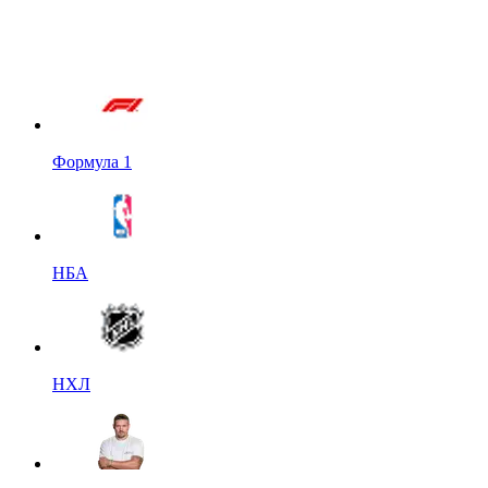
Формула 1
НБА
НХЛ