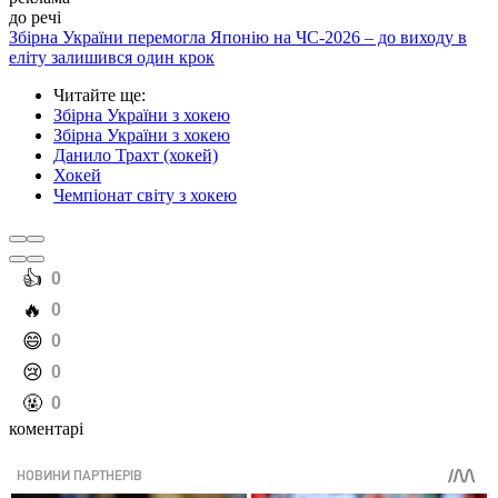
до речі
Збірна України перемогла Японію на ЧС-2026 – до виходу в
еліту залишився один крок
Читайте ще
:
Збірна України з хокею
Збірна України з хокею
Данило Трахт (хокей)
Хокей
Чемпіонат світу з хокею
️👍
0
️🔥
0
️😄
0
️😢
0
️🤬
0
коментарі