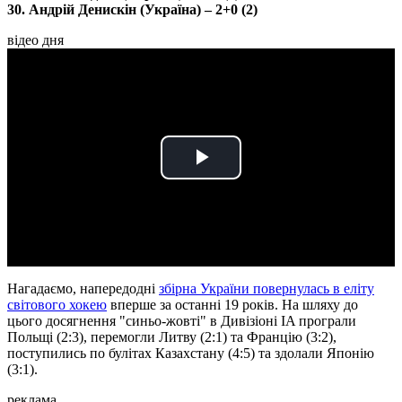
30. Андрій Денискін (Україна) – 2+0 (2)
відео дня
Play
Video
Нагадаємо, напередодні
збірна України повернулась в еліту
світового хокею
вперше за останні 19 років. На шляху до
цього досягнення "синьо-жовті" в Дивізіоні IA програли
Польщі (2:3), перемогли Литву (2:1) та Францію (3:2),
поступились по булітах Казахстану (4:5) та здолали Японію
(3:1).
реклама