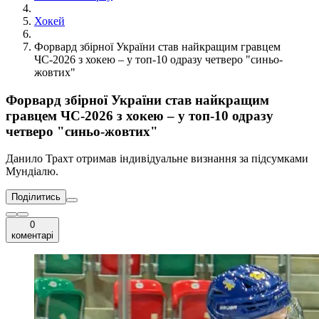
Хокей
Форвард збірної України став найкращим гравцем
ЧС-2026 з хокею – у топ-10 одразу четверо "синьо-
жовтих"
Форвард збірної України став найкращим
гравцем ЧС-2026 з хокею – у топ-10 одразу
четверо "синьо-жовтих"
Данило Трахт отримав індивідуальне визнання за підсумками
Мундіалю.
Поділитись
0
коментарі