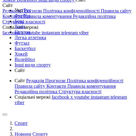
Сайт
Укр
Рус
Редакція
Прогнози
Політика конфіденційності
Правила сайту
Футбол
Контакти
Правила коментування
Редакційна політика
Бокс
Структура власності
Теніс
Соціальні мережі
Біатлон
facebook
x
youtube
instagram
telegram
viber
Легка атлетика
Футзал
Баскетбол
Хокей
Волейбол
Інші види спорту
Сайт
Сайт
Редакція
Прогнози
Політика конфіденційності
Правила сайту
Контакти
Правила коментування
Редакційна політика
Структура власності
Соціальні мережі
facebook
x
youtube
instagram
telegram
viber
Спорт
Новини Спорту