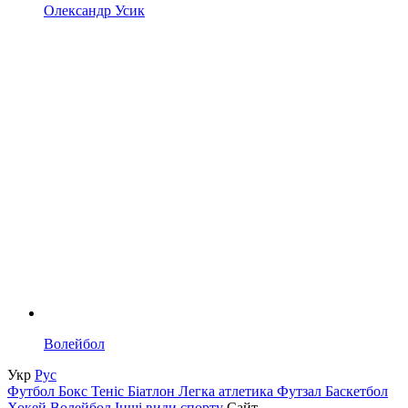
Олександр Усик
Волейбол
Укр
Рус
Футбол
Бокс
Теніс
Біатлон
Легка атлетика
Футзал
Баскетбол
Хокей
Волейбол
Інші види спорту
Сайт