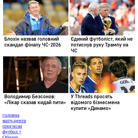
головна
матч-центр
прогнози
футбол +
Обране