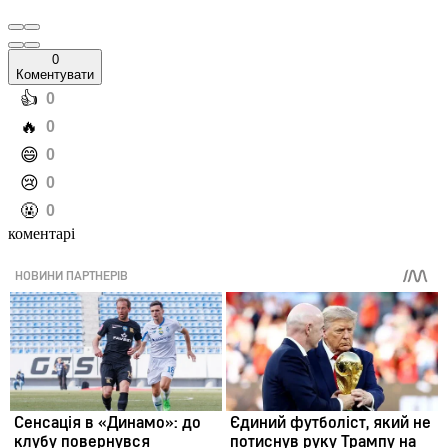
0
Коментувати
️👍
0
️🔥
0
️😄
0
️😢
0
️🤬
0
коментарі