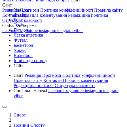
Сайт
Укр
Рус
Редакція
Прогнози
Політика конфіденційності
Правила сайту
Футбол
Контакти
Правила коментування
Редакційна політика
Бокс
Структура власності
Теніс
Соціальні мережі
Біатлон
facebook
x
youtube
instagram
telegram
viber
Легка атлетика
Футзал
Баскетбол
Хокей
Волейбол
Інші види спорту
Сайт
Сайт
Редакція
Прогнози
Політика конфіденційності
Правила сайту
Контакти
Правила коментування
Редакційна політика
Структура власності
Соціальні мережі
facebook
x
youtube
instagram
telegram
viber
Спорт
Новини Спорту