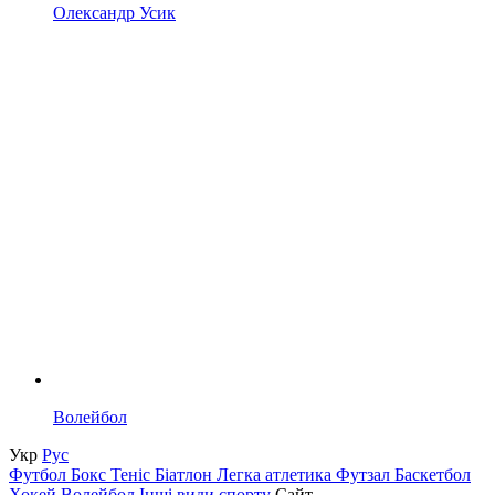
Олександр Усик
Волейбол
Укр
Рус
Футбол
Бокс
Теніс
Біатлон
Легка атлетика
Футзал
Баскетбол
Хокей
Волейбол
Інші види спорту
Сайт