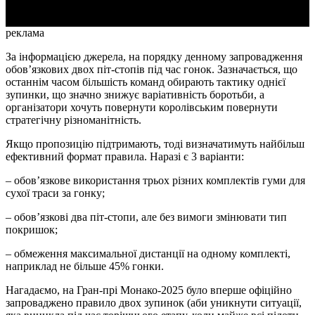
реклама
За інформацією джерела, на порядку денному запровадження
обов’язкових двох піт-стопів під час гонок. Зазначається, що
останнім часом більшість команд обирають тактику однієї
зупинки, що значно знижує варіативність боротьби, а
організатори хочуть повернути королівським повернути
стратегічну різноманітність.
Якщо пропозицію підтримають, тоді визначатимуть найбільш
ефективний формат правила. Наразі є 3 варіанти:
– обов’язкове використання трьох різних комплектів гуми для
сухої траси за гонку;
– обов’язкові два піт-стопи, але без вимоги змінювати тип
покришок;
– обмеження максимальної дистанції на одному комплекті,
наприклад не більше 45% гонки.
Нагадаємо, на Гран-прі Монако-2025 було вперше офіційно
запроваджено правило двох зупинок (аби уникнути ситуації,