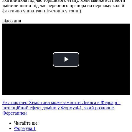
яка виникла під час торішнього етапу, коли майже всі пілоти
змінили шини під час червоного прапора на першому колі й
фактично уникнули піт-стопів у гонці).
відео дня
Play
Video
Екс-партнер Хемілтона може замінити Льюїса в Феррарі –
потенційний ефект доміно у Формулі-1, який розпочне
Ферстаппен
Читайте ще
:
Формула 1