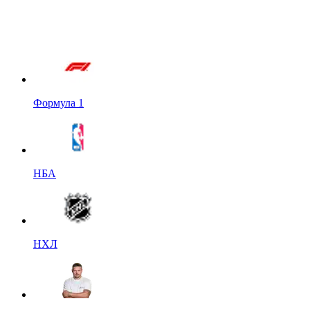
Формула 1
НБА
НХЛ