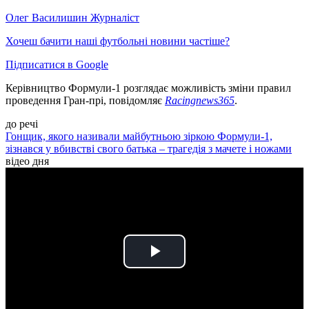
Олег Василишин
Журналіст
Хочеш бачити наші футбольні новини частіше?
Підписатися в Google
Керівництво Формули-1 розглядає можливість зміни правил
проведення Гран-прі, повідомляє
Racingnews365
.
до речі
Гонщик, якого називали майбутньою зіркою Формули-1,
зізнався у вбивстві свого батька – трагедія з мачете і ножами
відео дня
Play
Video