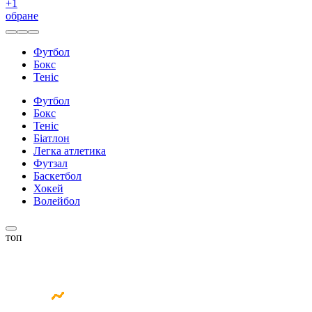
+
1
обране
Футбол
Бокс
Теніс
Футбол
Бокс
Теніс
Біатлон
Легка атлетика
Футзал
Баскетбол
Хокей
Волейбол
топ