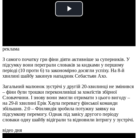
Play
Video
реклама
З самого початку гри фіни діяти активніше за суперників. У
підсумку вони переграли словаків за кидками у першому
періоді (10 проти 6) та закономірно досягли успіху. На 8-й
хвилині шайбу закинув нападник Себастьян Ахо.
Загальний малюнок зустрічі у другій 20-хвилинці не змінився
– фіни були трошки переконливіші за хокеїстів збірної
Словаччини. І знову вони змогли отримати з цього вигоду –
на 29-й хвилині Ерік Хаула перевагу фінської команди
збільшив. 2:0 – Фінляндія зробила потужну заявку на
підсумкову перемогу. Однак під завісу другого періоду
словаки одну шайбу відіграли та відновили інтригу у зустрічі.
відео дня