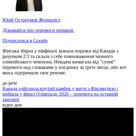
Юрій Остроумов
Журналіст
Дізнавайся про перемоги першим.
Підписатися в Google
Фінська збірна у півфіналі зазнала поразки від Канади з
рахунком 2:3 та склала з себе повноваження чинного
олімпійського чемпіона. Невдача вимагала від "суомі"
перемоги над словаками у поєдинку за третє місце, аби хоч
якось підтримали своє реноме.
до речі
Канада здійснила крутий камбек у матчі з Фінляндією і
вийшла у фінал Олімпіади 2026 – перемога на останній
хвилині
відео дня