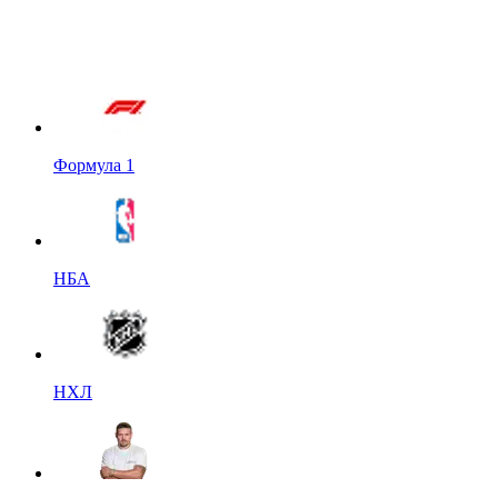
Формула 1
НБА
НХЛ