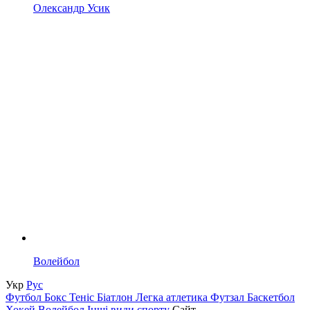
Олександр Усик
Волейбол
Укр
Рус
Футбол
Бокс
Теніс
Біатлон
Легка атлетика
Футзал
Баскетбол
Хокей
Волейбол
Інші види спорту
Сайт