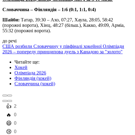
Словаччина – Фінляндія – 1:6 (0:1, 1:1, 0:4)
Шайби:
Татар, 39:30 – Ахо, 07:27, Хаула, 28:05, 58:42
(порожні ворота), Хінц, 48:27 (більш.), Какко, 49:09, Арміа,
55:32 (порожні ворота).
до речі
США розбили Словаччину у півфіналі хокейної Олімпіади
2026 – попереду принципова дуель з Канадою за "золото"
Читайте ще
:
Хокей
Олімпіада 2026
Фінляндія (хокей)
Словаччина (хокей)
️👍
2
️🔥
0
️😄
0
️😢
0