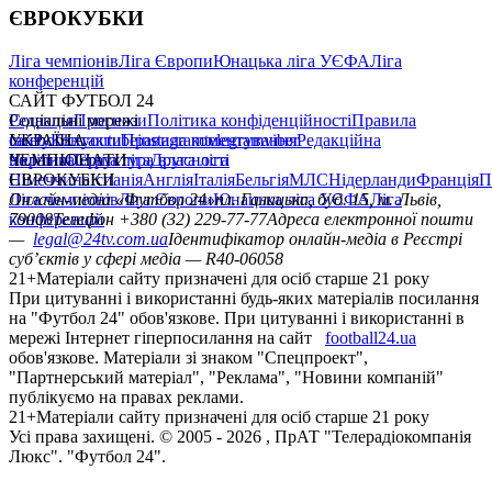
ЄВРОКУБКИ
Ліга чемпіонів
Ліга Європи
Юнацька ліга УЄФА
Ліга
конференцій
САЙТ ФУТБОЛ 24
Редакція
Соціальні мережі
Прогнози
Політика конфіденційності
Правила
сайту
facebook
УКРАЇНА
Контакти
x
youtube
Правила коментування
instagram
telegram
viber
Редакційна
політика
Україна
ЧЕМПІОНАТИ
Перша ліга
Структура власності
Друга ліга
Німеччина
ЄВРОКУБКИ
Іспанія
Англія
Італія
Бельгія
МЛС
Нідерланди
Франція
П
Ліга чемпіонів
Онлайн-медіа «Футбол 24»
Ліга Європи
Юнацька ліга УЄФА
пл. Галицька, буд. 15, м. Львів,
Ліга
конференцій
79008
Телефон +380 (32) 229-77-77
Адреса електронної пошти
—
legal@24tv.com.ua
Ідентифікатор онлайн-медіа в Реєстрі
суб’єктів у сфері медіа — R40-06058
21+
Матеріали сайту призначені для осіб старше 21 року
При цитуванні і використанні будь-яких матеріалів посилання
на "Футбол 24" обов'язкове. При цитуванні і використанні в
мережі Інтернет гіперпосилання на сайт
football24.ua
обов'язкове. Матеріали зі знаком "Спецпроект",
"Партнерський матеріал", "Реклама", "Новини компаній"
публікуємо на правах реклами.
21+
Матеріали сайту призначені для осіб старше 21 року
Усi права захищенi. © 2005 -
2026
, ПрАТ "Телерадіокомпанія
Люкс". "Футбол 24".