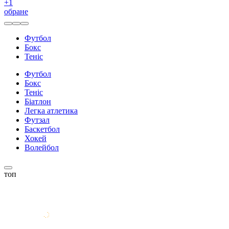
+
1
обране
Футбол
Бокс
Теніс
Футбол
Бокс
Теніс
Біатлон
Легка атлетика
Футзал
Баскетбол
Хокей
Волейбол
топ