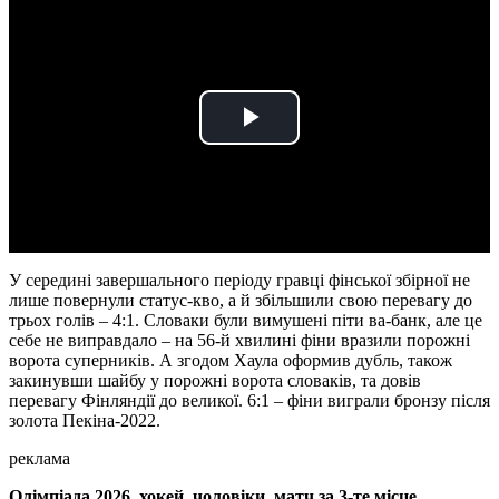
Play
Video
У середині завершального періоду гравці фінської збірної не
лише повернули статус-кво, а й збільшили свою перевагу до
трьох голів – 4:1. Словаки були вимушені піти ва-банк, але це
себе не виправдало – на 56-й хвилині фіни вразили порожні
ворота суперників. А згодом Хаула оформив дубль, також
закинувши шайбу у порожні ворота словаків, та довів
перевагу Фінляндії до великої. 6:1 – фіни виграли бронзу після
золота Пекіна-2022.
реклама
Олімпіада 2026, хокей, чоловіки, матч за 3-те місце