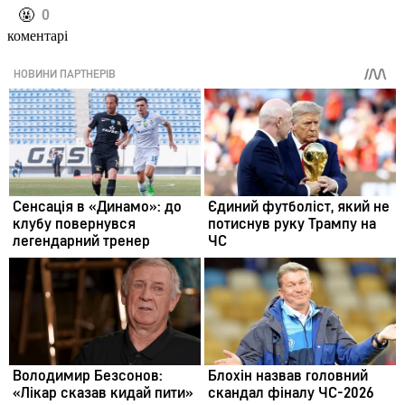
️🤬
0
коментарі