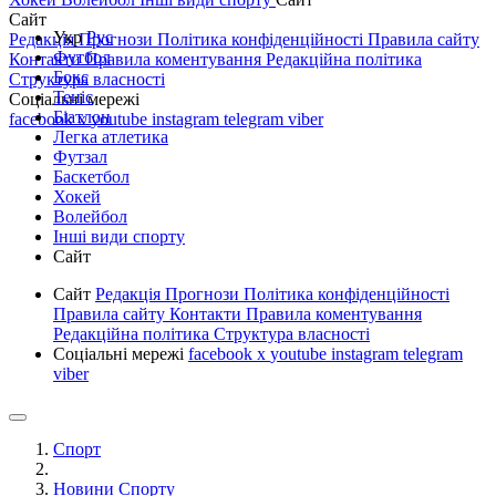
Сайт
Укр
Рус
Редакція
Прогнози
Політика конфіденційності
Правила сайту
Футбол
Контакти
Правила коментування
Редакційна політика
Бокс
Структура власності
Теніс
Соціальні мережі
Біатлон
facebook
x
youtube
instagram
telegram
viber
Легка атлетика
Футзал
Баскетбол
Хокей
Волейбол
Інші види спорту
Сайт
Сайт
Редакція
Прогнози
Політика конфіденційності
Правила сайту
Контакти
Правила коментування
Редакційна політика
Структура власності
Соціальні мережі
facebook
x
youtube
instagram
telegram
viber
Спорт
Новини Спорту