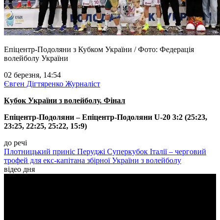
Епіцентр-Подоляни з Кубком України / Фото: Федерація
волейболу України
02 березня, 14:54
Євген Дігтяренко
Журналіст
Кубок України з волейболу. Фінал
Епіцентр-Подоляни – Епіцентр-Подоляни U-20 3:2 (25:23,
23:25, 22:25, 25:22, 15:9)
до речі
Плотницький приніс Перуджі Суперкубок Італії – черговий
трофей для екс-капітана збірної України з волейболу
відео дня