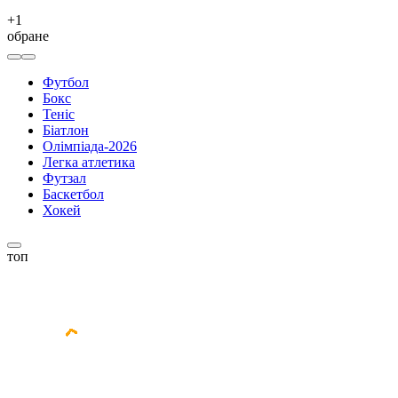
+
1
обране
Футбол
Бокс
Теніс
Біатлон
Олімпіада-2026
Легка атлетика
Футзал
Баскетбол
Хокей
топ