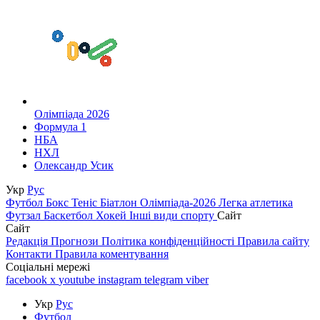
Олімпіада 2026
Формула 1
НБА
НХЛ
Олександр Усик
Укр
Рус
Футбол
Бокс
Теніс
Біатлон
Олімпіада-2026
Легка атлетика
Футзал
Баскетбол
Хокей
Інші види спорту
Сайт
Сайт
Редакція
Прогнози
Політика конфіденційності
Правила сайту
Контакти
Правила коментування
Соціальні мережі
facebook
x
youtube
instagram
telegram
viber
Укр
Рус
Футбол