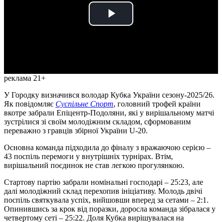
Play
Video
реклама 21+
У Городку визначився володар Кубка України сезону-2025/26.
Як повідомляє
Суспільне Спорт
, головний трофей країни
вкотре забрали Епіцентр-Подоляни, які у вирішальному матчі
зустрілися зі своїм молодіжним складом, сформованим
переважно з гравців збірної України U-20.
Основна команда підходила до фіналу з вражаючою серією –
43 поспіль перемоги у внутрішніх турнірах. Втім,
вирішальний поєдинок не став легкою прогулянкою.
Стартову партію забрали номінальні господарі – 25:23, але
далі молодіжний склад перехопив ініціативу. Молодь двічі
поспіль святкувала успіх, вийшовши вперед за сетами – 2:1.
Опинившись за крок від поразки, доросла команда зібралася у
четвертому сеті – 25:22. Доля Кубка вирішувалася на