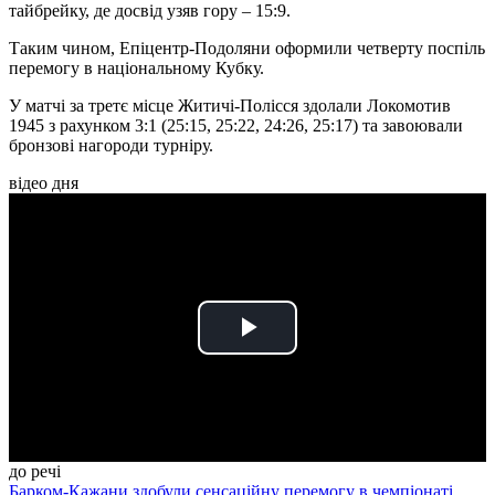
тайбрейку, де досвід узяв гору – 15:9.
Таким чином, Епіцентр-Подоляни оформили четверту поспіль
перемогу в національному Кубку.
У матчі за третє місце Житичі-Полісся здолали Локомотив
1945 з рахунком 3:1 (25:15, 25:22, 24:26, 25:17) та завоювали
бронзові нагороди турніру.
відео дня
Play
Video
до речі
Барком-Кажани здобули сенсаційну перемогу в чемпіонаті