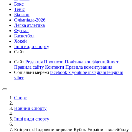
Бокс
Теніс
Біатлон
Олімпіада-2026
Легка атлетика
Футзал
Баскетбол
Хокей
Інші види спорту
Сайт
Сайт
Редакція
Прогнози
Політика конфіденційності
Правила сайту
Контакти
Правила коментування
Соціальні мережі
facebook
x
youtube
instagram
telegram
viber
Спорт
Новини Спорту
Інші види спорту
Епіцентр-Подоляни вирвали Кубок України з волейболу