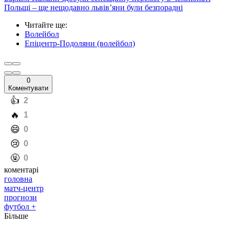
Польщі – ще нещодавно львів’яни були безпорадні
Читайте ще
:
Волейбол
Епіцентр-Подоляни (волейбол)
0
Коментувати
️👍
2
️🔥
1
️😄
0
️😢
0
️🤬
0
коментарі
головна
матч-центр
прогнози
футбол +
Більше