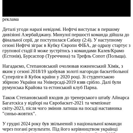
Video
реклама
Деталі угоди наразі невідомі. Нефтчі виступає в першому
дивізіоні Азербайджану. Минулої першості команда дійшла до
фінальної серії, де поступилася Сабаху (2:4). У наступному
сезоні Нефтчі зіграє в Кубку Європи ФІБА, де одразу стартує з
групової стадії й може зустрітись з командами Калев/Крамо
(Естонія), Бурсаспор (Туреччина) та Трефль Сопот (Польща).
Нагадаємо, Степановський очолював южненський Хімік, з
яким у сезоні 2018/19 здобував золоті нагороди баскетбольної
Суперліги й Кубок країни у 2020 році. Зі студентською
збірною України на Універсаді-2019 взяв срібло. Далі були
румунська Крайова та естонський клуб Парна.
Також Степановський входив до тренерського штабу Айнарса
Багатскіса у відборі на Євробаскет-2021 та чемпіонат
світу-2023, після чого змінив латиша на посаді наставника
"синьо-жовтих".
У грудні 2024 року був звільнений з національної команди
через погані результати. Під його керівництвом українці