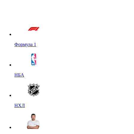
Формула 1
НБА
НХЛ