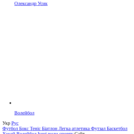
Олександр Усик
Волейбол
Укр
Рус
Футбол
Бокс
Теніс
Біатлон
Легка атлетика
Футзал
Баскетбол
Хокей
Волейбол
Інші види спорту
Сайт