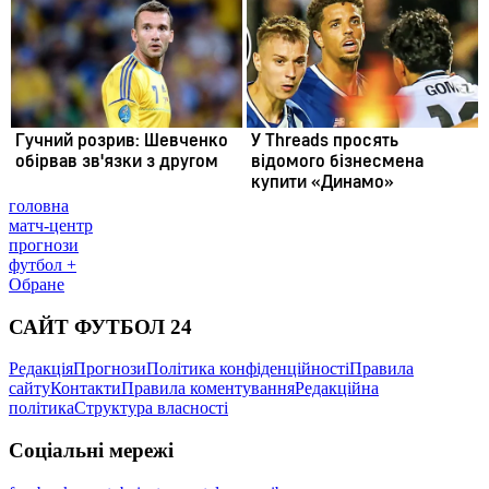
головна
матч-центр
прогнози
футбол +
Обране
САЙТ ФУТБОЛ 24
Редакція
Прогнози
Політика конфіденційності
Правила
сайту
Контакти
Правила коментування
Редакційна
політика
Структура власності
Соціальні мережі