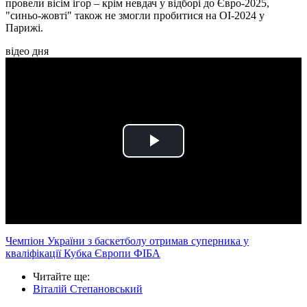
провели вісім ігор – крім невдач у відборі до Євро-2025,
"синьо-жовті" також не змогли пробитися на ОІ-2024 у
Парижі.
відео дня
Play
Video
Чемпіон України з баскетболу отримав суперника у
кваліфікації Кубка Європи ФІБА
Читайте ще
:
Віталій Степановський