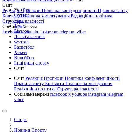
Сайт
Укр
Рус
Редакція
Прогнози
Політика конфіденційності
Правила сайту
Футбол
Контакти
Правила коментування
Редакційна політика
Бокс
Структура власності
Теніс
Соціальні мережі
Біатлон
facebook
x
youtube
instagram
telegram
viber
Легка атлетика
Футзал
Баскетбол
Хокей
Волейбол
Інші види спорту
Сайт
Сайт
Редакція
Прогнози
Політика конфіденційності
Правила сайту
Контакти
Правила коментування
Редакційна політика
Структура власності
Соціальні мережі
facebook
x
youtube
instagram
telegram
viber
Спорт
Новини Спорту