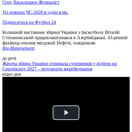
Олег Василишин
Журналіст
Усі новини ЧС-2026 в один клік.
Підписатися на Футбол 24
Колишній наставник збірної України з баскетболу Віталій
Степановський працевлаштувався в Азербайджані. 43-річний
фахівець очолив місцевий Нефтчі, повідомляє
Big.Manegement
.
до речі
Жіноча збірна України отримала суперників у відборі на
Євробаскет-2027 – результати жеребкування
відео дня
Play