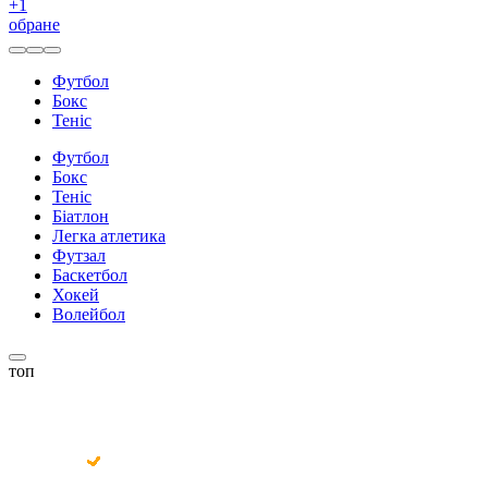
+
1
обране
Футбол
Бокс
Теніс
Футбол
Бокс
Теніс
Біатлон
Легка атлетика
Футзал
Баскетбол
Хокей
Волейбол
топ