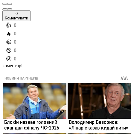
0
Коментувати
️👍
0
️🔥
0
️😄
0
️😢
0
️🤬
0
коментарі