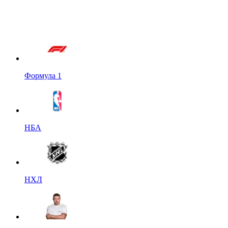
Формула 1
НБА
НХЛ