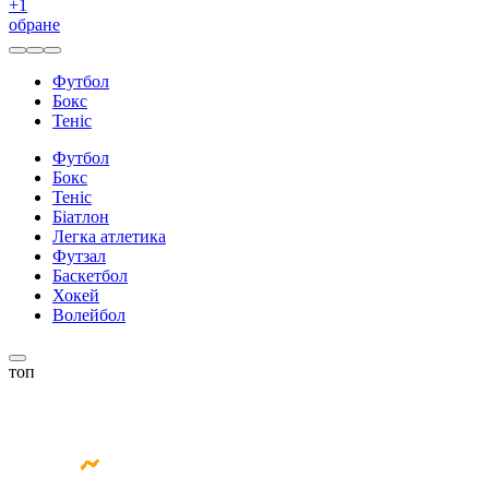
+
1
обране
Футбол
Бокс
Теніс
Футбол
Бокс
Теніс
Біатлон
Легка атлетика
Футзал
Баскетбол
Хокей
Волейбол
топ