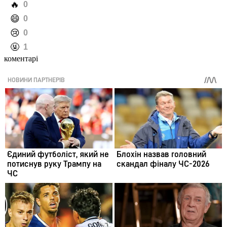
️🔥
0
️😄
0
️😢
0
️🤬
1
коментарі