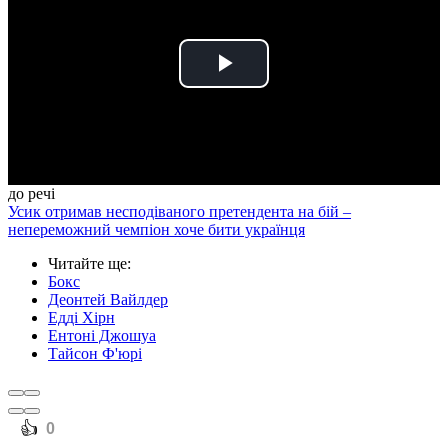
Play
Video
до речі
Усик отримав несподіваного претендента на бій –
непереможний чемпіон хоче бити українця
Читайте ще
:
Бокс
Деонтей Вайлдер
Едді Хірн
Ентоні Джошуа
Тайсон Ф'юрі
️👍
0