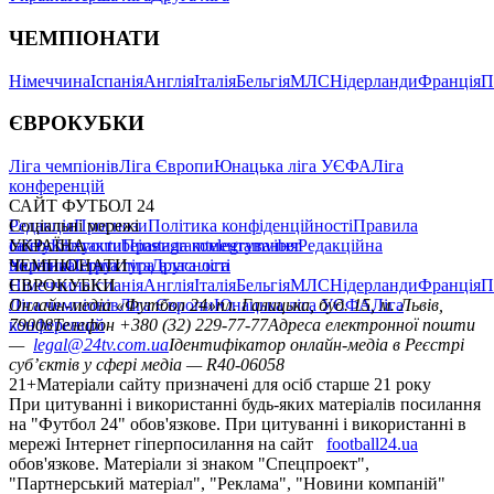
ЧЕМПІОНАТИ
Німеччина
Іспанія
Англія
Італія
Бельгія
МЛС
Нідерланди
Франція
П
ЄВРОКУБКИ
Ліга чемпіонів
Ліга Європи
Юнацька ліга УЄФА
Ліга
конференцій
САЙТ ФУТБОЛ 24
Редакція
Соціальні мережі
Прогнози
Політика конфіденційності
Правила
сайту
facebook
УКРАЇНА
Контакти
x
youtube
Правила коментування
instagram
telegram
viber
Редакційна
політика
Україна
ЧЕМПІОНАТИ
Перша ліга
Структура власності
Друга ліга
Німеччина
ЄВРОКУБКИ
Іспанія
Англія
Італія
Бельгія
МЛС
Нідерланди
Франція
П
Ліга чемпіонів
Онлайн-медіа «Футбол 24»
Ліга Європи
Юнацька ліга УЄФА
пл. Галицька, буд. 15, м. Львів,
Ліга
конференцій
79008
Телефон +380 (32) 229-77-77
Адреса електронної пошти
—
legal@24tv.com.ua
Ідентифікатор онлайн-медіа в Реєстрі
суб’єктів у сфері медіа — R40-06058
21+
Матеріали сайту призначені для осіб старше 21 року
При цитуванні і використанні будь-яких матеріалів посилання
на "Футбол 24" обов'язкове. При цитуванні і використанні в
мережі Інтернет гіперпосилання на сайт
football24.ua
обов'язкове. Матеріали зі знаком "Спецпроект",
"Партнерський матеріал", "Реклама", "Новини компаній"