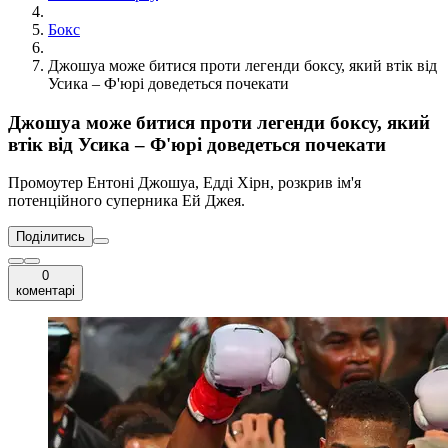
Бокс
Джошуа може битися проти легенди боксу, який втік від
Усика – Ф'юрі доведеться почекати
Джошуа може битися проти легенди боксу, який
втік від Усика – Ф'юрі доведеться почекати
Промоутер Ентоні Джошуа, Едді Хірн, розкрив ім'я
потенційного суперника Ей Джея.
Поділитись
0
коментарі