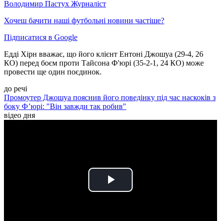
Володимир Пастух
Журналіст
Хочеш бачити наші футбольні новини частіше?
Підписатися в Google
Едді Хірн вважає, що його клієнт Ентоні Джошуа (29-4, 26
КО) перед боєм проти Тайсона Ф'юрі (35-2-1, 24 КО) може
провести ще один поєдинок.
до речі
Промоутер Джошуа пояснив його поведінку під час наскоків з
боку Ф’юрі: "Він завжди так робив"
відео дня
Play
Video