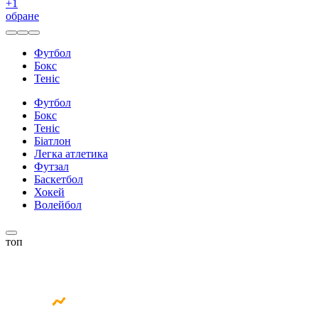
+
1
обране
Футбол
Бокс
Теніс
Футбол
Бокс
Теніс
Біатлон
Легка атлетика
Футзал
Баскетбол
Хокей
Волейбол
топ