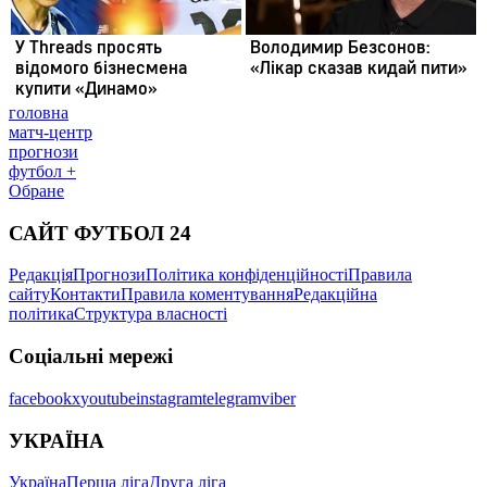
головна
матч-центр
прогнози
футбол +
Обране
САЙТ ФУТБОЛ 24
Редакція
Прогнози
Політика конфіденційності
Правила
сайту
Контакти
Правила коментування
Редакційна
політика
Структура власності
Соціальні мережі
facebook
x
youtube
instagram
telegram
viber
УКРАЇНА
Україна
Перша ліга
Друга ліга