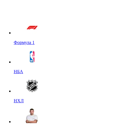
Формула 1
НБА
НХЛ