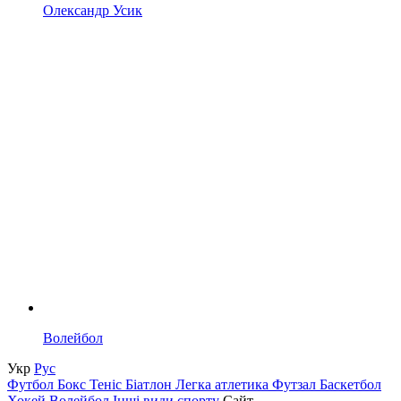
Олександр Усик
Волейбол
Укр
Рус
Футбол
Бокс
Теніс
Біатлон
Легка атлетика
Футзал
Баскетбол
Хокей
Волейбол
Інші види спорту
Сайт