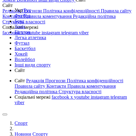
Сайт
Укр
Рус
Редакція
Прогнози
Політика конфіденційності
Правила сайту
Футбол
Контакти
Правила коментування
Редакційна політика
Бокс
Структура власності
Теніс
Соціальні мережі
Біатлон
facebook
x
youtube
instagram
telegram
viber
Легка атлетика
Футзал
Баскетбол
Хокей
Волейбол
Інші види спорту
Сайт
Сайт
Редакція
Прогнози
Політика конфіденційності
Правила сайту
Контакти
Правила коментування
Редакційна політика
Структура власності
Соціальні мережі
facebook
x
youtube
instagram
telegram
viber
Спорт
Новини Спорту