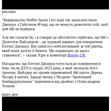
реклама
"Керівництво Netflix Sports і всі інші так захоплені боєм
Джошуа з Тайсоном Ф'юрі, що не можуть дозволити собі, щоб
цей бій не відбувся.
Але ми сказали їм, і я говорю це абсолютно серйозно, що бій з
Деонтеєм Вайлдером – це чудовий варіант для повернення
Ентоні Джошуа. Він набагато небезпечніший за той рівень,
який вони хотіли б бачити. Ми нормально до цього
ставимося", – сказав Хірн в коментарі
Boxing UK
.
Нагадаємо, що Ентоні Джошуа готується до повернення в
бокс після ДТП в грудні 2025 року, в якій загинули його
тренери. Вайлдер же провів переможний бій проти Дерека
Чісори 4 квітня. Заради битви з Чісорою "Бронзовий
бомбардувальник" відмовився від двобою з Олександром
Усиком.
відео дня