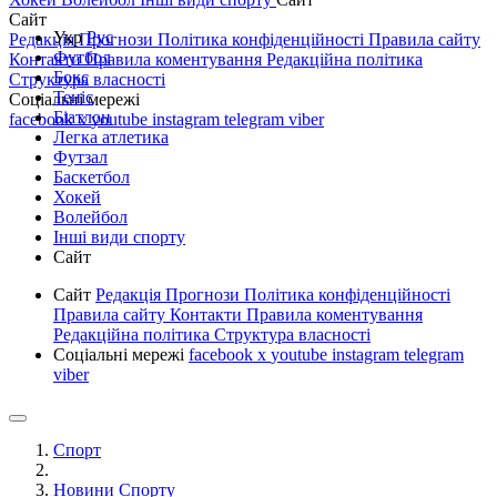
Сайт
Укр
Рус
Редакція
Прогнози
Політика конфіденційності
Правила сайту
Футбол
Контакти
Правила коментування
Редакційна політика
Бокс
Структура власності
Теніс
Соціальні мережі
Біатлон
facebook
x
youtube
instagram
telegram
viber
Легка атлетика
Футзал
Баскетбол
Хокей
Волейбол
Інші види спорту
Сайт
Сайт
Редакція
Прогнози
Політика конфіденційності
Правила сайту
Контакти
Правила коментування
Редакційна політика
Структура власності
Соціальні мережі
facebook
x
youtube
instagram
telegram
viber
Спорт
Новини Спорту