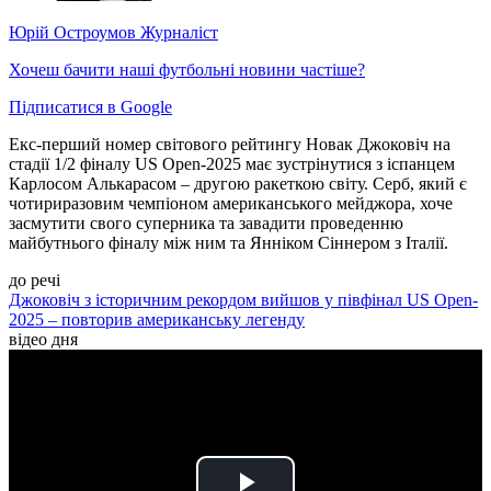
Юрій Остроумов
Журналіст
Хочеш бачити наші футбольні новини частіше?
Підписатися в Google
Екс-перший номер світового рейтингу Новак Джоковіч на
стадії 1/2 фіналу US Open-2025 має зустрінутися з іспанцем
Карлосом Алькарасом – другою ракеткою світу. Серб, який є
чотириразовим чемпіоном американського мейджора, хоче
засмутити свого суперника та завадити проведенню
майбутнього фіналу між ним та Янніком Сіннером з Італії.
до речі
Джоковіч з історичним рекордом вийшов у півфінал US Open-
2025 – повторив американську легенду
відео дня