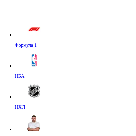
Формула 1
НБА
НХЛ