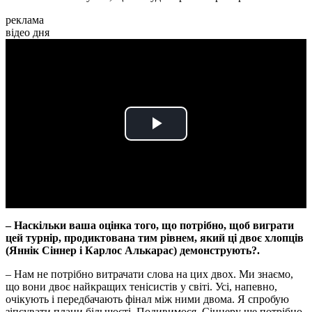
реклама
відео дня
Play
Video
– Наскільки ваша оцінка того, що потрібно, щоб виграти
цей турнір, продиктована тим рівнем, який ці двоє хлопців
(Яннік Сіннер і Карлос Алькарас) демонструють?.
– Нам не потрібно витрачати слова на цих двох. Ми знаємо,
що вони двоє найкращих тенісистів у світі. Усі, напевно,
очікують і передбачають фінал між ними двома. Я спробую
зіпсувати плани більшості. Подивимося, Сіннеру ще потрібно