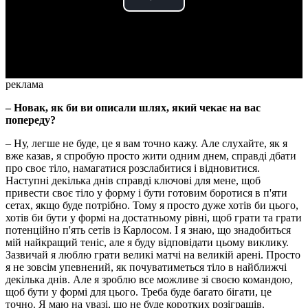
Play
Video
реклама
– Новак, як би ви описали шлях, який чекає на вас
попереду?
– Ну, легше не буде, це я вам точно кажу. Але слухайте, як я
вже казав, я спробую просто жити одним днем, справді дбати
про своє тіло, намагатися розслабитися і відновитися.
Наступні декілька днів справді ключові для мене, щоб
привести своє тіло у форму і бути готовим боротися в п'яти
сетах, якщо буде потрібно. Тому я просто дуже хотів би цього,
хотів би бути у формі на достатньому рівні, щоб грати та грати
потенційно п'ять сетів із Карлосом. І я знаю, що знадобиться
мій найкращий теніс, але я буду відповідати цьому виклику.
Зазвичай я люблю грати великі матчі на великій арені. Просто
я не зовсім упевнений, як почуватиметься тіло в найближчі
декілька днів. Але я зроблю все можливе зі своєю командою,
щоб бути у формі для цього. Треба буде багато бігати, це
точно. Я маю на увазі, що не буде коротких розіграшів.