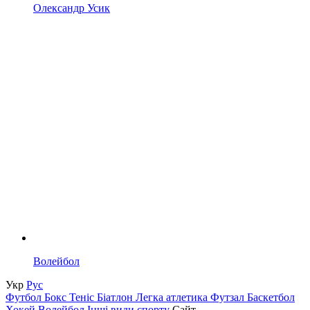
Олександр Усик
Волейбол
Укр
Рус
Футбол
Бокс
Теніс
Біатлон
Легка атлетика
Футзал
Баскетбол
Хокей
Волейбол
Інші види спорту
Сайт