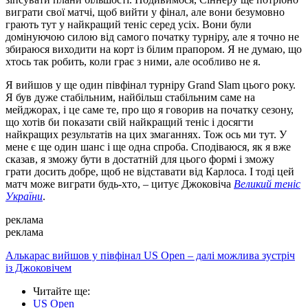
виграти свої матчі, щоб вийти у фінал, але вони безумовно
грають тут у найкращий теніс серед усіх. Вони були
домінуючою силою від самого початку турніру, але я точно не
збираюся виходити на корт із білим прапором. Я не думаю, що
хтось так робить, коли грає з ними, але особливо не я.
Я вийшов у ще один півфінал турніру Grand Slam цього року.
Я був дуже стабільним, найбільш стабільним саме на
мейджорах, і це саме те, про що я говорив на початку сезону,
що хотів би показати свій найкращий теніс і досягти
найкращих результатів на цих змаганнях. Тож ось ми тут. У
мене є ще один шанс і ще одна спроба. Сподіваюся, як я вже
сказав, я зможу бути в достатній для цього формі і зможу
грати досить добре, щоб не відставати від Карлоса. І тоді цей
матч може виграти будь-хто, – цитує Джоковіча
Великий теніс
України
.
реклама
реклама
Алькарас вийшов у півфінал US Open – далі можлива зустріч
із Джоковічем
Читайте ще
:
US Open