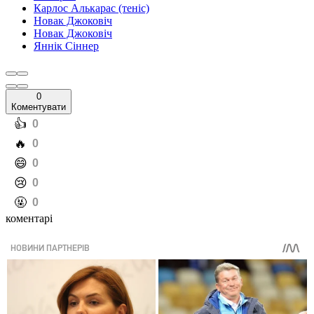
Карлос Алькарас (теніс)
Новак Джоковіч
Новак Джоковіч
Яннік Сіннер
0
Коментувати
️👍
0
️🔥
0
️😄
0
️😢
0
️🤬
0
коментарі