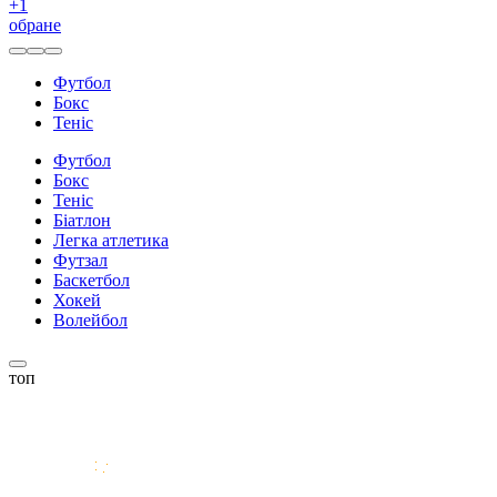
+
1
обране
Футбол
Бокс
Теніс
Футбол
Бокс
Теніс
Біатлон
Легка атлетика
Футзал
Баскетбол
Хокей
Волейбол
топ