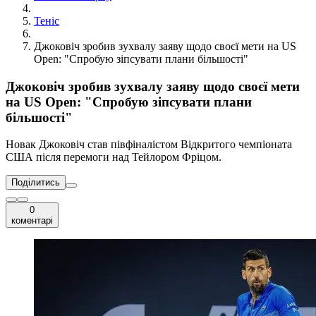
Теніс
Джоковіч зробив зухвалу заяву щодо своєї мети на US
Open: "Спробую зіпсувати плани більшості"
Джоковіч зробив зухвалу заяву щодо своєї мети
на US Open: "Спробую зіпсувати плани
більшості"
Новак Джоковіч став півфіналістом Відкритого чемпіоната
США після перемоги над Тейлором Фріцом.
Поділитись
0
коментарі