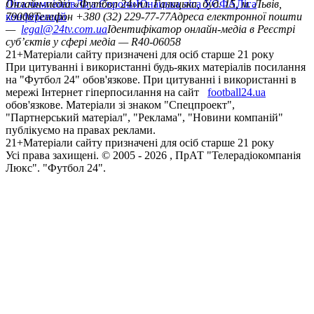
Ліга чемпіонів
Онлайн-медіа «Футбол 24»
Ліга Європи
Юнацька ліга УЄФА
пл. Галицька, буд. 15, м. Львів,
Ліга
конференцій
79008
Телефон +380 (32) 229-77-77
Адреса електронної пошти
—
legal@24tv.com.ua
Ідентифікатор онлайн-медіа в Реєстрі
суб’єктів у сфері медіа — R40-06058
21+
Матеріали сайту призначені для осіб старше 21 року
При цитуванні і використанні будь-яких матеріалів посилання
на "Футбол 24" обов'язкове. При цитуванні і використанні в
мережі Інтернет гіперпосилання на сайт
football24.ua
обов'язкове. Матеріали зі знаком "Спецпроект",
"Партнерський матеріал", "Реклама", "Новини компаній"
публікуємо на правах реклами.
21+
Матеріали сайту призначені для осіб старше 21 року
Усi права захищенi. © 2005 -
2026
, ПрАТ "Телерадіокомпанія
Люкс". "Футбол 24".