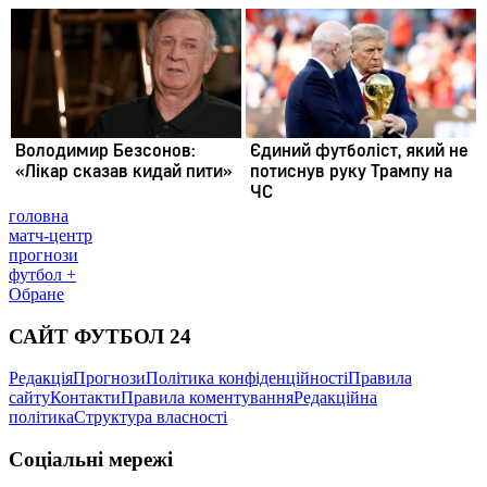
головна
матч-центр
прогнози
футбол +
Обране
САЙТ ФУТБОЛ 24
Редакція
Прогнози
Політика конфіденційності
Правила
сайту
Контакти
Правила коментування
Редакційна
політика
Структура власності
Соціальні мережі