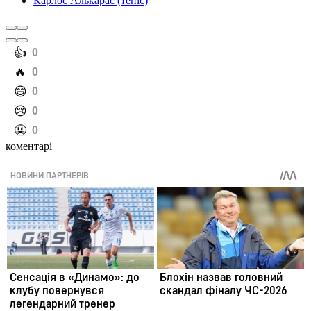
Карлос Алькарас (теніс)
️👍
0
️🔥
0
️😄
0
️😢
0
️🤬
0
коментарі