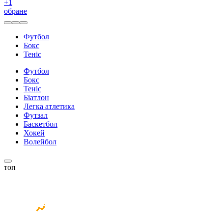
+
1
обране
Футбол
Бокс
Теніс
Футбол
Бокс
Теніс
Біатлон
Легка атлетика
Футзал
Баскетбол
Хокей
Волейбол
топ