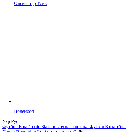
Олександр Усик
Волейбол
Укр
Рус
Футбол
Бокс
Теніс
Біатлон
Легка атлетика
Футзал
Баскетбол
Хокей
Волейбол
Інші види спорту
Сайт