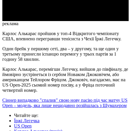
Video
реклама
Карлос Алькарас пройшов у топ-4 Відкритого чемпіонату
США, впевнено перегравши тенісиста з Чехії Їржі Легечку.
Один брейк у першому сеті, два – у другому, та ще один у
третьому принесли іспанцю перемогу у трьох партія за 1
годину 58 хвилин.
Карлос Алькарас, перемігши Легечку, вийшов до півфіналу, де
ймовірно зустрінеться із сербом Новаком Джоковічем, або
американцем Тейлором Фріцом. Джоковіч, нагадаємо, має на
US Open-2025 сьомий номер посіву, а у Фріца поточний
четвертий номер.
Сіннер випадково "спалив" свою нову пасію під час матчу US
Open – модель, яка лише нещодавно розійшлась з Шумахером
Читайте ще
:
Їржі Легечка
US Open