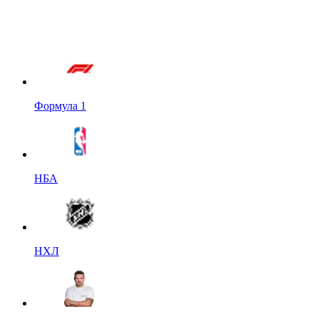
Формула 1
НБА
НХЛ