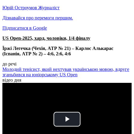
Юрій Остроумов
Журналіст
Дізнавайся про перемоги першим.
Підписатися в Google
US Open-2025, хард, чоловіки, 1/4 фіналу
Їржі Легечка (Чехія, АТР № 21) – Карлос Алькарас
(Іспанія, АТР № 2) – 4:6, 2:6, 4:6
до речі
Молодий тенісист, який нехтував українською мовою, вдруге
зганьбився на юніорському US Open
відео дня
Play