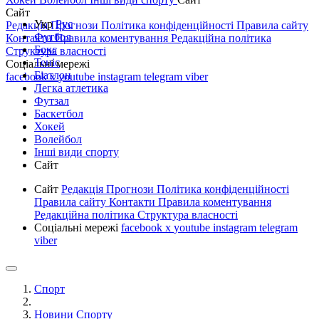
Сайт
Укр
Рус
Редакція
Прогнози
Політика конфіденційності
Правила сайту
Футбол
Контакти
Правила коментування
Редакційна політика
Бокс
Структура власності
Теніс
Соціальні мережі
Біатлон
facebook
x
youtube
instagram
telegram
viber
Легка атлетика
Футзал
Баскетбол
Хокей
Волейбол
Інші види спорту
Сайт
Сайт
Редакція
Прогнози
Політика конфіденційності
Правила сайту
Контакти
Правила коментування
Редакційна політика
Структура власності
Соціальні мережі
facebook
x
youtube
instagram
telegram
viber
Спорт
Новини Спорту