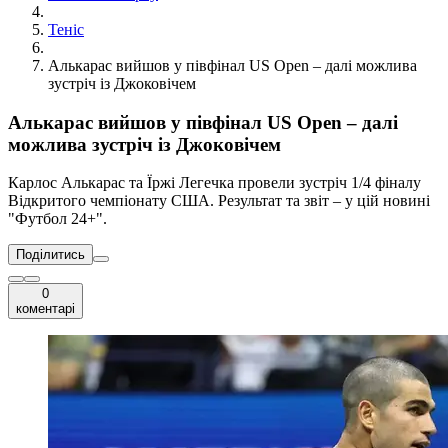
Теніс
Алькарас вийшов у півфінал US Open – далі можлива
зустріч із Джоковічем
Алькарас вийшов у півфінал US Open – далі
можлива зустріч із Джоковічем
Карлос Алькарас та Їржі Легечка провели зустріч 1/4 фіналу
Відкритого чемпіонату США. Результат та звіт – у цій новині
"Футбол 24+".
Поділитись
0
коментарі