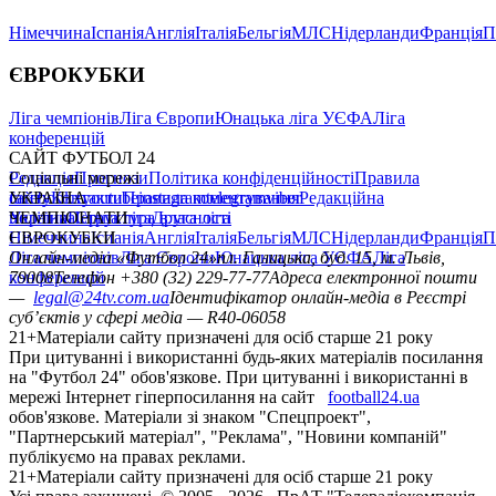
Німеччина
Іспанія
Англія
Італія
Бельгія
МЛС
Нідерланди
Франція
П
ЄВРОКУБКИ
Ліга чемпіонів
Ліга Європи
Юнацька ліга УЄФА
Ліга
конференцій
САЙТ ФУТБОЛ 24
Редакція
Соціальні мережі
Прогнози
Політика конфіденційності
Правила
сайту
facebook
УКРАЇНА
Контакти
x
youtube
Правила коментування
instagram
telegram
viber
Редакційна
політика
Україна
ЧЕМПІОНАТИ
Перша ліга
Структура власності
Друга ліга
Німеччина
ЄВРОКУБКИ
Іспанія
Англія
Італія
Бельгія
МЛС
Нідерланди
Франція
П
Ліга чемпіонів
Онлайн-медіа «Футбол 24»
Ліга Європи
Юнацька ліга УЄФА
пл. Галицька, буд. 15, м. Львів,
Ліга
конференцій
79008
Телефон +380 (32) 229-77-77
Адреса електронної пошти
—
legal@24tv.com.ua
Ідентифікатор онлайн-медіа в Реєстрі
суб’єктів у сфері медіа — R40-06058
21+
Матеріали сайту призначені для осіб старше 21 року
При цитуванні і використанні будь-яких матеріалів посилання
на "Футбол 24" обов'язкове. При цитуванні і використанні в
мережі Інтернет гіперпосилання на сайт
football24.ua
обов'язкове. Матеріали зі знаком "Спецпроект",
"Партнерський матеріал", "Реклама", "Новини компаній"
публікуємо на правах реклами.
21+
Матеріали сайту призначені для осіб старше 21 року