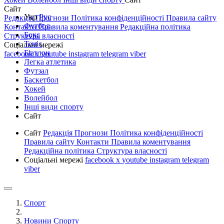
Сайт
Укр
Рус
Редакція
Прогнози
Політика конфіденційності
Правила сайту
Футбол
Контакти
Правила коментування
Редакційна політика
Бокс
Структура власності
Теніс
Соціальні мережі
Біатлон
facebook
x
youtube
instagram
telegram
viber
Легка атлетика
Футзал
Баскетбол
Хокей
Волейбол
Інші види спорту
Сайт
Сайт
Редакція
Прогнози
Політика конфіденційності
Правила сайту
Контакти
Правила коментування
Редакційна політика
Структура власності
Соціальні мережі
facebook
x
youtube
instagram
telegram
viber
Спорт
Новини Спорту