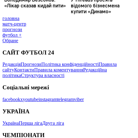
головна
матч-центр
прогнози
футбол +
Обране
САЙТ ФУТБОЛ 24
Редакція
Прогнози
Політика конфіденційності
Правила
сайту
Контакти
Правила коментування
Редакційна
політика
Структура власності
Соціальні мережі
facebook
x
youtube
instagram
telegram
viber
УКРАЇНА
Україна
Перша ліга
Друга ліга
ЧЕМПІОНАТИ