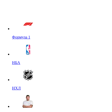
Формула 1
НБА
НХЛ