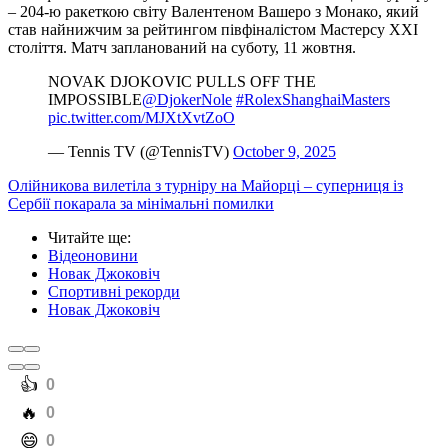
– 204-ю ракеткою світу Валентеном Вашеро з Монако, який
став найнижчим за рейтингом півфіналістом Мастерсу XXI
століття. Матч запланований на суботу, 11 жовтня.
NOVAK DJOKOVIC PULLS OFF THE
IMPOSSIBLE
@DjokerNole
#RolexShanghaiMasters
pic.twitter.com/MJXtXvtZoO
— Tennis TV (@TennisTV)
October 9, 2025
Олійникова вилетіла з турніру на Майорці – суперниця із
Сербії покарала за мінімальні помилки
Читайте ще
:
Відеоновини
Новак Джоковіч
Спортивні рекорди
Новак Джоковіч
️👍
0
️🔥
0
️😄
0