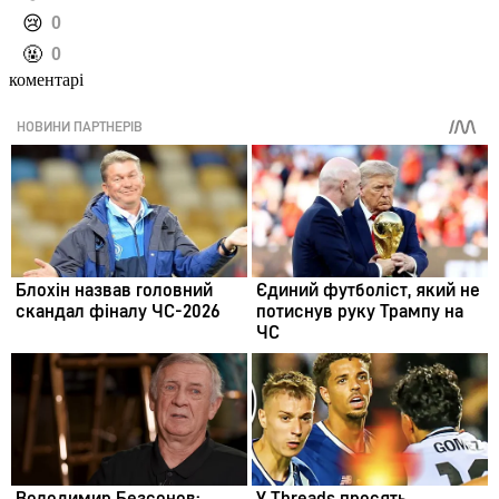
️😢
0
️🤬
0
коментарі