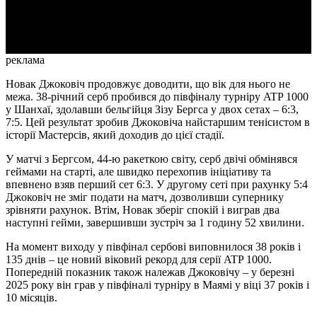
Video
реклама
Новак Джоковіч продовжує доводити, що вік для нього не
межа. 38-річний серб пробився до півфіналу турніру ATP 1000
у Шанхаї, здолавши бельгійця Зізу Бергса у двох сетах – 6:3,
7:5. Цей результат зробив Джоковіча найстаршим тенісистом в
історії Мастерсів, який доходив до цієї стадії.
У матчі з Бергсом, 44-ю ракеткою світу, серб двічі обмінявся
геймами на старті, але швидко перехопив ініціативу та
впевнено взяв перший сет 6:3. У другому сеті при рахунку 5:4
Джоковіч не зміг подати на матч, дозволивши супернику
зрівняти рахунок. Втім, Новак зберіг спокій і виграв два
наступні гейми, завершивши зустріч за 1 годину 52 хвилини.
На момент виходу у півфінал сербові виповнилося 38 років і
135 днів – це новий віковий рекорд для серії ATP 1000.
Попередній показник також належав Джоковічу – у березні
2025 року він грав у півфіналі турніру в Маямі у віці 37 років і
10 місяців.