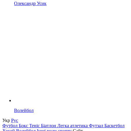
Олександр Усик
Волейбол
Укр
Рус
Футбол
Бокс
Теніс
Біатлон
Легка атлетика
Футзал
Баскетбол
Хокей
Волейбол
Інші види спорту
Сайт