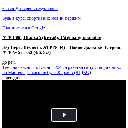
Євген Дігтяренко
Журналіст
Будь в курсі спортивних новин першим
Підписатися в Google
ATP 1000, Шанхай (Китай), 1/4 фіналу, чоловіки
Зізу Бергс (Бельгія, ATP № 44) – Новак Джоковіч (Сербія,
ATP № 5) – 0:2 (3:6, 5:7)
до речі
Тенісна сенсація в Китаї – 204-та ракетка світу створив диво
на Мастерсі, такого не було 25 років (ВІДЕО
)
відео дня
Play