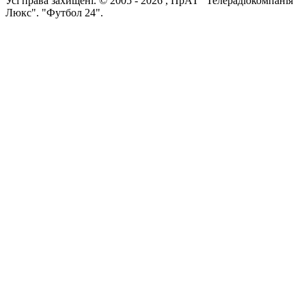
Усi права захищенi. © 2005 -
2026
, ПрАТ "Телерадіокомпанія
Люкс". "Футбол 24".