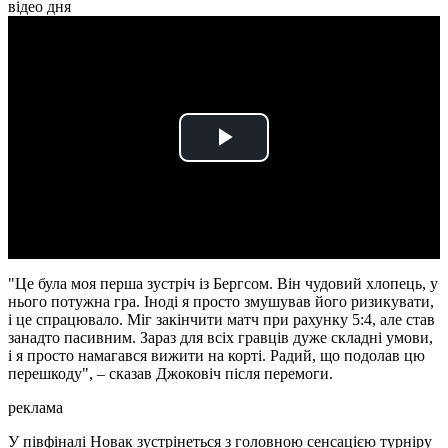
відео дня
Play
Video
"Це була моя перша зустріч із Бергсом. Він чудовий хлопець, у
нього потужна гра. Іноді я просто змушував його ризикувати,
і це спрацювало. Міг закінчити матч при рахунку 5:4, але став
занадто пасивним. Зараз для всіх гравців дуже складні умови,
і я просто намагався вижити на корті. Радий, що подолав цю
перешкоду", – сказав Джоковіч після перемоги.
реклама
У півфіналі Новак зустрінеться з головною сенсацією турніру