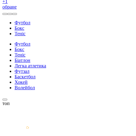
+
1
обране
Футбол
Бокс
Теніс
Футбол
Бокс
Теніс
Біатлон
Легка атлетика
Футзал
Баскетбол
Хокей
Волейбол
топ