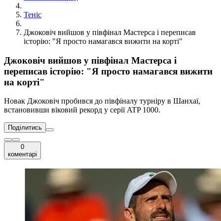
Теніс
Джоковіч вийшов у півфінал Мастерса і переписав
історію: "Я просто намагався вижити на корті"
Джоковіч вийшов у півфінал Мастерса і
переписав історію: "Я просто намагався вижити
на корті"
Новак Джоковіч пробився до півфіналу турніру в Шанхаї,
встановивши віковий рекорд у серії ATP 1000.
Поділитись
0
коментарі