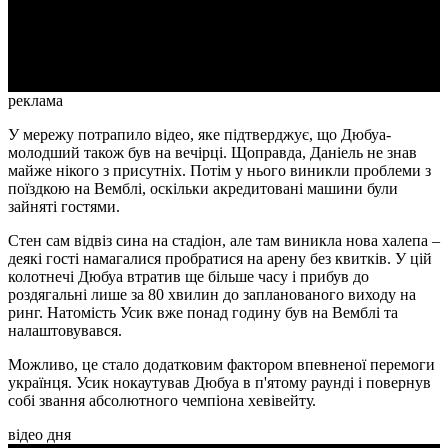
Video
реклама
У мережу потрапило відео, яке підтверджує, що Дюбуа-
молодший також був на вечірці. Щоправда, Даніель не знав
майже нікого з присутніх. Потім у нього виникли проблеми з
поїздкою на Вемблі, оскільки акредитовані машини були
зайняті гостями.
Стен сам відвіз сина на стадіон, але там виникла нова халепа –
деякі гості намагалися пробратися на арену без квитків. У цій
колотнечі Дюбуа втратив ще більше часу і прибув до
роздягальні лише за 80 хвилин до запланованого виходу на
ринг. Натомість Усик вже понад годину був на Вемблі та
налаштовувався.
Можливо, це стало додатковим фактором впевненої перемоги
українця. Усик нокаутував Дюбуа в п'ятому раунді і повернув
собі звання абсолютного чемпіона хевівейту.
відео дня