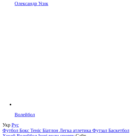
Олександр Усик
Волейбол
Укр
Рус
Футбол
Бокс
Теніс
Біатлон
Легка атлетика
Футзал
Баскетбол
Хокей
Волейбол
Інші види спорту
Сайт