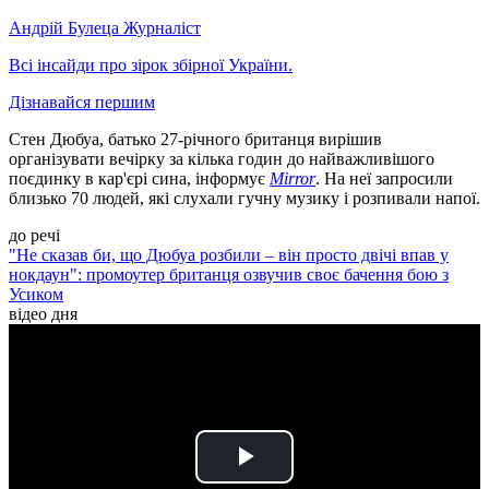
Андрій Булеца
Журналіст
Всі інсайди про зірок збірної України.
Дізнавайся першим
Стен Дюбуа, батько 27-річного британця вирішив
організувати вечірку за кілька годин до найважливішого
поєдинку в кар'єрі сина, інформує
Mirror
. На неї запросили
близько 70 людей, які слухали гучну музику і розпивали напої.
до речі
"Не сказав би, що Дюбуа розбили – він просто двічі впав у
нокдаун": промоутер британця озвучив своє бачення бою з
Усиком
відео дня
Play