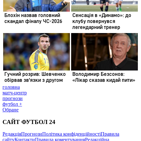
головна
матч-центр
прогнози
футбол +
Обране
САЙТ ФУТБОЛ 24
Редакція
Прогнози
Політика конфіденційності
Правила
сайту
Контакти
Правила коментування
Редакційна