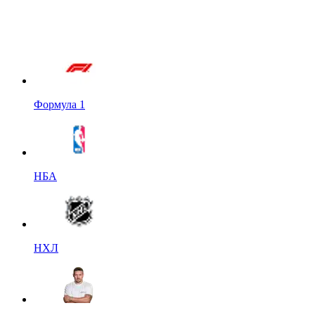
Формула 1
НБА
НХЛ