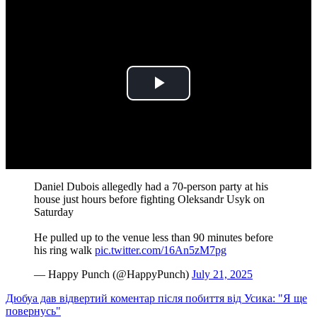
Play
Video
Daniel Dubois allegedly had a 70-person party at his
house just hours before fighting Oleksandr Usyk on
Saturday
He pulled up to the venue less than 90 minutes before
his ring walk
pic.twitter.com/16An5zM7pg
— Happy Punch (@HappyPunch)
July 21, 2025
Дюбуа дав відвертий коментар після побиття від Усика: "Я ще
повернусь"