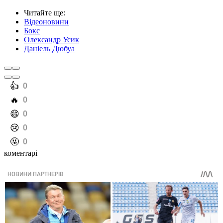
Читайте ще
:
Відеоновини
Бокс
Олександр Усик
Даніель Дюбуа
️👍
0
️🔥
0
️😄
0
️😢
0
️🤬
0
коментарі