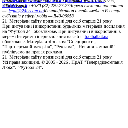
Ліга чемпіонів
Онлайн-медіа «Футбол 24»
Ліга Європи
Юнацька ліга УЄФА
пл. Галицька, буд. 15, м. Львів,
Ліга
конференцій
79008
Телефон +380 (32) 229-77-77
Адреса електронної пошти
—
legal@24tv.com.ua
Ідентифікатор онлайн-медіа в Реєстрі
суб’єктів у сфері медіа — R40-06058
21+
Матеріали сайту призначені для осіб старше 21 року
При цитуванні і використанні будь-яких матеріалів посилання
на "Футбол 24" обов'язкове. При цитуванні і використанні в
мережі Інтернет гіперпосилання на сайт
football24.ua
обов'язкове. Матеріали зі знаком "Спецпроект",
"Партнерський матеріал", "Реклама", "Новини компаній"
публікуємо на правах реклами.
21+
Матеріали сайту призначені для осіб старше 21 року
Усi права захищенi. © 2005 -
2026
, ПрАТ "Телерадіокомпанія
Люкс". "Футбол 24".