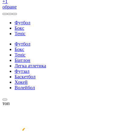
+
1
обране
Футбол
Бокс
Теніс
Футбол
Бокс
Теніс
Біатлон
Легка атлетика
Футзал
Баскетбол
Хокей
Волейбол
топ