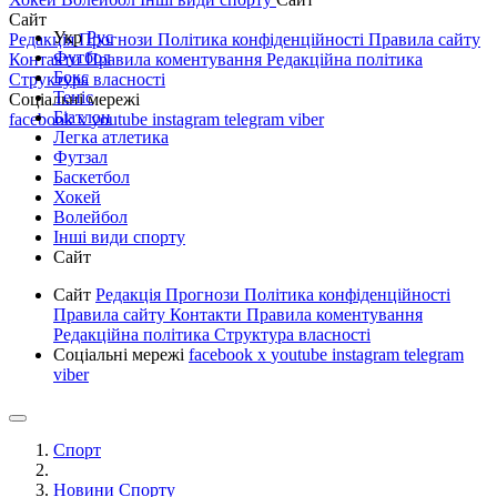
Сайт
Укр
Рус
Редакція
Прогнози
Політика конфіденційності
Правила сайту
Футбол
Контакти
Правила коментування
Редакційна політика
Бокс
Структура власності
Теніс
Соціальні мережі
Біатлон
facebook
x
youtube
instagram
telegram
viber
Легка атлетика
Футзал
Баскетбол
Хокей
Волейбол
Інші види спорту
Сайт
Сайт
Редакція
Прогнози
Політика конфіденційності
Правила сайту
Контакти
Правила коментування
Редакційна політика
Структура власності
Соціальні мережі
facebook
x
youtube
instagram
telegram
viber
Спорт
Новини Спорту