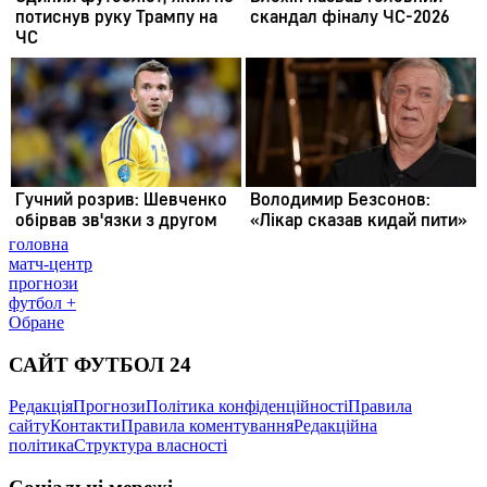
головна
матч-центр
прогнози
футбол +
Обране
САЙТ ФУТБОЛ 24
Редакція
Прогнози
Політика конфіденційності
Правила
сайту
Контакти
Правила коментування
Редакційна
політика
Структура власності