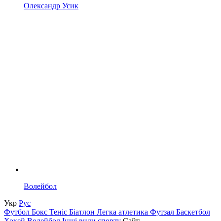
Олександр Усик
Волейбол
Укр
Рус
Футбол
Бокс
Теніс
Біатлон
Легка атлетика
Футзал
Баскетбол
Хокей
Волейбол
Інші види спорту
Сайт