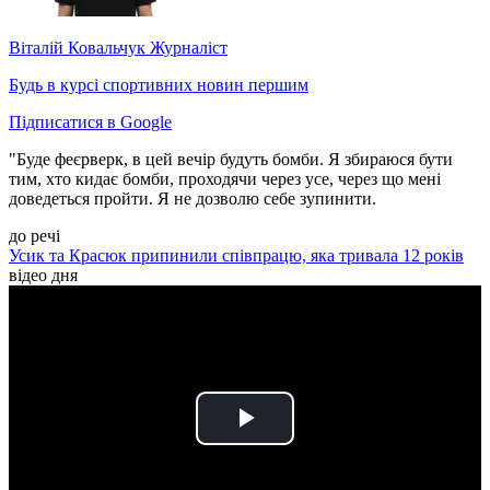
Віталій Ковальчук
Журналіст
Будь в курсі спортивних новин першим
Підписатися в Google
"Буде феєрверк, в цей вечір будуть бомби. Я збираюся бути
тим, хто кидає бомби, проходячи через усе, через що мені
доведеться пройти. Я не дозволю себе зупинити.
до речі
Усик та Красюк припинили співпрацю, яка тривала 12 років
відео дня
Play