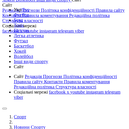
Сайт
Укр
Рус
Редакція
Прогнози
Політика конфіденційності
Правила сайту
Футбол
Контакти
Правила коментування
Редакційна політика
Бокс
Структура власності
Теніс
Соціальні мережі
Біатлон
facebook
x
youtube
instagram
telegram
viber
Легка атлетика
Футзал
Баскетбол
Хокей
Волейбол
Інші види спорту
Сайт
Сайт
Редакція
Прогнози
Політика конфіденційності
Правила сайту
Контакти
Правила коментування
Редакційна політика
Структура власності
Соціальні мережі
facebook
x
youtube
instagram
telegram
viber
Спорт
Новини Спорту