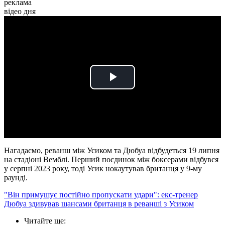
реклама
відео дня
Play
Video
Нагадаємо, реванш між Усиком та Дюбуа відбудеться 19 липня
на стадіоні Вемблі. Перший поєдинок між боксерами відбувся
у серпні 2023 року, тоді Усик нокаутував британця у 9-му
раунді.
"Він примушує постійно пропускати удари": екс-тренер
Дюбуа здивував шансами британця в реванші з Усиком
Читайте ще
: