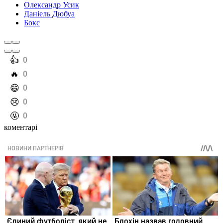
Олександр Усик
Даніель Дюбуа
Бокс
️👍
0
️🔥
0
️😄
0
️😢
0
️🤬
0
коментарі