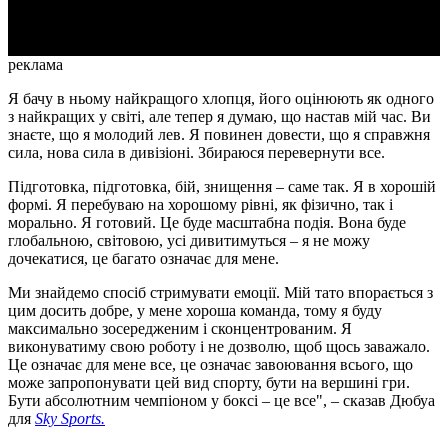
Video
реклама
Я бачу в ньому найкращого хлопця, його оцінюють як одного
з найкращих у світі, але тепер я думаю, що настав мій час. Ви
знаєте, що я молодий лев. Я повинен довести, що я справжня
сила, нова сила в дивізіоні. Збираюся перевернути все.
Підготовка, підготовка, бій, знищення – саме так. Я в хорошій
формі. Я перебуваю на хорошому рівні, як фізично, так і
морально. Я готовий. Це буде масштабна подія. Вона буде
глобальною, світовою, усі дивитимуться – я не можу
дочекатися, це багато означає для мене.
Ми знайдемо спосіб стримувати емоції. Мій тато впорається з
цим досить добре, у мене хороша команда, тому я буду
максимально зосередженим і сконцентрованим. Я
виконуватиму свою роботу і не дозволю, щоб щось заважало.
Це означає для мене все, це означає завоювання всього, що
може запропонувати цей вид спорту, бути на вершині гри.
Бути абсолютним чемпіоном у боксі – це все", – сказав Дюбуа
для
Sky Sports.