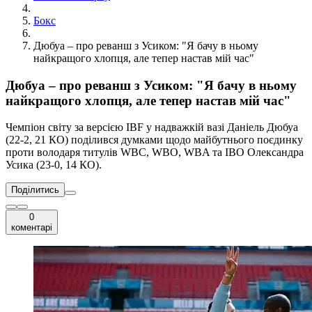
Бокс
Дюбуа – про реванш з Усиком: "Я бачу в ньому
найкращого хлопця, але тепер настав мій час"
Дюбуа – про реванш з Усиком: "Я бачу в ньому
найкращого хлопця, але тепер настав мій час"
Чемпіон світу за версією IBF у надважкій вазі Даніель Дюбуа
(22-2, 21 КО) поділився думками щодо майбутнього поєдинку
проти володаря титулів WBC, WBO, WBA та IBO Олександра
Усика (23-0, 14 КО).
Поділитись
0
коментарі