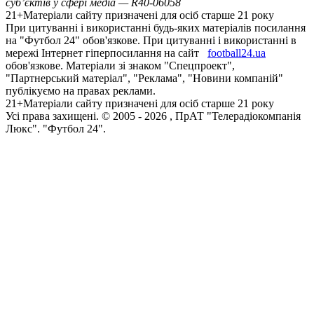
суб’єктів у сфері медіа — R40-06058
21+
Матеріали сайту призначені для осіб старше 21 року
При цитуванні і використанні будь-яких матеріалів посилання
на "Футбол 24" обов'язкове. При цитуванні і використанні в
мережі Інтернет гіперпосилання на сайт
football24.ua
обов'язкове. Матеріали зі знаком "Спецпроект",
"Партнерський матеріал", "Реклама", "Новини компаній"
публікуємо на правах реклами.
21+
Матеріали сайту призначені для осіб старше 21 року
Усi права захищенi. © 2005 -
2026
, ПрАТ "Телерадіокомпанія
Люкс". "Футбол 24".