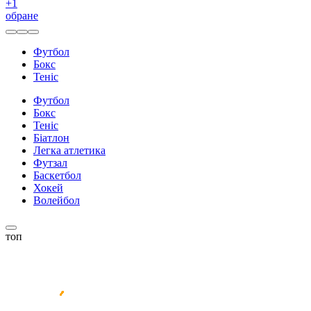
+
1
обране
Футбол
Бокс
Теніс
Футбол
Бокс
Теніс
Біатлон
Легка атлетика
Футзал
Баскетбол
Хокей
Волейбол
топ