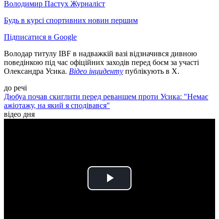
Володимир Пастух
Журналіст
Будь в курсі спортивних новин першим
Підписатися в Google
Володар титулу IBF в надважкій вазі відзначився дивною
поведінкою під час офіційних заходів перед боєм за участі
Олександра Усика.
Відео інциденту
публікують в X.
до речі
Дюбуа почав скиглити перед реваншем проти Усика: "Немає
ажіотажу, на який я сподівався"
відео дня
Play
Video