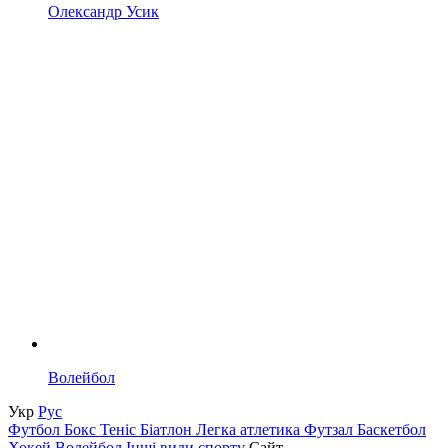
Олександр Усик
Волейбол
Укр
Рус
Футбол
Бокс
Теніс
Біатлон
Легка атлетика
Футзал
Баскетбол
Хокей
Волейбол
Інші види спорту
Сайт