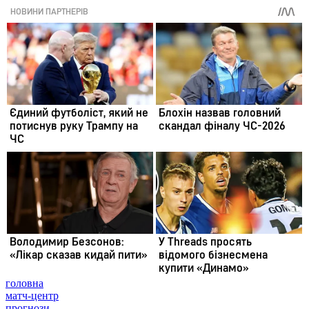
головна
матч-центр
прогнози