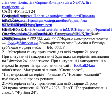
Ліга чемпіонів
Ліга Європи
Юнацька ліга УЄФА
Ліга
конференцій
САЙТ ФУТБОЛ 24
Редакція
Соціальні мережі
Прогнози
Політика конфіденційності
Правила
сайту
facebook
УКРАЇНА
Контакти
x
youtube
Правила коментування
instagram
telegram
viber
Редакційна
політика
Україна
ЧЕМПІОНАТИ
Перша ліга
Структура власності
Друга ліга
Німеччина
ЄВРОКУБКИ
Іспанія
Англія
Італія
Бельгія
МЛС
Нідерланди
Франція
П
Ліга чемпіонів
Онлайн-медіа «Футбол 24»
Ліга Європи
Юнацька ліга УЄФА
пл. Галицька, буд. 15, м. Львів,
Ліга
конференцій
79008
Телефон +380 (32) 229-77-77
Адреса електронної пошти
—
legal@24tv.com.ua
Ідентифікатор онлайн-медіа в Реєстрі
суб’єктів у сфері медіа — R40-06058
21+
Матеріали сайту призначені для осіб старше 21 року
При цитуванні і використанні будь-яких матеріалів посилання
на "Футбол 24" обов'язкове. При цитуванні і використанні в
мережі Інтернет гіперпосилання на сайт
football24.ua
обов'язкове. Матеріали зі знаком "Спецпроект",
"Партнерський матеріал", "Реклама", "Новини компаній"
публікуємо на правах реклами.
21+
Матеріали сайту призначені для осіб старше 21 року
Усi права захищенi. © 2005 -
2026
, ПрАТ "Телерадіокомпанія
Люкс". "Футбол 24".