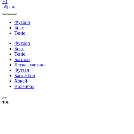
+
1
обране
Футбол
Бокс
Теніс
Футбол
Бокс
Теніс
Біатлон
Легка атлетика
Футзал
Баскетбол
Хокей
Волейбол
топ