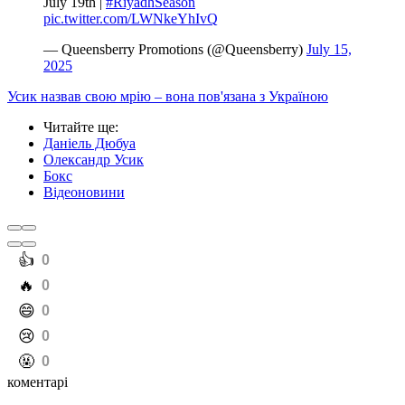
July 19th |
#RiyadhSeason
pic.twitter.com/LWNkeYhIvQ
— Queensberry Promotions (@Queensberry)
July 15,
2025
Усик назвав свою мрію – вона пов'язана з Україною
Читайте ще
:
Даніель Дюбуа
Олександр Усик
Бокс
Відеоновини
️👍
0
️🔥
0
️😄
0
️😢
0
️🤬
0
коментарі