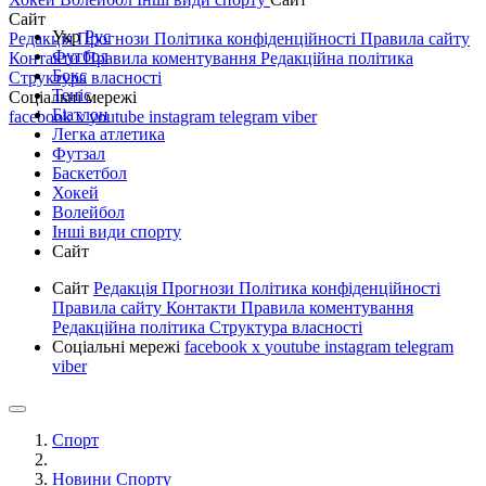
Сайт
Укр
Рус
Редакція
Прогнози
Політика конфіденційності
Правила сайту
Футбол
Контакти
Правила коментування
Редакційна політика
Бокс
Структура власності
Теніс
Соціальні мережі
Біатлон
facebook
x
youtube
instagram
telegram
viber
Легка атлетика
Футзал
Баскетбол
Хокей
Волейбол
Інші види спорту
Сайт
Сайт
Редакція
Прогнози
Політика конфіденційності
Правила сайту
Контакти
Правила коментування
Редакційна політика
Структура власності
Соціальні мережі
facebook
x
youtube
instagram
telegram
viber
Спорт
Новини Спорту