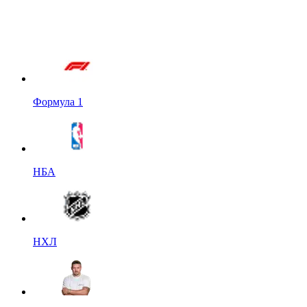
Формула 1
НБА
НХЛ