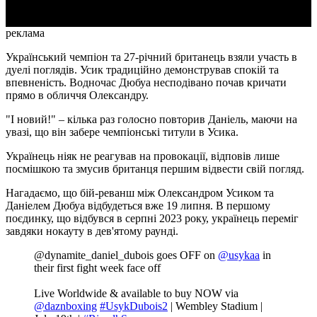
реклама
Український чемпіон та 27-річний британець взяли участь в
дуелі поглядів. Усик традиційно демонстрував спокій та
впевненість. Водночас Дюбуа несподівано почав кричати
прямо в обличчя Олександру.
"І новий!" – кілька раз голосно повторив Даніель, маючи на
увазі, що він забере чемпіонські титули в Усика.
Українець ніяк не реагував на провокації, відповів лише
посмішкою та змусив британця першим відвести свій погляд.
Нагадаємо, що бій-реванш між Олександром Усиком та
Даніелем Дюбуа відбудеться вже 19 липня. В першому
поєдинку, що відбувся в серпні 2023 року, українець переміг
завдяки нокауту в дев'ятому раунді.
@dynamite_daniel_dubois goes OFF on
@usykaa
in
their first fight week face off
Live Worldwide & available to buy NOW via
@daznboxing
#UsykDubois2
| Wembley Stadium |