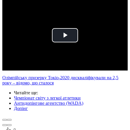
Play
Video
Олімпійську призерку Токіо-2020 дискваліфікували на 2,5
року – відомо, що сталося
Читайте ще
:
Чемпіонат світу з легкої атлетики
Антидопінгове агентство (WADA)
Допінг