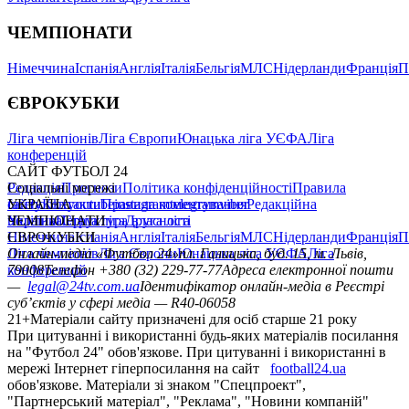
ЧЕМПІОНАТИ
Німеччина
Іспанія
Англія
Італія
Бельгія
МЛС
Нідерланди
Франція
П
ЄВРОКУБКИ
Ліга чемпіонів
Ліга Європи
Юнацька ліга УЄФА
Ліга
конференцій
САЙТ ФУТБОЛ 24
Редакція
Соціальні мережі
Прогнози
Політика конфіденційності
Правила
сайту
facebook
УКРАЇНА
Контакти
x
youtube
Правила коментування
instagram
telegram
viber
Редакційна
політика
Україна
ЧЕМПІОНАТИ
Перша ліга
Структура власності
Друга ліга
Німеччина
ЄВРОКУБКИ
Іспанія
Англія
Італія
Бельгія
МЛС
Нідерланди
Франція
П
Ліга чемпіонів
Онлайн-медіа «Футбол 24»
Ліга Європи
Юнацька ліга УЄФА
пл. Галицька, буд. 15, м. Львів,
Ліга
конференцій
79008
Телефон +380 (32) 229-77-77
Адреса електронної пошти
—
legal@24tv.com.ua
Ідентифікатор онлайн-медіа в Реєстрі
суб’єктів у сфері медіа — R40-06058
21+
Матеріали сайту призначені для осіб старше 21 року
При цитуванні і використанні будь-яких матеріалів посилання
на "Футбол 24" обов'язкове. При цитуванні і використанні в
мережі Інтернет гіперпосилання на сайт
football24.ua
обов'язкове. Матеріали зі знаком "Спецпроект",
"Партнерський матеріал", "Реклама", "Новини компаній"