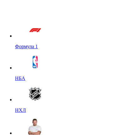
Формула 1
НБА
НХЛ