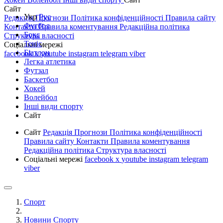
Сайт
Укр
Рус
Редакція
Прогнози
Політика конфіденційності
Правила сайту
Футбол
Контакти
Правила коментування
Редакційна політика
Бокс
Структура власності
Теніс
Соціальні мережі
Біатлон
facebook
x
youtube
instagram
telegram
viber
Легка атлетика
Футзал
Баскетбол
Хокей
Волейбол
Інші види спорту
Сайт
Сайт
Редакція
Прогнози
Політика конфіденційності
Правила сайту
Контакти
Правила коментування
Редакційна політика
Структура власності
Соціальні мережі
facebook
x
youtube
instagram
telegram
viber
Спорт
Новини Спорту