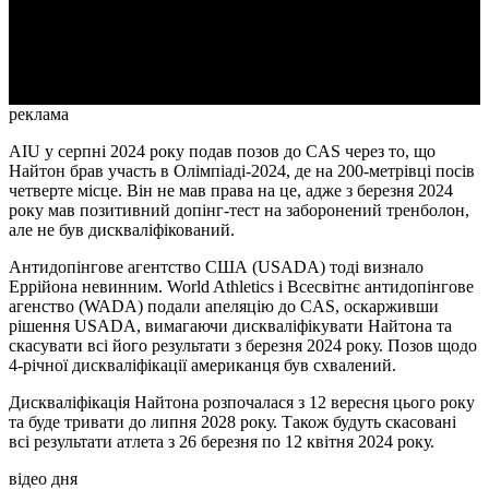
Video
реклама
AIU у серпні 2024 року подав позов до CAS через то, що
Найтон брав участь в Олімпіаді-2024, де на 200-метрівці посів
четверте місце. Він не мав права на це, адже з березня 2024
року мав позитивний допінг-тест на заборонений тренболон,
але не був дискваліфікований.
Антидопінгове агентство США (USADA) тоді визнало
Еррійона невинним. World Athletics і Всесвітнє антидопінгове
агенство (WADA) подали апеляцію до CAS, оскарживши
рішення USADA, вимагаючи дискваліфікувати Найтона та
скасувати всі його результати з березня 2024 року. Позов щодо
4-річної дискваліфікації американця був схвалений.
Дискваліфікація Найтона розпочалася з 12 вересня цього року
та буде тривати до липня 2028 року. Також будуть скасовані
всі результати атлета з 26 березня по 12 квітня 2024 року.
відео дня