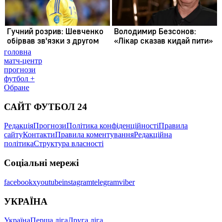
головна
матч-центр
прогнози
футбол +
Обране
САЙТ ФУТБОЛ 24
Редакція
Прогнози
Політика конфіденційності
Правила
сайту
Контакти
Правила коментування
Редакційна
політика
Структура власності
Соціальні мережі
facebook
x
youtube
instagram
telegram
viber
УКРАЇНА
Україна
Перша ліга
Друга ліга