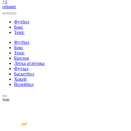
+
1
обране
Футбол
Бокс
Теніс
Футбол
Бокс
Теніс
Біатлон
Легка атлетика
Футзал
Баскетбол
Хокей
Волейбол
топ