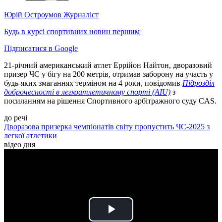
Юрій Остроумов
Журналіст
Будь в курсі спортивних новин першим
Підписатися в Google
21-річний американський атлет Еррійон Найтон, дворазовий
призер ЧС у бігу на 200 метрів, отримав заборону на участь у
будь-яких змаганнях терміном на 4 роки, повідомив
Підрозділ
доброчесності в легкоатлетичному спорті (AIU)
з
посиланням на рішення Спортивного арбітражного суду CAS.
до речі
Дворазова призерка чемпіонатів світу пропустить ЧС-2025 з
легкої атлетики
відео дня
Play