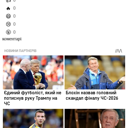
️👍
0
️🔥
0
️😄
0
️😢
0
️🤬
0
коментарі