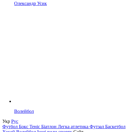
Олександр Усик
Волейбол
Укр
Рус
Футбол
Бокс
Теніс
Біатлон
Легка атлетика
Футзал
Баскетбол
Хокей
Волейбол
Інші види спорту
Сайт