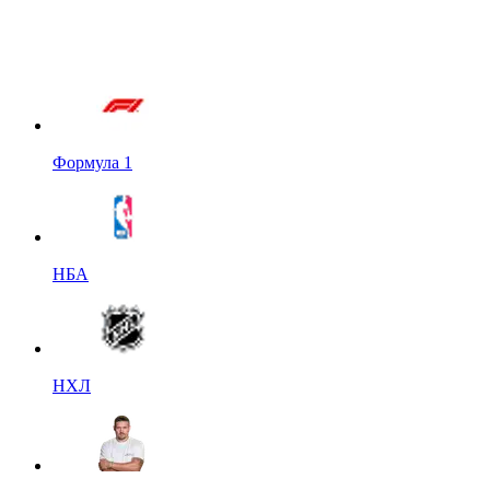
Формула 1
НБА
НХЛ