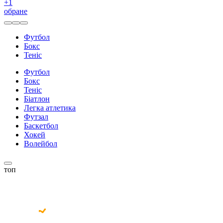
+
1
обране
Футбол
Бокс
Теніс
Футбол
Бокс
Теніс
Біатлон
Легка атлетика
Футзал
Баскетбол
Хокей
Волейбол
топ