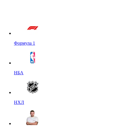
Формула 1
НБА
НХЛ