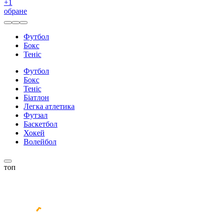
+
1
обране
Футбол
Бокс
Теніс
Футбол
Бокс
Теніс
Біатлон
Легка атлетика
Футзал
Баскетбол
Хокей
Волейбол
топ