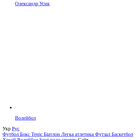
Олександр Усик
Волейбол
Укр
Рус
Футбол
Бокс
Теніс
Біатлон
Легка атлетика
Футзал
Баскетбол
Хокей
Волейбол
Інші види спорту
Сайт