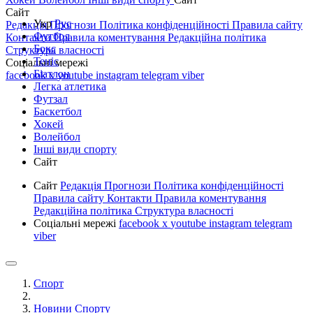
Сайт
Укр
Рус
Редакція
Прогнози
Політика конфіденційності
Правила сайту
Футбол
Контакти
Правила коментування
Редакційна політика
Бокс
Структура власності
Теніс
Соціальні мережі
Біатлон
facebook
x
youtube
instagram
telegram
viber
Легка атлетика
Футзал
Баскетбол
Хокей
Волейбол
Інші види спорту
Сайт
Сайт
Редакція
Прогнози
Політика конфіденційності
Правила сайту
Контакти
Правила коментування
Редакційна політика
Структура власності
Соціальні мережі
facebook
x
youtube
instagram
telegram
viber
Спорт
Новини Спорту