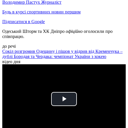
Володимир Пастух
Журналіст
Будь в курсі спортивних новин першим
Підписатися в Google
Одеський Шторм та ХК Дніпро
офіційно
оголосили про
співпрацю.
до речі
Сокіл розгромив Одещину і пішов у відрив від Кременчука –
дублі Бородая та Чердака: чемпіонат України з хокею
відео дня
Play
Video