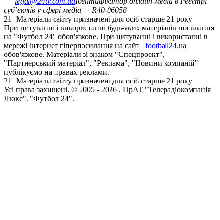
️😢
0
️🤬
0
коментарі