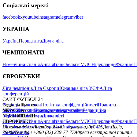
"Не зрозуміло, хто на кого напав": легенда НХЛ розніс
Орбана за допомогу РФ і порівняв Путіна з Гітлером
Читайте ще
:
Хокей
ХК Шторм Одеса
️👍
1
️🔥
0
️😄
0