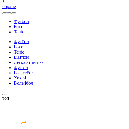
+
1
обране
Футбол
Бокс
Теніс
Футбол
Бокс
Теніс
Біатлон
Легка атлетика
Футзал
Баскетбол
Хокей
Волейбол
топ