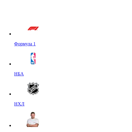
Формула 1
НБА
НХЛ