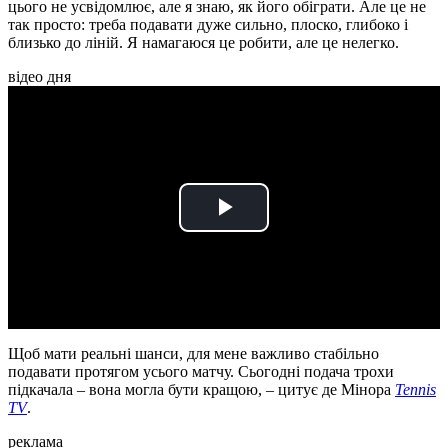
цього не усвідомлює, але я знаю, як його обіграти. Але це не
так просто: треба подавати дуже сильно, плоско, глибоко і
близько до ліній. Я намагаюся це робити, але це нелегко.
відео дня
Play
Video
Щоб мати реальні шанси, для мене важливо стабільно
подавати протягом усього матчу. Сьогодні подача трохи
підкачала – вона могла бути кращою, – цитує де Мінора
Tennis
TV
.
реклама