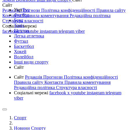
Сайт
Укр
Рус
Редакція
Прогнози
Політика конфіденційності
Правила сайту
Футбол
Контакти
Правила коментування
Редакційна політика
Бокс
Структура власності
Теніс
Соціальні мережі
Біатлон
facebook
x
youtube
instagram
telegram
viber
Легка атлетика
Футзал
Баскетбол
Хокей
Волейбол
Інші види спорту
Сайт
Сайт
Редакція
Прогнози
Політика конфіденційності
Правила сайту
Контакти
Правила коментування
Редакційна політика
Структура власності
Соціальні мережі
facebook
x
youtube
instagram
telegram
viber
Спорт
Новини Спорту