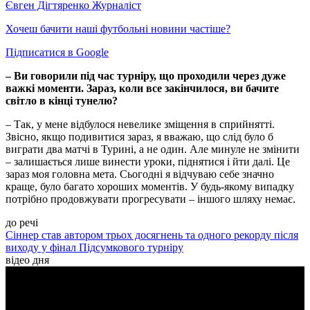
Євген Дігтяренко
Журналіст
Хочеш бачити наші футбольні новини частіше?
Підписатися в Google
– Ви говорили під час турніру, що проходили через дуже
важкі моменти. Зараз, коли все закінчилося, ви бачите
світло в кінці тунелю?
– Так, у мене відбулося невелике зміщення в сприйнятті.
Звісно, якщо подивитися зараз, я вважаю, що слід було б
виграти два матчі в Турині, а не один. Але минуле не змінити
– залишається лише винести уроки, піднятися і йти далі. Це
зараз моя головна мета. Сьогодні я відчуваю себе значно
краще, було багато хороших моментів. У будь-якому випадку
потрібно продовжувати прогресувати – іншого шляху немає.
до речі
Сіннер став автором трьох досягнень та одного рекорду після
виходу у фінал Підсумкового турніру
відео дня