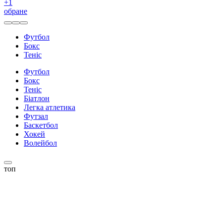
+
1
обране
Футбол
Бокс
Теніс
Футбол
Бокс
Теніс
Біатлон
Легка атлетика
Футзал
Баскетбол
Хокей
Волейбол
топ