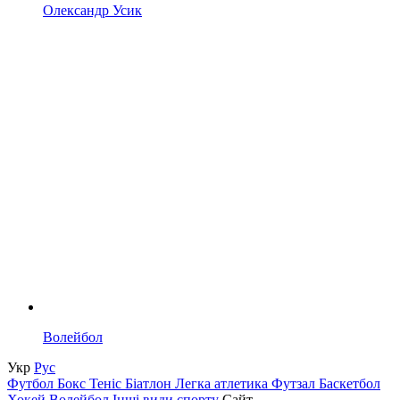
Олександр Усик
Волейбол
Укр
Рус
Футбол
Бокс
Теніс
Біатлон
Легка атлетика
Футзал
Баскетбол
Хокей
Волейбол
Інші види спорту
Сайт