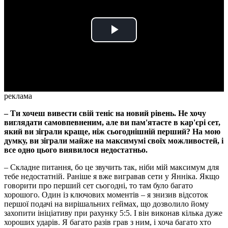
Play
Video
реклама
– Ти хочеш вивести свій теніс на новий рівень. Не хочу
виглядати самовпевненим, але ви пам'ятаєте в кар'єрі сет,
який ви зіграли краще, ніж сьогоднішній перший? На мою
думку, ви зіграли майже на максимумі своїх можливостей, і
все одно цього виявилося недостатньо.
– Складне питання, бо це звучить так, ніби мій максимум для
тебе недостатній. Раніше я вже вигравав сети у Янніка. Якщо
говорити про перший сет сьогодні, то там було багато
хорошого. Один із ключових моментів – я знизив відсоток
першої подачі на вирішальних геймах, що дозволило йому
захопити ініціативу при рахунку 5:5. І він виконав кілька дуже
хороших ударів. Я багато разів грав з ним, і хоча багато хто