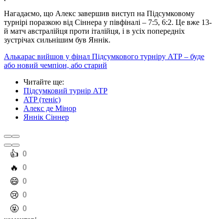
Нагадаємо, що Алекс завершив виступ на Підсумковому
турнірі поразкою від Сіннера у півфіналі – 7:5, 6:2. Це вже 13-
й матч австралійця проти італійця, і в усіх попередніх
зустрічах сильнішим був Яннік.
Алькарас вийшов у фінал Підсумкового турніру АТР – буде
або новий чемпіон, або старий
Читайте ще
:
Підсумковий турнір АТР
ATP (теніс)
Алекс де Мінор
Яннік Сіннер
️👍
0
️🔥
0
️😄
0
️😢
0
️🤬
0