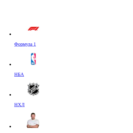
Формула 1
НБА
НХЛ