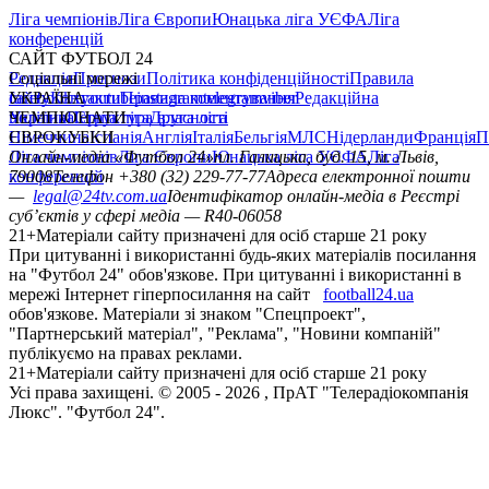
Ліга чемпіонів
Ліга Європи
Юнацька ліга УЄФА
Ліга
конференцій
САЙТ ФУТБОЛ 24
Редакція
Соціальні мережі
Прогнози
Політика конфіденційності
Правила
сайту
facebook
УКРАЇНА
Контакти
x
youtube
Правила коментування
instagram
telegram
viber
Редакційна
політика
Україна
ЧЕМПІОНАТИ
Перша ліга
Структура власності
Друга ліга
Німеччина
ЄВРОКУБКИ
Іспанія
Англія
Італія
Бельгія
МЛС
Нідерланди
Франція
П
Ліга чемпіонів
Онлайн-медіа «Футбол 24»
Ліга Європи
Юнацька ліга УЄФА
пл. Галицька, буд. 15, м. Львів,
Ліга
конференцій
79008
Телефон +380 (32) 229-77-77
Адреса електронної пошти
—
legal@24tv.com.ua
Ідентифікатор онлайн-медіа в Реєстрі
суб’єктів у сфері медіа — R40-06058
21+
Матеріали сайту призначені для осіб старше 21 року
При цитуванні і використанні будь-яких матеріалів посилання
на "Футбол 24" обов'язкове. При цитуванні і використанні в
мережі Інтернет гіперпосилання на сайт
football24.ua
обов'язкове. Матеріали зі знаком "Спецпроект",
"Партнерський матеріал", "Реклама", "Новини компаній"
публікуємо на правах реклами.
21+
Матеріали сайту призначені для осіб старше 21 року
Усi права захищенi. © 2005 -
2026
, ПрАТ "Телерадіокомпанія
Люкс". "Футбол 24".