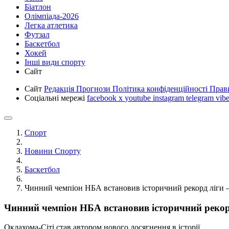
Біатлон
Олімпіада-2026
Легка атлетика
Футзал
Баскетбол
Хокей
Інші види спорту
Сайт
Сайт
Редакція
Прогнози
Політика конфіденційності
Прав
Соціальні мережі
facebook
x
youtube
instagram
telegram
vibe
Спорт
Новини Спорту
Баскетбол
Чинний чемпіон НБА встановив історичний рекорд ліги –
Чинний чемпіон НБА встановив історичний рекорд 
Оклахома-Сіті став автором нового досягнення в історії.