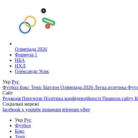
Олімпіада 2026
Формула 1
НБА
НХЛ
Олександр Усик
Укр
Рус
Футбол
Бокс
Теніс
Біатлон
Олімпіада-2026
Легка атлетика
Фут
Сайт
Редакція
Прогнози
Політика конфіденційності
Правила сайту
К
Соціальні мережі
facebook
x
youtube
instagram
telegram
viber
Укр
Рус
Футбол
Бокс
Теніс