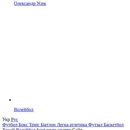
Олександр Усик
Волейбол
Укр
Рус
Футбол
Бокс
Теніс
Біатлон
Легка атлетика
Футзал
Баскетбол
Хокей
Волейбол
Інші види спорту
Сайт