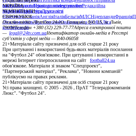
Редакція
Соціальні мережі
Прогнози
Політика конфіденційності
Правила
сайту
facebook
УКРАЇНА
Контакти
x
youtube
Правила коментування
instagram
telegram
viber
Редакційна
політика
Україна
ЧЕМПІОНАТИ
Перша ліга
Структура власності
Друга ліга
Німеччина
ЄВРОКУБКИ
Іспанія
Англія
Італія
Бельгія
МЛС
Нідерланди
Франція
П
Ліга чемпіонів
Онлайн-медіа «Футбол 24»
Ліга Європи
Юнацька ліга УЄФА
пл. Галицька, буд. 15, м. Львів,
Ліга
конференцій
79008
Телефон +380 (32) 229-77-77
Адреса електронної пошти
—
legal@24tv.com.ua
Ідентифікатор онлайн-медіа в Реєстрі
суб’єктів у сфері медіа — R40-06058
21+
Матеріали сайту призначені для осіб старше 21 року
При цитуванні і використанні будь-яких матеріалів посилання
на "Футбол 24" обов'язкове. При цитуванні і використанні в
мережі Інтернет гіперпосилання на сайт
football24.ua
обов'язкове. Матеріали зі знаком "Спецпроект",
"Партнерський матеріал", "Реклама", "Новини компаній"
публікуємо на правах реклами.
21+
Матеріали сайту призначені для осіб старше 21 року
Усi права захищенi. © 2005 -
2026
, ПрАТ "Телерадіокомпанія
Люкс". "Футбол 24".