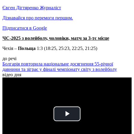
Євген Дігтяренко
Журналіст
Дізнавайся про перемоги першим.
Підписатися в Google
ЧС-2025 з волейболу, чоловіки, матч за 3-тє місце
Чехія –
Польща
1:3 (18:25, 25:23, 22:25, 21:25)
до речі
Болгарія повторила національне досягнення 55-річної
давнини та зіграє у фіналі чемпіонату світу з волейболу
відео дня
Play