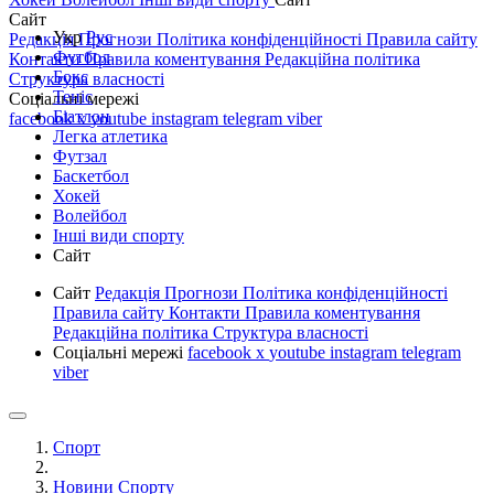
Сайт
Укр
Рус
Редакція
Прогнози
Політика конфіденційності
Правила сайту
Футбол
Контакти
Правила коментування
Редакційна політика
Бокс
Структура власності
Теніс
Соціальні мережі
Біатлон
facebook
x
youtube
instagram
telegram
viber
Легка атлетика
Футзал
Баскетбол
Хокей
Волейбол
Інші види спорту
Сайт
Сайт
Редакція
Прогнози
Політика конфіденційності
Правила сайту
Контакти
Правила коментування
Редакційна політика
Структура власності
Соціальні мережі
facebook
x
youtube
instagram
telegram
viber
Спорт
Новини Спорту