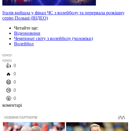
Італія вийшла у фінал ЧС з волейболу та перервала розкішну
серію Польщі (ВІДЕО)
Читайте ще
:
Відеоновини
Чемпіонат світу з волейболу (чоловіки)
Волейбол
️👍
0
️🔥
0
️😄
0
️😢
0
️🤬
0
коментарі