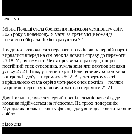
Video
реклама
Збірна Польщі стала бронзовим призером чемпіонату світу
2025 року з волейболу. У матчі за третє місце команда
впевнено обіграла Чехію з рахунком 3:1.
Поєдинок розпочався з переваги поляків, які у першій партії
вирвалися вперед на сім очок та довели справу до перемоги –
25:18. У другому сеті Чехія проявила характер і, попри
постійний тиск суперника, зуміла зрівняти рахунок завдяки
успіху 25:23. Втім, у третій партії Польща знову встановила
контроль і здобула перемогу 25:22. А у четвертому сеті
вирішальною стала серія з чотирьох очок поспіль – поляки
закріпили перевагу та довели матч до перемоги 25:21.
Для Польщі це вже четвертий поспіль чемпіонат світу, де
команда підіймається на п’єдестал. На трьох попередніх
Мундіалях поляки грали у фіналі, здобувши два золота та одне
срібло.
відео дня