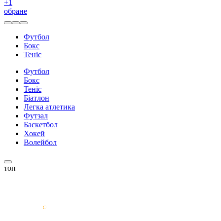
+
1
обране
Футбол
Бокс
Теніс
Футбол
Бокс
Теніс
Біатлон
Легка атлетика
Футзал
Баскетбол
Хокей
Волейбол
топ