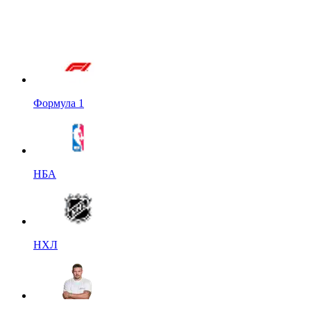
Формула 1
НБА
НХЛ