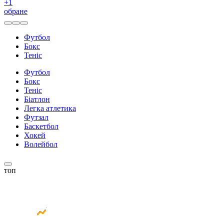
+
1
обране
Футбол
Бокс
Теніс
Футбол
Бокс
Теніс
Біатлон
Легка атлетика
Футзал
Баскетбол
Хокей
Волейбол
топ