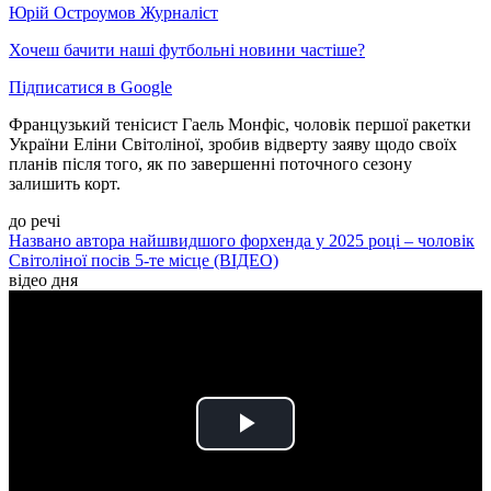
Юрій Остроумов
Журналіст
Хочеш бачити наші футбольні новини частіше?
Підписатися в Google
Французький тенісист Гаель Монфіс, чоловік першої ракетки
України Еліни Світоліної, зробив відверту заяву щодо своїх
планів після того, як по завершенні поточного сезону
залишить корт.
до речі
Названо автора найшвидшого форхенда у 2025 році – чоловік
Світоліної посів 5-те місце (ВІДЕО)
відео дня
Play