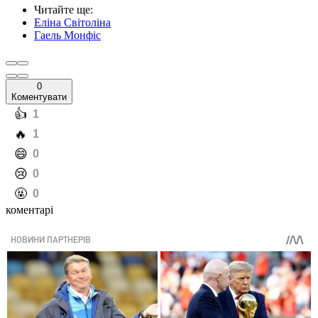
Читайте ще
:
Еліна Світоліна
Гаель Монфіс
0
Коментувати
️👍
1
️🔥
1
️😄
0
️😢
0
️🤬
0
коментарі