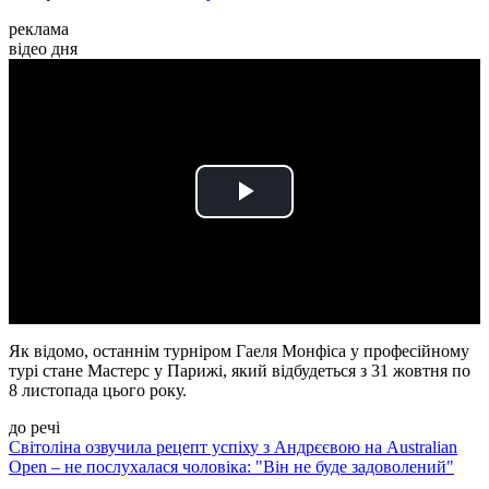
реклама
відео дня
Play
Video
Як відомо, останнім турніром Гаеля Монфіса у професійному
турі стане Мастерс у Парижі, який відбудеться з 31 жовтня по
8 листопада цього року.
до речі
Світоліна озвучила рецепт успіху з Андрєєвою на Australian
Open – не послухалася чоловіка: "Він не буде задоволений"