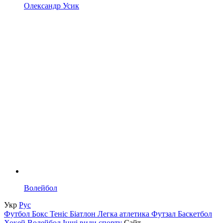
Олександр Усик
Волейбол
Укр
Рус
Футбол
Бокс
Теніс
Біатлон
Легка атлетика
Футзал
Баскетбол
Хокей
Волейбол
Інші види спорту
Сайт