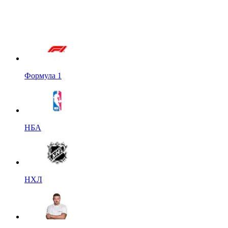
Формула 1
НБА
НХЛ