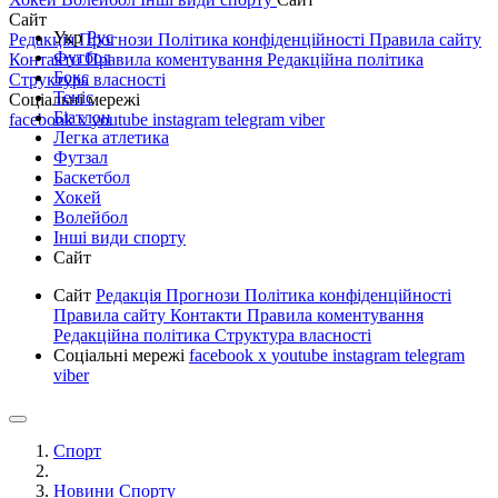
Сайт
Укр
Рус
Редакція
Прогнози
Політика конфіденційності
Правила сайту
Футбол
Контакти
Правила коментування
Редакційна політика
Бокс
Структура власності
Теніс
Соціальні мережі
Біатлон
facebook
x
youtube
instagram
telegram
viber
Легка атлетика
Футзал
Баскетбол
Хокей
Волейбол
Інші види спорту
Сайт
Сайт
Редакція
Прогнози
Політика конфіденційності
Правила сайту
Контакти
Правила коментування
Редакційна політика
Структура власності
Соціальні мережі
facebook
x
youtube
instagram
telegram
viber
Спорт
Новини Спорту