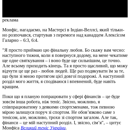
Video
реклама
Монфіс, нагадаємо, на Мастерсі в Індіан-Веллсі, який тільки-
но розпочався, стартував з перемоги над канадцем Алексісом
Галарно – 6:3, 6:4.
"Я просто приймаю цю фінальну любов. Бо скажу вам чесно:
наступного тижня, коли я повернуся додому, на мене чекатиме
ще одне святкування – і воно буде ще сильнішим, це точно.
Але всьому приходить кінець. Та я просто щасливий, що можу
відчути це ще раз - любов людей. Ще раз подякувати їм за те,
що були зі мною протягом цієї довгої подорожі. А наступний
розділ мого життя, я сподіваюся і впевнений, буде навіть
кращим.
Поки що я планую попрацювати у сфері фінансів – це буде
зовсім інша робота, ніж теніс. Звісно, можливо, я
співпрацюватиму з деякими спортсменами, тож певною
мірою залишуся поруч зі спортом. Не обов’язково саме з
тенісом, але, можливо, трохи зі спортом загалом. Але так,
фінанси – це мій наступний розділ. І, звісно, сім’я", – цитує
Монфіса
Великий теніс України
.