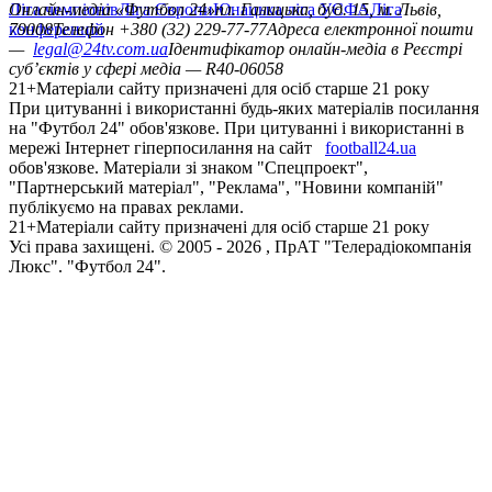
Ліга чемпіонів
Онлайн-медіа «Футбол 24»
Ліга Європи
Юнацька ліга УЄФА
пл. Галицька, буд. 15, м. Львів,
Ліга
конференцій
79008
Телефон +380 (32) 229-77-77
Адреса електронної пошти
—
legal@24tv.com.ua
Ідентифікатор онлайн-медіа в Реєстрі
суб’єктів у сфері медіа — R40-06058
21+
Матеріали сайту призначені для осіб старше 21 року
При цитуванні і використанні будь-яких матеріалів посилання
на "Футбол 24" обов'язкове. При цитуванні і використанні в
мережі Інтернет гіперпосилання на сайт
football24.ua
обов'язкове. Матеріали зі знаком "Спецпроект",
"Партнерський матеріал", "Реклама", "Новини компаній"
публікуємо на правах реклами.
21+
Матеріали сайту призначені для осіб старше 21 року
Усi права захищенi. © 2005 -
2026
, ПрАТ "Телерадіокомпанія
Люкс". "Футбол 24".