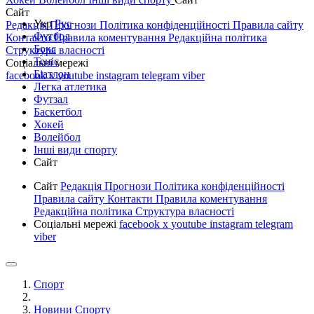
Сайт
Укр
Рус
Редакція
Прогнози
Політика конфіденційності
Правила сайту
Футбол
Контакти
Правила коментування
Редакційна політика
Бокс
Структура власності
Теніс
Соціальні мережі
Біатлон
facebook
x
youtube
instagram
telegram
viber
Легка атлетика
Футзал
Баскетбол
Хокей
Волейбол
Інші види спорту
Сайт
Сайт
Редакція
Прогнози
Політика конфіденційності
Правила сайту
Контакти
Правила коментування
Редакційна політика
Структура власності
Соціальні мережі
facebook
x
youtube
instagram
telegram
viber
Спорт
Новини Спорту