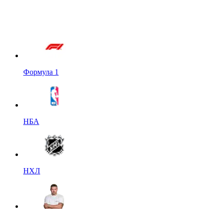
Формула 1
НБА
НХЛ