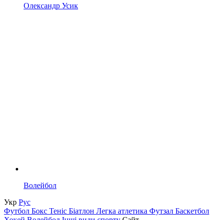
Олександр Усик
Волейбол
Укр
Рус
Футбол
Бокс
Теніс
Біатлон
Легка атлетика
Футзал
Баскетбол
Хокей
Волейбол
Інші види спорту
Сайт