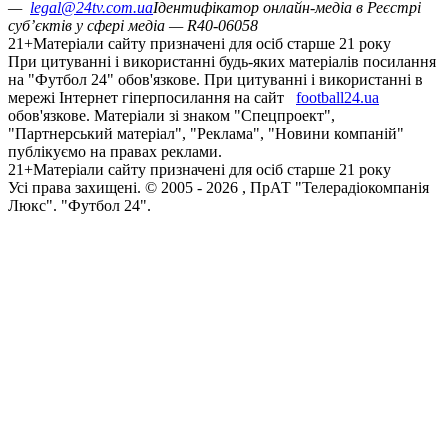
—
legal@24tv.com.ua
Ідентифікатор онлайн-медіа в Реєстрі
суб’єктів у сфері медіа — R40-06058
21+
Матеріали сайту призначені для осіб старше 21 року
При цитуванні і використанні будь-яких матеріалів посилання
на "Футбол 24" обов'язкове. При цитуванні і використанні в
мережі Інтернет гіперпосилання на сайт
football24.ua
обов'язкове. Матеріали зі знаком "Спецпроект",
"Партнерський матеріал", "Реклама", "Новини компаній"
публікуємо на правах реклами.
21+
Матеріали сайту призначені для осіб старше 21 року
Усi права захищенi. © 2005 -
2026
, ПрАТ "Телерадіокомпанія
Люкс". "Футбол 24".