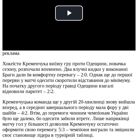
Play
Video
реклама
Хокеїсти Кременчука виїзну гру проти Одещини, новачка
сезону, розпочали впевнено. Два влучні кидки у виконанні
Браги дали їм комфортну перевагу – 2:0. Однак ще до першої
перерви у матчі одесити скоротили відставання до мінімуму.
На початку другого періоду гравці Одещини взагалі
відновили паритет – 2:2.
Кременчуцька команда ще у другій 20-хвилинці знову вийшла
вперед, а в середині завершального періоду мала фору у дві
шайби – 4:2. Втім, до перемоги чинним чемпіонам України
було ще далеко, бо одесити забили втретє. Лише наприкінці
матчу гол у більшості дозволив Кременчуку остаточно
оформити свою перемогу. 5:3 – чемпіони виграли та зміцнили
своє становище лідера в турнірній таблиці.