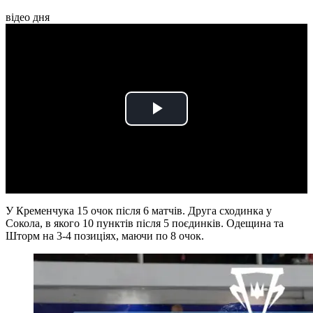
відео дня
Play
Video
У Кременчука 15 очок після 6 матчів. Друга сходинка у
Сокола, в якого 10 пунктів після 5 поєдинків. Одещина та
Шторм на 3-4 позиціях, маючи по 8 очок.