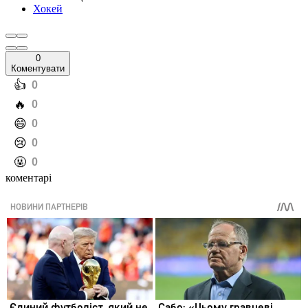
Хокей
0
Коментувати
️👍
0
️🔥
0
️😄
0
️😢
0
️🤬
0
коментарі