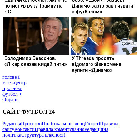
головна
матч-центр
прогнози
футбол +
Обране
САЙТ ФУТБОЛ 24
Редакція
Прогнози
Політика конфіденційності
Правила
сайту
Контакти
Правила коментування
Редакційна
політика
Структура власності