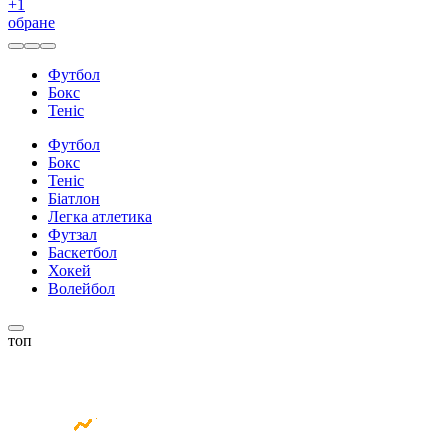
+
1
обране
Футбол
Бокс
Теніс
Футбол
Бокс
Теніс
Біатлон
Легка атлетика
Футзал
Баскетбол
Хокей
Волейбол
топ