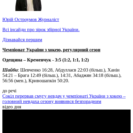
Юрій Остроумов
Журналіст
Всі інсайди про зірок збірної України.
Дізнавайся першим
Чемпіонат України з хокею, регулярний сезон
Одещина – Кременчук - 3:5 (1:2, 1:1, 1:2)
Шайби
: Шевченко 16:28, Абдуллаєв 22:03 (більш.), Ханін
54:21 – Брага 12:49 (більш.), 14:31, Абаджян 34:18 (більш.),
56:56 (мен.), Кривошапкін 50:20.
до речі
Сокіл перервав смугу невдач у чемпіонаті України з хокею –
головний невдаха сезону виявився безпорадним
відео дня