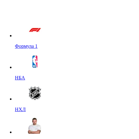
Формула 1
НБА
НХЛ