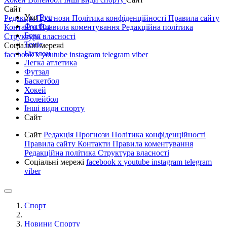
Сайт
Укр
Рус
Редакція
Прогнози
Політика конфіденційності
Правила сайту
Футбол
Контакти
Правила коментування
Редакційна політика
Бокс
Структура власності
Теніс
Соціальні мережі
Біатлон
facebook
x
youtube
instagram
telegram
viber
Легка атлетика
Футзал
Баскетбол
Хокей
Волейбол
Інші види спорту
Сайт
Сайт
Редакція
Прогнози
Політика конфіденційності
Правила сайту
Контакти
Правила коментування
Редакційна політика
Структура власності
Соціальні мережі
facebook
x
youtube
instagram
telegram
viber
Спорт
Новини Спорту