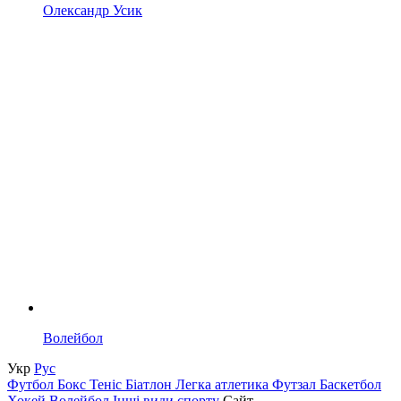
Олександр Усик
Волейбол
Укр
Рус
Футбол
Бокс
Теніс
Біатлон
Легка атлетика
Футзал
Баскетбол
Хокей
Волейбол
Інші види спорту
Сайт