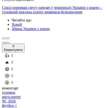
Сокіл перервав смугу невдач у чемпіонаті України з хокею –
головний невдаха сезону виявився безпорадним
Читайте ще
:
Хокей
Збірна України з хокею
0
Коментувати
️👍
0
️🔥
0
️😄
0
️😢
0
️🤬
0
коментарі