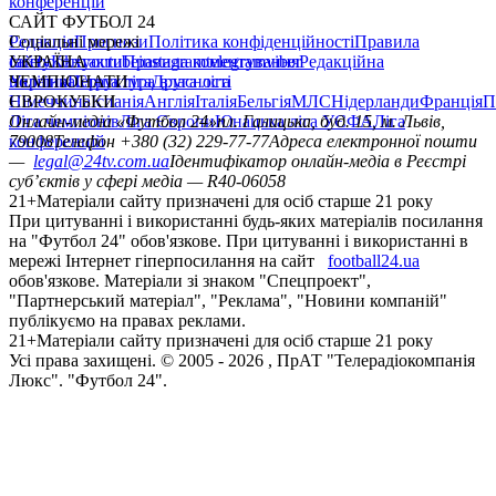
головна
матч-центр
ЧС 2026
футбол +
Обране
САЙТ ФУТБОЛ 24
Редакція
Прогнози
Політика конфіденційності
Правила
сайту
Контакти
Правила коментування
Редакційна
політика
Структура власності
Соціальні мережі
facebook
x
youtube
instagram
telegram
viber
УКРАЇНА