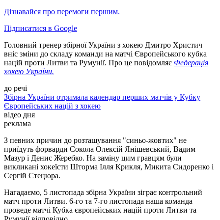
Дізнавайся про перемоги першим.
Підписатися в Google
Головний тренер збірної України з хокею Дмитро Христич
вніс зміни до складу команди на матчі Європейського кубка
націй проти Литви та Румунії. Про це повідомляє
Федерація
хокею України.
до речі
Збірна України отримала календар перших матчів у Кубку
Європейських націй з хокею
відео дня
реклама
З певних причин до розташування "синьо-жовтих" не
приїдуть форварди Сокола Олексій Янішевський, Вадим
Мазур і Денис Жеребко. На заміну цим гравцям були
викликані хокеїсти Шторма Ілля Крикля, Микита Сидоренко і
Сергій Стецюра.
Нагадаємо, 5 листопада збірна України зіграє контрольний
матч проти Литви. 6-го та 7-го листопада наша команда
проведе матчі Кубка європейських націй проти Литви та
Румунії відповідно.