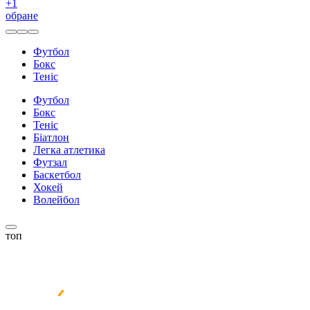
+
1
обране
Футбол
Бокс
Теніс
Футбол
Бокс
Теніс
Біатлон
Легка атлетика
Футзал
Баскетбол
Хокей
Волейбол
топ