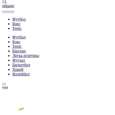
+
1
обране
Футбол
Бокс
Теніс
Футбол
Бокс
Теніс
Біатлон
Легка атлетика
Футзал
Баскетбол
Хокей
Волейбол
топ