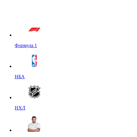
Формула 1
НБА
НХЛ